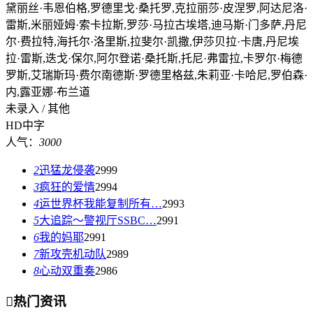
黛丽丝·韦恩伯格,罗德里戈·桑托罗,克拉丽莎·皮涅罗,阿达尼洛·
雷斯,米丽娅姆·索卡拉斯,罗莎·马拉古埃塔,迪马斯·门多萨,丹尼
尔·费拉特,海托尔·洛里斯,拉斐尔·凯撒,伊莎贝拉·卡唐,丹尼埃
拉·雷斯,迭戈·保尔,阿尔登诺·桑托斯,托尼·弗雷拉,卡罗尔·梅德
罗斯,艾瑞斯玛·费尔南德斯·罗德里格兹,朱莉亚·卡哈尼,罗伯森·
内,露亚娜·布兰道
未录入 / 其他
HD中字
人气：
3000
2
迅猛龙侵袭
2999
3
疯狂的爱情
2994
4
运世界杯我能复制所有…
2993
5
大追踪〜警视厅SSBC…
2991
6
我的妈耶
2991
7
新攻壳机动队
2989
8
心动双重奏
2986

热门资讯