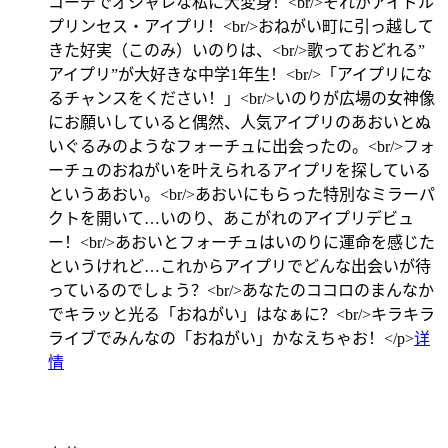
コーデでオシャレな私に大変身！<br/>それがアイドル
プリンセス・アイプリ！<br/>おねがい町に引っ越して
きた好実（このみ）いのりは、<br/>歌っておどれる”
アイプリ”が大好きな中学1年生！<br/>「アイプリにな
るチャンスをください！」<br/>いのりが広場の女神像
にお願いしていると偶然、人気アイプリのあおいとぬ
いぐるみのようなフォーチュに出会ったの。<br/>フォ
ーチュのおねがいを叶えられるアイプリを探している
というあおい。<br/>あおいにもらった特別なミラーパ
クトを開いて…いのり、あこがれのアイプリデビュ
ー！<br/>あおいとフォーチュはいのりに運命を感じた
というけれど…これからアイプリでどんな出会いが待
っているのでしょう？<br/>あなたのココロのまんなか
でキラッと光る「おねがい」はなぁに？<br/>キラキラ
ライブでみんなの「おねがい」かなえちゃお！</p>
详
情