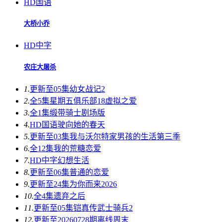
HD国语
大桥小乔
HD中字
农庄大屠杀
1.
更新至05集
幼女战记2
2.
全5集
星期五俱乐部18虚拟之爱
3.
全1集
缎带骑士剧场版
4.
HD国语
驶向她的春天​
5.
更新至03集
我与沃尔特家男孩的生活第三季
6.
全12集
我的荒糖恋爱
7.
HD中字
幻想生活
8.
更新至06集
普通的恋爱
9.
更新至24集
为你而来2026
10.
全4集
遗弃之后
11.
更新至05集
铠真传武士骑兵2
12.
更新至20260728期
离线周末