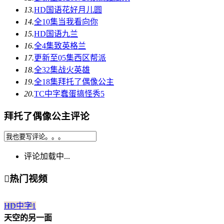
13.
HD国语
花好月儿圆
14.
全10集
当我看向你
15.
HD国语
九兰
16.
全4集
致英格兰
17.
更新至05集
西区帮派
18.
全32集
战火英雄
19.
全18集
拜托了偶像公主
20.
TC中字
蠢蛋搞怪秀5
拜托了偶像公主评论
评论加载中...

热门视频
HD中字
1
天空的另一面