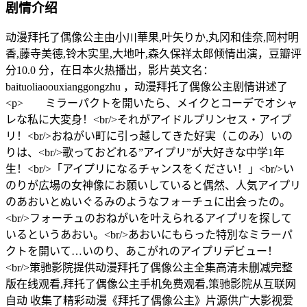
剧情介绍
动漫拜托了偶像公主由小川華果,叶矢りか,丸冈和佳奈,岡村明
香,藤寺美德,铃木实里,大地叶,森久保祥太郎倾情出演，豆瓣评
分10.0 分，在日本火热播出，影片英文名：
baituoliaoouxianggongzhu ，动漫拜托了偶像公主剧情讲述了
<p> ミラーパクトを開いたら、メイクとコーデでオシャ
レな私に大変身！<br/>それがアイドルプリンセス・アイプ
リ！<br/>おねがい町に引っ越してきた好実（このみ）いの
りは、<br/>歌っておどれる”アイプリ”が大好きな中学1年
生！<br/>「アイプリになるチャンスをください！」<br/>い
のりが広場の女神像にお願いしていると偶然、人気アイプリ
のあおいとぬいぐるみのようなフォーチュに出会ったの。
<br/>フォーチュのおねがいを叶えられるアイプリを探して
いるというあおい。<br/>あおいにもらった特別なミラーパ
クトを開いて…いのり、あこがれのアイプリデビュー！
<br/>策驰影院提供动漫拜托了偶像公主全集高清未删减完整
版在线观看,拜托了偶像公主手机免费观看,策驰影院从互联网
自动 收集了精彩动漫《拜托了偶像公主》片源供广大影视爱