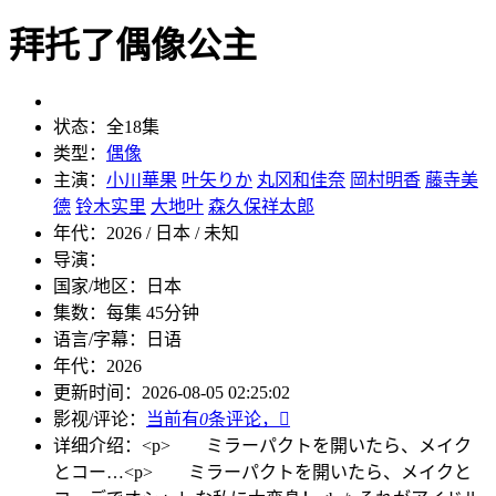
拜托了偶像公主
状态：
全18集
类型：
偶像
主演：
小川華果
叶矢りか
丸冈和佳奈
岡村明香
藤寺美
德
铃木实里
大地叶
森久保祥太郎
年代：
2026 / 日本 / 未知
导演：
国家/地区：
日本
集数：
每集 45分钟
语言/字幕：
日语
年代：
2026
更新时间：
2026-08-05 02:25:02
影视/评论：
当前有
0
条评论，

详细介绍：
<p> ミラーパクトを開いたら、メイク
とコー…
<p> ミラーパクトを開いたら、メイクと