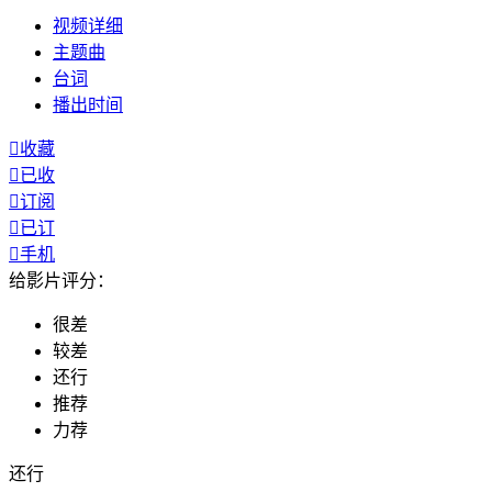
视频
详细
主题曲
台词
播出
时间

收藏

已收

订阅

已订

手机
给影片评分：
很差
较差
还行
推荐
力荐
还行