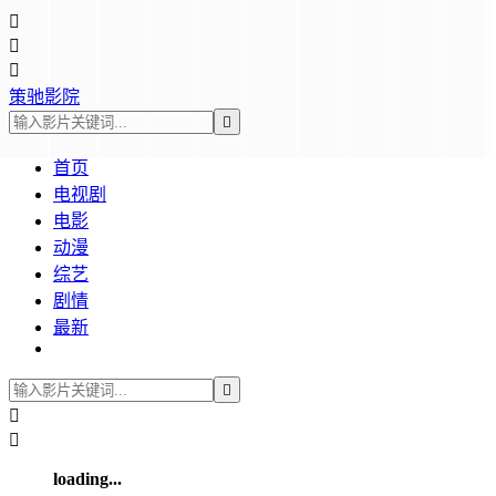



策驰影院

首页
电视剧
电影
动漫
综艺
剧情
最新



loading...