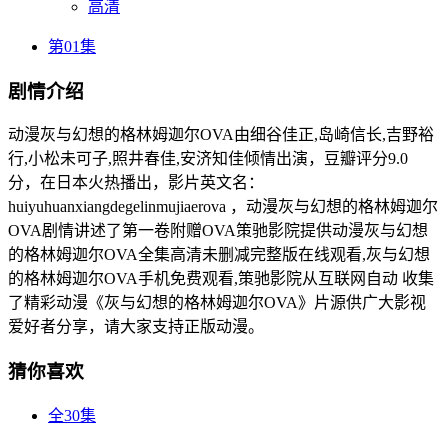
高清
第01集
剧情介绍
动漫灰与幻想的格林姆迦尔OVA由细谷佳正,岛崎信长,吉野裕
行,小松未可子,照井春佳,安济知佳倾情出演，豆瓣评分9.0
分，在日本火热播出，影片英文名：
huiyuhuanxiangdegelinmujiaerova ，动漫灰与幻想的格林姆迦尔
OVA剧情讲述了第一卷附赠OVA策驰影院提供动漫灰与幻想
的格林姆迦尔OVA全集高清未删减完整版在线观看,灰与幻想
的格林姆迦尔OVA手机免费观看,策驰影院从互联网自动 收集
了精彩动漫《灰与幻想的格林姆迦尔OVA》片源供广大影视
爱好者分享，请大家支持正版动漫。
猜你喜欢
全30集