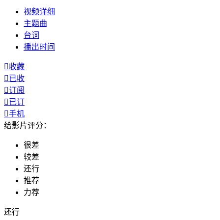
视频
详细
主题曲
台词
播出
时间

收藏

已收

订阅

已订

手机
给影片评分：
很差
较差
还行
推荐
力荐
还行