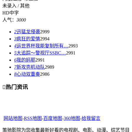
未录入 / 其他
HD中字
人气：
3000
2
迅猛龙侵袭
2999
3
疯狂的爱情
2994
4
运世界杯我能复制所有…
2993
5
大追踪〜警视厅SSBC…
2991
6
我的妈耶
2991
7
新攻壳机动队
2989
8
心动双重奏
2986

热门资讯
网站地图
-
RSS地图
-
百度地图
-
360地图
-
给我留言
策驰影院为您收集最新好看的电视剧、电影、动漫、综艺节目