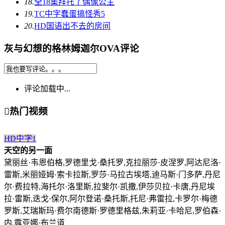
18.
全18集
拜托了偶像公主
19.
TC中字
蠢蛋搞怪秀5
20.
HD国语
出不去的房间
灰与幻想的格林姆迦尔OVA评论
评论加载中...

热门视频
HD中字
1
天空的另一面
黛丽丝·韦恩伯格,罗德里戈·桑托罗,克拉丽莎·皮涅罗,阿达尼洛·
雷斯,米丽娅姆·索卡拉斯,罗莎·马拉古埃塔,迪马斯·门多萨,丹尼
尔·费拉特,海托尔·洛里斯,拉斐尔·凯撒,伊莎贝拉·卡唐,丹尼埃
拉·雷斯,迭戈·保尔,阿尔登诺·桑托斯,托尼·弗雷拉,卡罗尔·梅德
罗斯,艾瑞斯玛·费尔南德斯·罗德里格兹,朱莉亚·卡哈尼,罗伯森·
内,露亚娜·布兰道