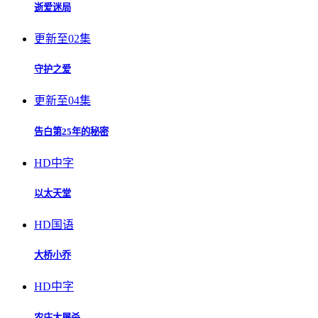
逝爱迷局
更新至02集
守护之爱
更新至04集
告白第25年的秘密
HD中字
以太天堂
HD国语
大桥小乔
HD中字
农庄大屠杀