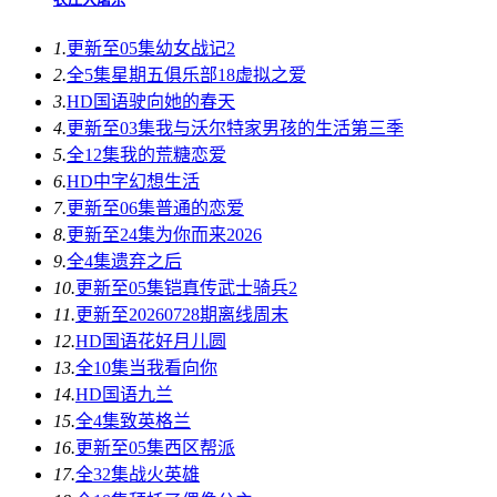
1.
更新至05集
幼女战记2
2.
全5集
星期五俱乐部18虚拟之爱
3.
HD国语
驶向她的春天​
4.
更新至03集
我与沃尔特家男孩的生活第三季
5.
全12集
我的荒糖恋爱
6.
HD中字
幻想生活
7.
更新至06集
普通的恋爱
8.
更新至24集
为你而来2026
9.
全4集
遗弃之后
10.
更新至05集
铠真传武士骑兵2
11.
更新至20260728期
离线周末
12.
HD国语
花好月儿圆
13.
全10集
当我看向你
14.
HD国语
九兰
15.
全4集
致英格兰
16.
更新至05集
西区帮派
17.
全32集
战火英雄