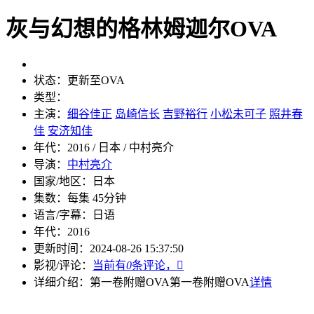
灰与幻想的格林姆迦尔OVA
状态：
更新至OVA
类型：
主演：
细谷佳正
岛崎信长
吉野裕行
小松未可子
照井春
佳
安济知佳
年代：
2016 / 日本 / 中村亮介
导演：
中村亮介
国家/地区：
日本
集数：
每集 45分钟
语言/字幕：
日语
年代：
2016
更新时间：
2024-08-26 15:37:50
影视/评论：
当前有
0
条评论，

详细介绍：
第一卷附赠OVA
第一卷附赠OVA
详情