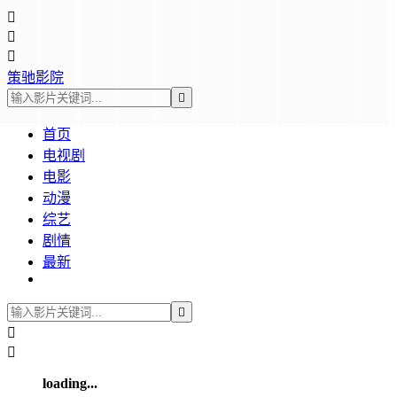



策驰影院

首页
电视剧
电影
动漫
综艺
剧情
最新



loading...