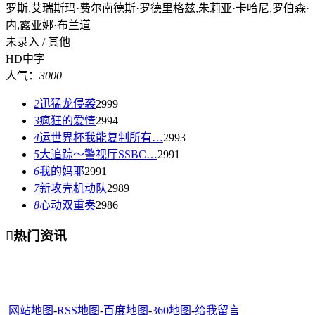
罗斯,艾瑞斯玛·费尔南德斯·罗德里格兹,朱莉亚·卡哈尼,罗伯森·
内,露亚娜·布兰道
未录入 / 其他
HD中字
人气：
3000
2
迅猛龙侵袭
2999
3
疯狂的爱情
2994
4
运世界杯我能复制所有…
2993
5
大追踪〜警视厅SSBC…
2991
6
我的妈耶
2991
7
新攻壳机动队
2989
8
心动双重奏
2986

热门资讯
网站地图
-
RSS地图
-
百度地图
-
360地图
-
给我留言