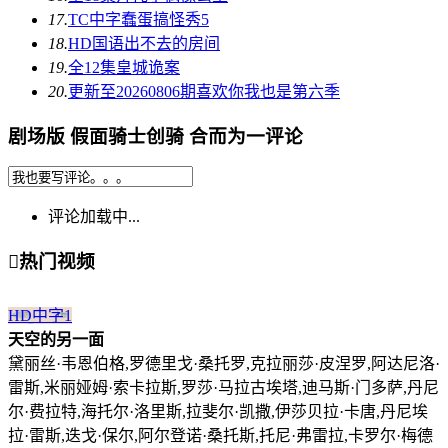
17.
TC中字
蠢蛋搞怪秀5
18.
HD国语
出不去的房间
19.
全12集
皇城诡案
20.
更新至20260806期
喜欢你我也是第六季
剧场版 假面骑士创骑 合而为一评论
评论加载中...

热门视频
HD中字
1
天空的另一面
黛丽丝·韦恩伯格,罗德里戈·桑托罗,克拉丽莎·皮涅罗,阿达尼洛·
雷斯,米丽娅姆·索卡拉斯,罗莎·马拉古埃塔,迪马斯·门多萨,丹尼
尔·费拉特,海托尔·洛里斯,拉斐尔·凯撒,伊莎贝拉·卡唐,丹尼埃
拉·雷斯,迭戈·保尔,阿尔登诺·桑托斯,托尼·弗雷拉,卡罗尔·梅德