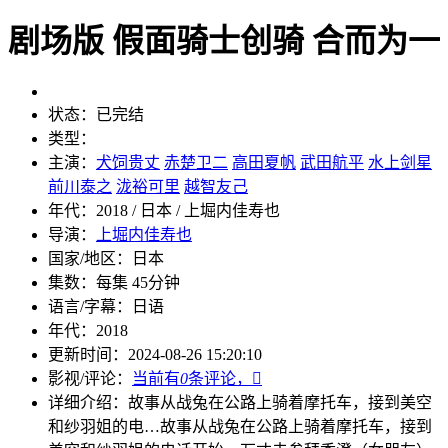
剧场版 假面骑士创骑 合而为一
状态：
已完结
类型：
主演：
犬饲贵丈
赤楚卫二
高田夏帆
武田航平
水上剑星
前川泰之
泷裕可里
越智友己
年代：
2018 / 日本 / 上堀内佳寿也
导演：
上堀内佳寿也
国家/地区：
日本
集数：
每集 45分钟
语言/字幕：
日语
年代：
2018
更新时间：
2024-08-26 15:20:10
影视/评论：
当前有
0
条评论，

详细介绍：
故事从战兔在公路上骑着摩托车，接到美空
和纱羽姐的电…
故事从战兔在公路上骑着摩托车，接到