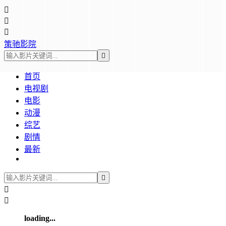



策驰影院

首页
电视剧
电影
动漫
综艺
剧情
最新



loading...