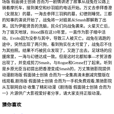
场版 假面骑士创骑 合而为一剧情讲述了故事从战兔在公路上
骑着摩托车，接到美空和纱羽姐的电话开始。万丈去参拜香澄
（女朋友）的墓，一海去参拜三羽鸦的墓，幻德则睡觉。三都
的知事的演说开始了，战兔将一对姐弟从Smash那解救了出
来。因为伊能贤吾的洗脑，民众们向战兔袭来。火星灭亡后，
为了毁灭地球，Blood族在这10年里，一直作为影子暗中活
动。Evolto因为没参与其中，导致三人被灭亡。战兔在逃跑的
途中，突然出现了两只狗，看到狗实在太可爱了，战兔忍不住
为其拍照。结果不巧被民众发现了，又跑了出去。足球场的应
援席里，一海与幻德达成一致。但是这时北都知事---才贺涼香
出现了，并变成剪刀Smash，与Rogue和Grease打了起来。听到
是乡原光臣当初提出把香澄变成Smash的，万丈策驰影院提供
动漫剧场版 假面骑士创骑 合而为一全集高清未删减完整版在
线观看,剧场版 假面骑士创骑 合而为一手机免费观看,策驰影院
从互联网自动 收集了精彩动漫《剧场版 假面骑士创骑 合而为
一》片源供广大影视爱好者分享，请大家支持正版动漫。
猜你喜欢