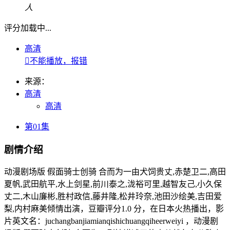
人
评分加载中...
高清

不能播放，报错
来源：
高清
高清
第01集
剧情介绍
动漫剧场版 假面骑士创骑 合而为一由犬饲贵丈,赤楚卫二,高田
夏帆,武田航平,水上剑星,前川泰之,泷裕可里,越智友己,小久保
丈二,木山廉彬,胜村政信,藤井隆,松井玲奈,池田沙绘美,吉田爱
梨,内村麻美倾情出演，豆瓣评分1.0 分，在日本火热播出，影
片英文名：juchangbanjiamianqishichuangqiheerweiyi ，动漫剧