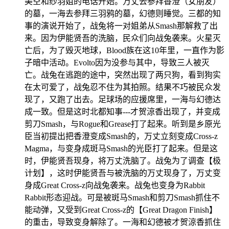
美空和纱羽姐的电话开始。万丈去参拜香澄（女朋友）
的墓，一海去参拜三羽鸦的墓，幻德则睡觉。三都的知
事的演说开始了，战兔将一对姐弟从Smash那解救了出
来。因为伊能贤吾的洗脑，民众们向战兔袭来。火星灭
亡后，为了毁灭地球，Blood族在这10年里，一直作为影
子暗中活动。Evolto因为没参与其中，导致三人被灭
亡。战兔在逃跑的途中，突然出现了两只狗，看到狗实
在太可爱了，战兔忍不住为其拍照。结果不巧被民众发
现了，又跑了出去。足球场的应援席里，一海与幻德达
成一致。但是这时北都知事---才贺涼香出现了，并变成
剪刀Smash，与Rogue和Grease打了起来。听到是乡原光
臣当初提出把香澄变成Smash的，万丈立刻变成Cross-z
Magma，与变身成斑马Smash的光臣打了起来。但是这
时，伊能贤吾现身，将万丈洗脑了。战兔为了调查【极
计划】，这时伊能贤吾与被洗脑的万丈现身了，万丈变
身成Great Cross-z向战兔袭来。战兔也变身为Rabbit
Rabbit形态迎战。可是被斑马Smash和剪刀Smash抓住不
能动弹，又受到Great Cross-z的【Great Dragon Finish】
的重击，导致变身解除了。一海和幻德被才贺涼香抓住