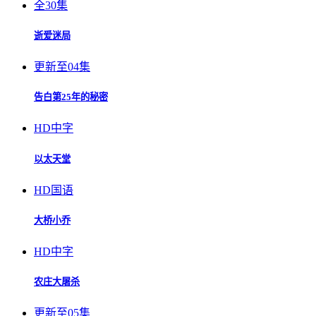
全30集
逝爱迷局
更新至04集
告白第25年的秘密
HD中字
以太天堂
HD国语
大桥小乔
HD中字
农庄大屠杀
更新至05集