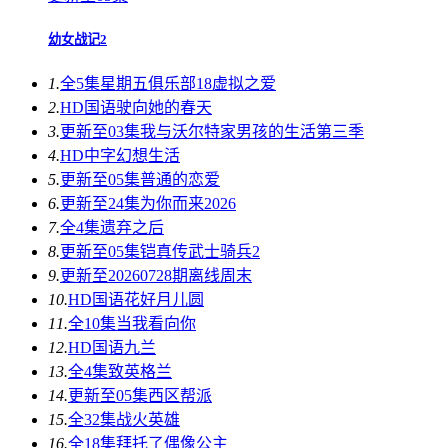
幼女战记2
1.
全5集
星期五俱乐部18虚拟之爱
2.
HD国语
驶向她的春天​
3.
更新至03集
我与沃尔特家男孩的生活第三季
4.
HD中字
幻想生活
5.
更新至05集
普通的恋爱
6.
更新至24集
为你而来2026
7.
全4集
遗弃之后
8.
更新至05集
铠真传武士骑兵2
9.
更新至20260728期
离线周末
10.
HD国语
花好月儿圆
11.
全10集
当我看向你
12.
HD国语
九兰
13.
全4集
致英格兰
14.
更新至05集
西区帮派
15.
全32集
战火英雄
16.
全18集
拜托了偶像公主