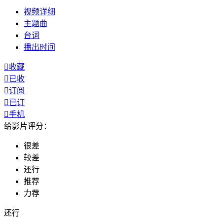
视频
详细
主题曲
台词
播出
时间

收藏

已收

订阅

已订

手机
给影片评分：
很差
较差
还行
推荐
力荐
还行