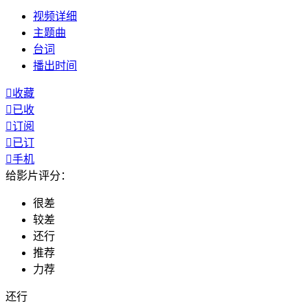
视频
详细
主题曲
台词
播出
时间

收藏

已收

订阅

已订

手机
给影片评分：
很差
较差
还行
推荐
力荐
还行