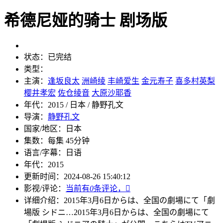
希德尼娅的骑士 剧场版
状态：
已完结
类型：
主演：
逢坂良太
洲崎绫
丰崎爱生
金元寿子
喜多村英梨
樱井孝宏
佐仓绫音
大原沙耶香
年代：
2015 / 日本 / 静野孔文
导演：
静野孔文
国家/地区：
日本
集数：
每集 45分钟
语言/字幕：
日语
年代：
2015
更新时间：
2024-08-26 15:40:12
影视/评论：
当前有
0
条评论，

详细介绍：
2015年3月6日からは、全国の劇場にて「劇
場版 シドニ…
2015年3月6日からは、全国の劇場にて