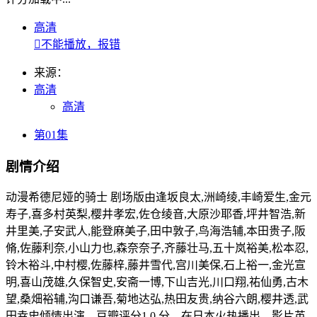
高清

不能播放，报错
来源：
高清
高清
第01集
剧情介绍
动漫希德尼娅的骑士 剧场版由逢坂良太,洲崎绫,丰崎爱生,金元
寿子,喜多村英梨,樱井孝宏,佐仓绫音,大原沙耶香,坪井智浩,新
井里美,子安武人,能登麻美子,田中敦子,鸟海浩辅,本田贵子,阪
脩,佐藤利奈,小山力也,森奈奈子,齐藤壮马,五十岚裕美,松本忍,
铃木裕斗,中村樱,佐藤梓,藤井雪代,宫川美保,石上裕一,金光宣
明,喜山茂雄,久保智史,安斋一博,下山吉光,川口翔,祐仙勇,古木
望,桑畑裕辅,沟口谦吾,菊地达弘,热田友贵,纳谷六朗,樱井透,武
田幸史倾情出演，豆瓣评分1.0 分，在日本火热播出，影片英