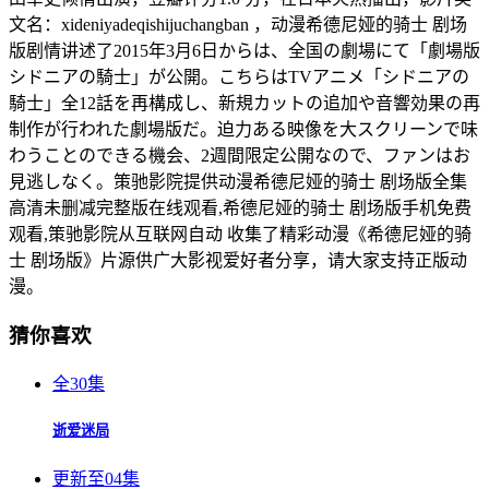
文名：xideniyadeqishijuchangban ，动漫希德尼娅的骑士 剧场
版剧情讲述了2015年3月6日からは、全国の劇場にて「劇場版
シドニアの騎士」が公開。こちらはTVアニメ「シドニアの
騎士」全12話を再構成し、新規カットの追加や音響効果の再
制作が行われた劇場版だ。迫力ある映像を大スクリーンで味
わうことのできる機会、2週間限定公開なので、ファンはお
見逃しなく。策驰影院提供动漫希德尼娅的骑士 剧场版全集
高清未删减完整版在线观看,希德尼娅的骑士 剧场版手机免费
观看,策驰影院从互联网自动 收集了精彩动漫《希德尼娅的骑
士 剧场版》片源供广大影视爱好者分享，请大家支持正版动
漫。
猜你喜欢
全30集
逝爱迷局
更新至04集