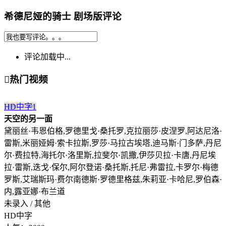
希德尼娅的骑士 剧场版评论
评论加载中...

热门视频
HD中字
1
天空的另一面
黛丽丝·韦恩伯格,罗德里戈·桑托罗,克拉丽莎·皮涅罗,阿达尼洛·
雷斯,米丽娅姆·索卡拉斯,罗莎·马拉古埃塔,迪马斯·门多萨,丹尼
尔·费拉特,海托尔·洛里斯,拉斐尔·凯撒,伊莎贝拉·卡唐,丹尼埃
拉·雷斯,迭戈·保尔,阿尔登诺·桑托斯,托尼·弗雷拉,卡罗尔·梅德
罗斯,艾瑞斯玛·费尔南德斯·罗德里格兹,朱莉亚·卡哈尼,罗伯森·
内,露亚娜·布兰道
未录入 / 其他
HD中字