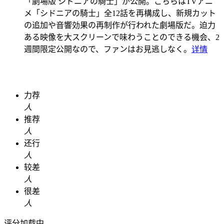
「劇場版 シドニアの騎士」が公開。こちらはTVアニ
メ「シドニアの騎士」全12話を再構成し、新規カット
の追加や音響効果の再制作が行われた劇場版だ。迫力
ある映像を大スクリーンで味わうことのできる機会、2
週間限定公開なので、ファンはお見逃しなく。
详情
力荐
人
推荐
人
还行
人
较差
人
很差
人
评分加载中...