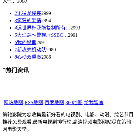
人气：
3000
2
迅猛龙侵袭
2999
3
疯狂的爱情
2994
4
运世界杯我能复制所有…
2993
5
大追踪〜警视厅SSBC…
2991
6
我的妈耶
2991
7
新攻壳机动队
2989
8
心动双重奏
2986

热门资讯
网站地图
-
RSS地图
-
百度地图
-
360地图
-
给我留言
策驰影院为您收集最新好看的电视剧、电影、动漫、综艺节目
推荐免费观看,最新电视剧排行榜,高清视频电影网站尽在策驰
网电影天堂。