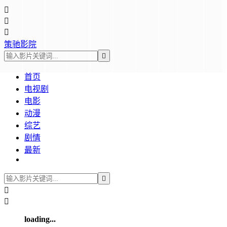



策驰影院

首页
电视剧
电影
动漫
综艺
剧情
最新



loading...