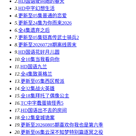
2.
HD国语
驶向她的春天​
3.
HD中字
幻想生活
4.
更新至05集
普通的恋爱
5.
更新至24集
为你而来2026
6.
全4集
遗弃之后
7.
更新至05集
铠真传武士骑兵2
8.
更新至20260728期
离线周末
9.
HD国语
花好月儿圆
10.
全10集
当我看向你
11.
HD国语
九兰
12.
全4集
致英格兰
13.
更新至05集
西区帮派
14.
全32集
战火英雄
15.
全18集
拜托了偶像公主
16.
TC中字
蠢蛋搞怪秀5
17.
HD国语
出不去的房间
18.
全12集
皇城诡案
19.
更新至20260805期
喜欢你我也是第六季
20.
更新至06集
云深不知梦特别篇逐冥之役