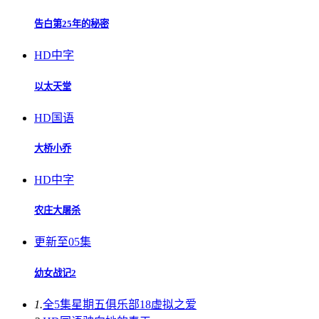
告白第25年的秘密
HD中字
以太天堂
HD国语
大桥小乔
HD中字
农庄大屠杀
更新至05集
幼女战记2
1.
全5集
星期五俱乐部18虚拟之爱