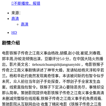

不能播放，报错
来源：
高清
高清
HD
剧情介绍
电影铁猴子传奇之江南义事由杨政,胡蝶,赵小锐,崔斌,刘春霞,
郭丰周,孙蛟龙倾情出演，豆瓣评分5.0 分，在中国大陆火热播
出，影片英文名：tiehouzichuanqizhijiangnanyishi ，电影铁猴子
传奇之江南义事剧情讲述了神爷大婚，发请帖给杨天淳和辛若
兰。杨和辛赴约竟然发现离奇怪事，本该被问斩的包智令似乎
未死，众人前往当年刽子手处探查，不想刽子手全家发生血
案，线索直指包智令。铁猴子下定决心要除恶务尽，事情却没
那么简单。策驰影院提供电影铁猴子传奇之江南义事全集高清
未删减完整版在线观看,铁猴子传奇之江南义事手机免费观看,
策驰影院从互联网自动 收集了精彩电影《铁猴子传奇之江南