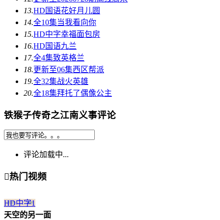
13.
HD国语
花好月儿圆
14.
全10集
当我看向你
15.
HD中字
幸福面包房
16.
HD国语
九兰
17.
全4集
致英格兰
18.
更新至06集
西区帮派
19.
全32集
战火英雄
20.
全18集
拜托了偶像公主
铁猴子传奇之江南义事评论
评论加载中...

热门视频
HD中字
1
天空的另一面