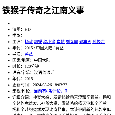
铁猴子传奇之江南义事
清晰：
HD
类型：
主演：
杨政
胡蝶
赵小锐
崔斌
刘春霞
郭丰周
孙蛟龙
年代：
2015 / 中国大陆 / 蒋丛
导演：
蒋丛
国家/地区：
中国大陆
时长：
120分钟
语言/字幕：
汉语普通话
年代：
2015
更新时间：
2024-08-26 18:03:33
影视/评论：
当前有
0
条评论，

详细介绍：
神爷大婚，发请帖给杨天淳和辛若兰。杨和
辛赴约竟然发…
神爷大婚，发请帖给杨天淳和辛若兰。
杨和辛赴约竟然发现离奇怪事，本该被问斩的包智令似