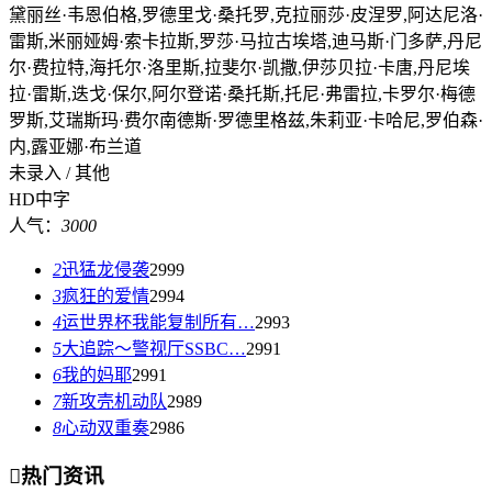
黛丽丝·韦恩伯格,罗德里戈·桑托罗,克拉丽莎·皮涅罗,阿达尼洛·
雷斯,米丽娅姆·索卡拉斯,罗莎·马拉古埃塔,迪马斯·门多萨,丹尼
尔·费拉特,海托尔·洛里斯,拉斐尔·凯撒,伊莎贝拉·卡唐,丹尼埃
拉·雷斯,迭戈·保尔,阿尔登诺·桑托斯,托尼·弗雷拉,卡罗尔·梅德
罗斯,艾瑞斯玛·费尔南德斯·罗德里格兹,朱莉亚·卡哈尼,罗伯森·
内,露亚娜·布兰道
未录入 / 其他
HD中字
人气：
3000
2
迅猛龙侵袭
2999
3
疯狂的爱情
2994
4
运世界杯我能复制所有…
2993
5
大追踪〜警视厅SSBC…
2991
6
我的妈耶
2991
7
新攻壳机动队
2989
8
心动双重奏
2986

热门资讯