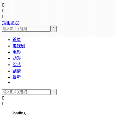



策驰影院

首页
电视剧
电影
动漫
综艺
剧情
最新



loading...