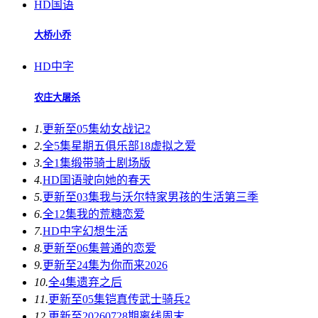
HD国语
大桥小乔
HD中字
农庄大屠杀
1.
更新至05集
幼女战记2
2.
全5集
星期五俱乐部18虚拟之爱
3.
全1集
缎带骑士剧场版
4.
HD国语
驶向她的春天​
5.
更新至03集
我与沃尔特家男孩的生活第三季
6.
全12集
我的荒糖恋爱
7.
HD中字
幻想生活
8.
更新至06集
普通的恋爱
9.
更新至24集
为你而来2026
10.
全4集
遗弃之后
11.
更新至05集
铠真传武士骑兵2
12.
更新至20260728期
离线周末