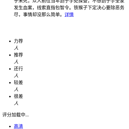
乎未死，众人前往当年刽子手处探查，不想刽子手全家
发生血案，线索直指包智令。铁猴子下定决心要除恶务
尽，事情却没那么简单。
详情
力荐
人
推荐
人
还行
人
较差
人
很差
人
评分加载中...
高清