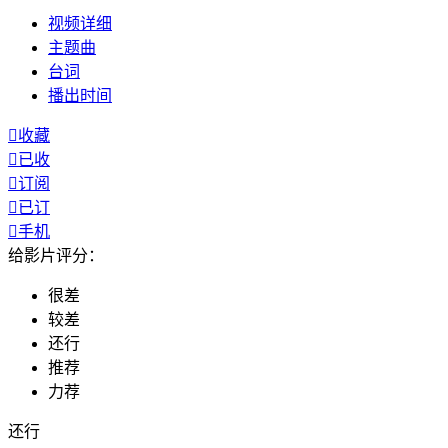
视频
详细
主题曲
台词
播出
时间

收藏

已收

订阅

已订

手机
给影片评分：
很差
较差
还行
推荐
力荐
还行