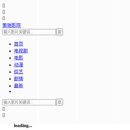



策驰影院

首页
电视剧
电影
动漫
综艺
剧情
最新



loading...