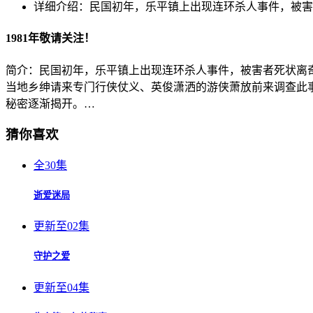
详细介绍：
民国初年，乐平镇上出现连环杀人事件，被害
1981年敬请关注！
简介：民国初年，乐平镇上出现连环杀人事件，被害者死状离
当地乡绅请来专门行侠仗义、英俊潇洒的游侠萧放前来调查此
秘密逐渐揭开。…
猜你喜欢
全30集
逝爱迷局
更新至02集
守护之爱
更新至04集