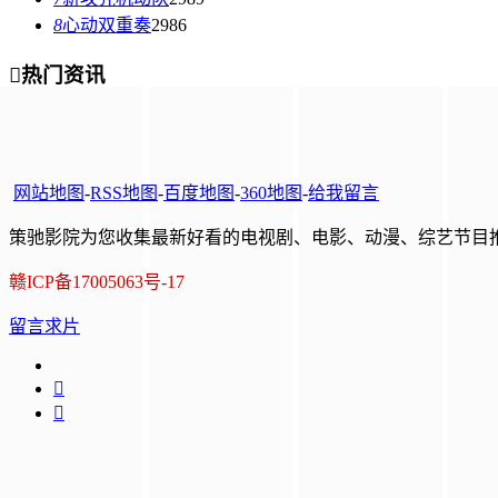
8
心动双重奏
2986

热门资讯
网站地图
-
RSS地图
-
百度地图
-
360地图
-
给我留言
策驰影院为您收集最新好看的电视剧、电影、动漫、综艺节目推
赣ICP备17005063号-17
留言求片

