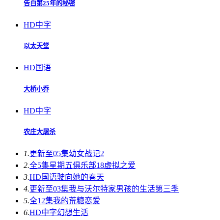
告白第25年的秘密
HD中字
以太天堂
HD国语
大桥小乔
HD中字
农庄大屠杀
1.
更新至05集
幼女战记2
2.
全5集
星期五俱乐部18虚拟之爱
3.
HD国语
驶向她的春天​
4.
更新至03集
我与沃尔特家男孩的生活第三季
5.
全12集
我的荒糖恋爱
6.
HD中字
幻想生活