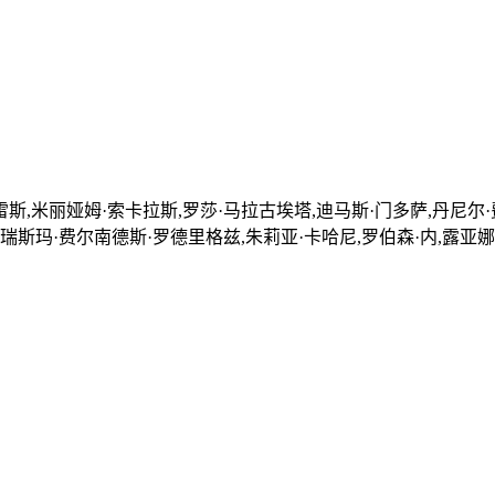
斯,米丽娅姆·索卡拉斯,罗莎·马拉古埃塔,迪马斯·门多萨,丹尼尔·
艾瑞斯玛·费尔南德斯·罗德里格兹,朱莉亚·卡哈尼,罗伯森·内,露亚娜