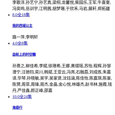
李歌洋,孙艺宁,孙艺真,梁栩,龙馨悦,柴园乐,王军,牛喜奎,
冯奕鸣,岳训宇,江明茜,胡梦珊,于欣禾,马岩,展轩,郑拓疆
8.0
全18集
我的西域公主
路一萍,李明轩
4.0
全8集
齿轮上的时空糖
孙熹之,柳佳希,李斌,徐璟希,王娜,黄熠瑶,苏怡,程辉,孙邹
澄宁,汪驰钧,奕川,韩斌,王亚云,冯亮,石融荔,刘成炼,朱嘉
译,华琴,孙晓敏,吴宇,吴家贤,沈钰涵,陈佳怡,陈嘉琪,陈崟,
陈赟,周菲,周锋,周杰,金晶,金心悦,林雄杰,赵书林,施霞,钱
丹,严佳鑫,颜正峰,邵嘉
10.0
全24集
海昏行