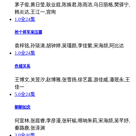
茅子俊,黄日莹,耿业庭,陈姝君,陈雨浓,乌日丽格,樊驿宁,
韩炎达,王江一,宫珣
1.0
全24集
抢个将军来压寨
袁梓铭,孙琰清,胡钟婷,吴瑾颜,李佳繁,宋海颉,阿比达
1.0
全24集
危城关系
王博文,关昱汐,赵博雅,张雪扬,徐艺嘉,游佳威,潘珉永,王
佳一
5.0
全24集
朝朝如念
何宣林,张庭睿,李彦漫,张轩瑜,嗯呐朱莉,宋海颉,吴芊妤,
秦路鹿,张泽渊
3.0
全40集