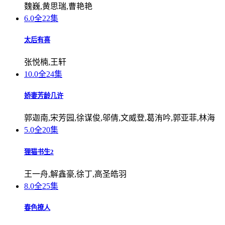
魏巍,黄思瑞,曹艳艳
6.0
全22集
太后有喜
张悦楠,王轩
10.0
全24集
娇妻芳龄几许
郭迦南,宋芳园,徐谋俊,邬倩,文威登,葛洧吟,郭亚菲,林海
5.0
全20集
狸猫书生2
王一舟,解鑫豪,徐丁,高圣皓羽
8.0
全25集
春色撩人