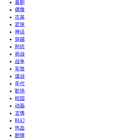
喜剧
偶像
古装
武侠
神话
穿越
刑侦
商战
战争
军旅
谍战
年代
职场
校园
动画
言情
科幻
热血
剧情