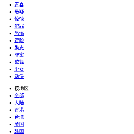
青春
悬疑
惊悚
犯罪
恐怖
冒险
励志
罪案
歌舞
少女
动漫
按地区
全部
大陆
香港
台湾
美国
韩国