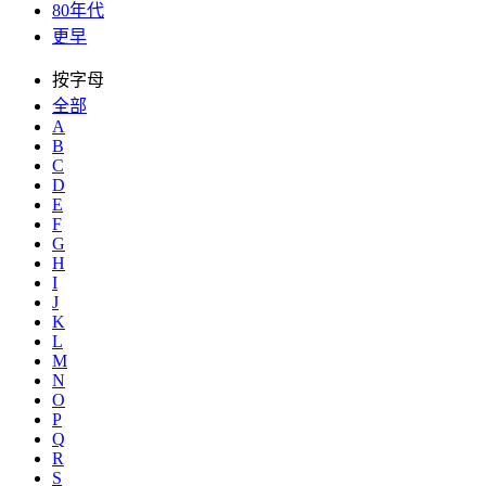
80年代
更早
按字母
全部
A
B
C
D
E
F
G
H
I
J
K
L
M
N
O
P
Q
R
S