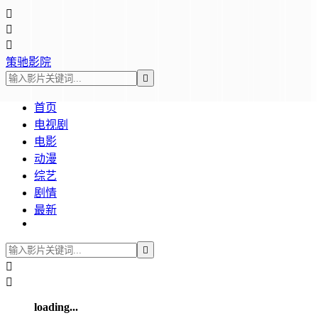



策驰影院

首页
电视剧
电影
动漫
综艺
剧情
最新



loading...