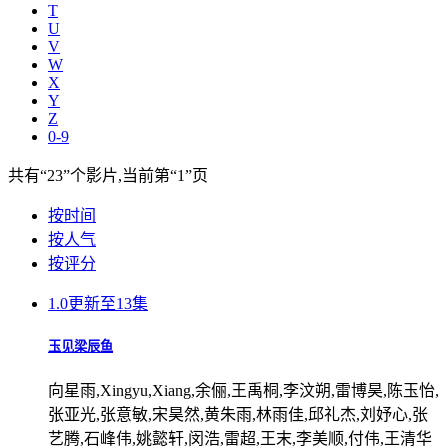
T
U
V
W
X
Y
Z
0-9
共有
“23”
个影片,当前第
“1”
页
按时间
按人气
按评分
1.0
更新至13集
玉见梁辰鱼
向星雨,Xingyu,Xiang,余俪,王禹桐,李汶朔,雷博昊,陈玉怡,
张亚光,张意敏,宋昊然,黄朱雨,林雨佳,邱礼杰,刘妤心,张
艺腾,石峰伟,姚懿轩,闵浩,雷超,王末,李美顺,付伟,王清华