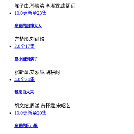
陈子由,孙琰清,李浠雯,唐阁远
10.0
更新至23集
亲爱的厨神大人
方楚彤,刘尚麟
2.0
全17集
夏小姐别演了
张新童,艾泓辰,胡耕阁
4.0
全24集
我来自未来
胡文煊,周漾,黄怀霆,宋昭艺
10.0
更新至20集
亲爱的阮小枫