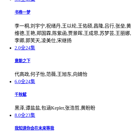
书卷一梦
李一桐,刘宇宁,祝绪丹,王以纶,王佑硕,昌隆,吕行,张垒,黄
维德,王艳,郑国霖,陈紫函,贾景晖,王成思,苏梦芸,王丽娜,
李卿,郭笑天,凌美仕,宋继扬
2.0
全24集
意能之下
代高政,何子怡,范薇,王旭东,向婧怡
6.0
全24集
千秋赋
黑泽,谭盐盐,包涵Kepler,张浩哲,黄盼盼
8.0
全23集
我知道你会在未来等我