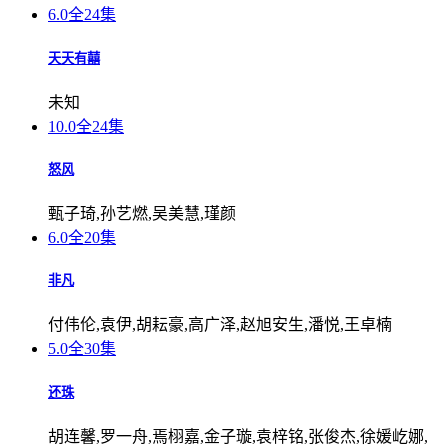
6.0
全24集
天天有囍
未知
10.0
全24集
怒风
甄子琦,孙艺燃,吴美慧,瑾颜
6.0
全20集
非凡
付伟伦,袁伊,胡耘豪,高广泽,赵旭安生,潘悦,王卓楠
5.0
全30集
还珠
胡连馨,罗一舟,焉栩嘉,金子璇,袁梓铭,张俊杰,徐媛屹娜,