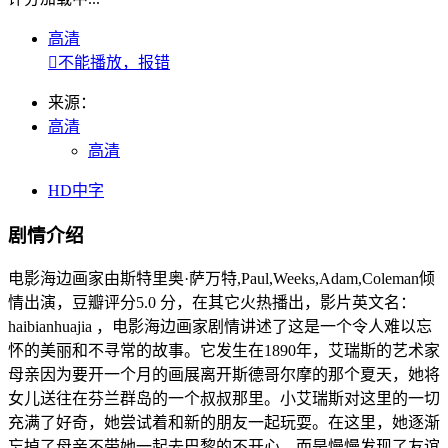
高清

不能播放，报错
来源：
高清
高清
HD中字
剧情介绍
电影海边画家由斯特里奥·萨万特,Paul,Weeks,Adam,Coleman倾
情出演，豆瓣评分5.0 分，在其它火热播出，影片英文名：
haibianhuajia ，电影海边画家剧情讲述了这是一个令人难以忘
怀的美丽和不寻常的故事。它发生在1890年，艾瑞斯的艺术家
母亲因为要开一个月的画展离开斯德哥尔摩的那个夏天，她将
女儿送往在芬兰群岛的一个叔叔那里。小艾瑞斯对这里的一切
充满了好奇，她尝试着和新的朋友一起玩耍。在这里，她逐渐
忘掉了母亲不带她一起去巴黎的不开心，而是慢慢发现了友谊