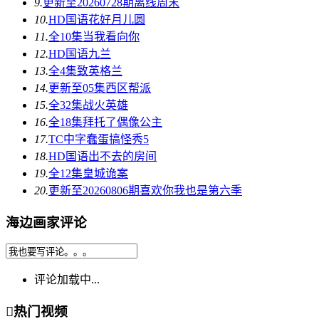
9.
更新至20260728期
离线周末
10.
HD国语
花好月儿圆
11.
全10集
当我看向你
12.
HD国语
九兰
13.
全4集
致英格兰
14.
更新至05集
西区帮派
15.
全32集
战火英雄
16.
全18集
拜托了偶像公主
17.
TC中字
蠢蛋搞怪秀5
18.
HD国语
出不去的房间
19.
全12集
皇城诡案
20.
更新至20260806期
喜欢你我也是第六季
海边画家评论
评论加载中...

热门视频