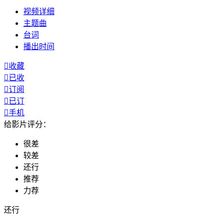
视频
详细
主题曲
台词
播出
时间

收藏

已收

订阅

已订

手机
给影片评分：
很差
较差
还行
推荐
力荐
还行