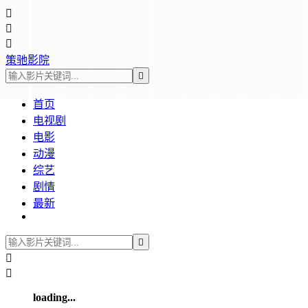



策驰影院

首页
电视剧
电影
动漫
综艺
剧情
最新



loading...