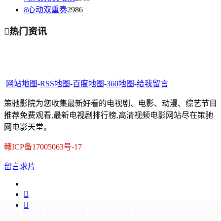
8
心动双重奏
2986

热门资讯
网站地图
-
RSS地图
-
百度地图
-
360地图
-
给我留言
策驰影院为您收集最新好看的电视剧、电影、动漫、综艺节目
推荐免费观看,最新电视剧排行榜,高清视频电影网站尽在策驰
网电影天堂。
赣ICP备17005063号-17
留言求片

