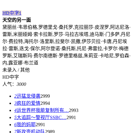
HD中字
1
天空的另一面
黛丽丝·韦恩伯格,罗德里戈·桑托罗,克拉丽莎·皮涅罗,阿达尼洛·
雷斯,米丽娅姆·索卡拉斯,罗莎·马拉古埃塔,迪马斯·门多萨,丹尼
尔·费拉特,海托尔·洛里斯,拉斐尔·凯撒,伊莎贝拉·卡唐,丹尼埃
拉·雷斯,迭戈·保尔,阿尔登诺·桑托斯,托尼·弗雷拉,卡罗尔·梅德
罗斯,艾瑞斯玛·费尔南德斯·罗德里格兹,朱莉亚·卡哈尼,罗伯森·
内,露亚娜·布兰道
未录入 / 其他
HD中字
人气：
3000
2
迅猛龙侵袭
2999
3
疯狂的爱情
2994
4
运世界杯我能复制所有…
2993
5
大追踪〜警视厅SSBC…
2991
6
我的妈耶
2991
7
新攻壳机动队
2989