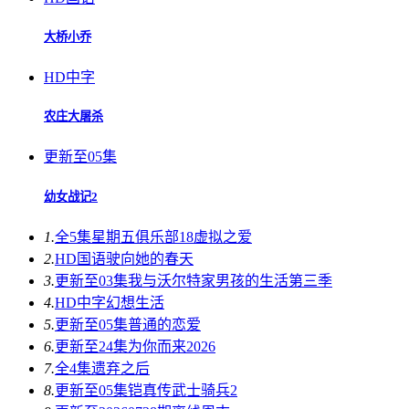
大桥小乔
HD中字
农庄大屠杀
更新至05集
幼女战记2
1.
全5集
星期五俱乐部18虚拟之爱
2.
HD国语
驶向她的春天​
3.
更新至03集
我与沃尔特家男孩的生活第三季
4.
HD中字
幻想生活
5.
更新至05集
普通的恋爱
6.
更新至24集
为你而来2026
7.
全4集
遗弃之后
8.
更新至05集
铠真传武士骑兵2