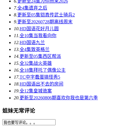
6.
更新至24集
为你而来2026
7.
全4集
遗弃之后
8.
更新至05集
铠真传武士骑兵2
9.
更新至20260728期
离线周末
10.
HD国语
花好月儿圆
11.
全10集
当我看向你
12.
HD国语
九兰
13.
全4集
致英格兰
14.
更新至05集
西区帮派
15.
全32集
战火英雄
16.
全18集
拜托了偶像公主
17.
TC中字
蠢蛋搞怪秀5
18.
HD国语
出不去的房间
19.
全12集
皇城诡案
20.
更新至20260806期
喜欢你我也是第六季
姐妹无常评论