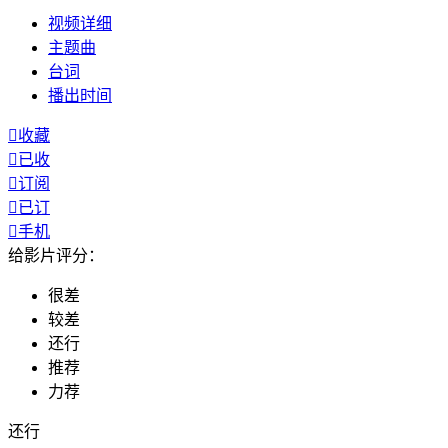
视频
详细
主题曲
台词
播出
时间

收藏

已收

订阅

已订

手机
给影片评分：
很差
较差
还行
推荐
力荐
还行