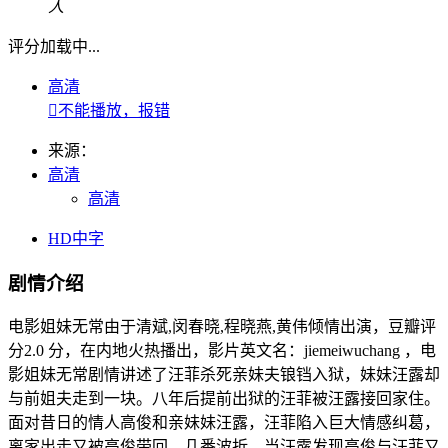
人
评分加载中...
高清

不能播放，报错
来源：
高清
高清
HD中字
剧情介绍
电影姐妹无常由于清斌,闵春晓,程晓燕,黄伟倾情出演，豆瓣评
分2.0 分，在内地火热播出，影片英文名：jiemeiwuchang ，电
影姐妹无常剧情讲述了汪菲杀死亲妹夫锒铛入狱，妹妹汪露却
与前姐夫走到一块。八年后提前出狱的汪菲被汪露接回家住。
面对昔日的情人高俊和亲妹妹汪露，汪菲陷入巨大情感纠葛，
离家出走又被高俊带回。几番波折，当汪露发现高俊与汪菲又