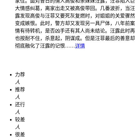
家住。面对昔日的情人高俊和亲妹妹汪露，汪菲陷入巨
大情感纠葛，离家出走又被高俊带回。几番波折，当汪
露发现高俊与汪菲又要死灰复燃时，对姐姐的关爱骤然
变成嫉恨。此时，警方却又发现另一具尸体，八年前案
情有待转机，是否凶手还有其人尚未结论。汪露此时再
也按耐不住，杀意起，阴谋成。但是汪菲最后的善意却
彻底融化了汪露的记恨……
详情
力荐
人
推荐
人
还行
人
较差
人
很差