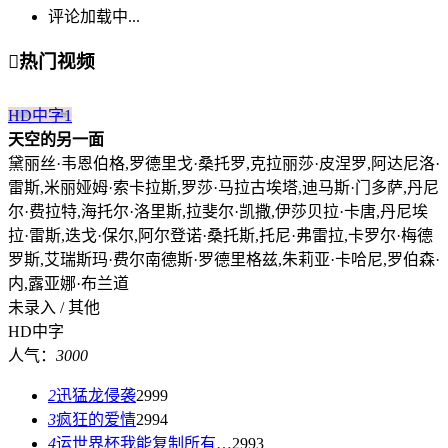
评论加载中...

热门视频
HD中字
1
天空的另一面
黛丽丝·韦恩伯格,罗德里戈·桑托罗,克拉丽莎·皮涅罗,阿达尼洛·
雷斯,米丽娅姆·索卡拉斯,罗莎·马拉古埃塔,迪马斯·门多萨,丹尼
尔·费拉特,海托尔·洛里斯,拉斐尔·凯撒,伊莎贝拉·卡唐,丹尼埃
拉·雷斯,迭戈·保尔,阿尔登诺·桑托斯,托尼·弗雷拉,卡罗尔·梅德
罗斯,艾瑞斯玛·费尔南德斯·罗德里格兹,朱莉亚·卡哈尼,罗伯森·
内,露亚娜·布兰道
未录入 / 其他
HD中字
人气：
3000
2
迅猛龙侵袭
2999
3
疯狂的爱情
2994
4
运世界杯我能复制所有…
2993