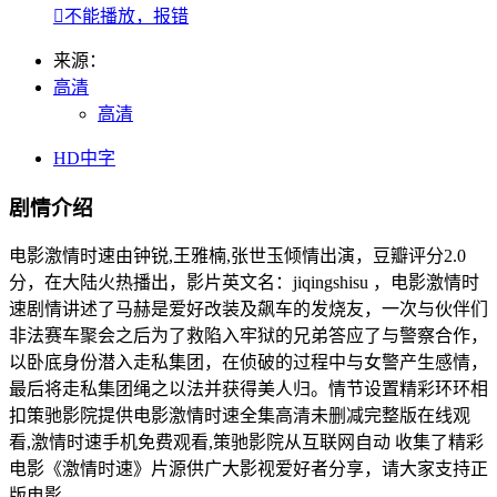

不能播放，报错
来源：
高清
高清
HD中字
剧情介绍
电影激情时速由钟锐,王雅楠,张世玉倾情出演，豆瓣评分2.0
分，在大陆火热播出，影片英文名：jiqingshisu ，电影激情时
速剧情讲述了马赫是爱好改装及飙车的发烧友，一次与伙伴们
非法赛车聚会之后为了救陷入牢狱的兄弟答应了与警察合作，
以卧底身份潜入走私集团，在侦破的过程中与女警产生感情，
最后将走私集团绳之以法并获得美人归。情节设置精彩环环相
扣策驰影院提供电影激情时速全集高清未删减完整版在线观
看,激情时速手机免费观看,策驰影院从互联网自动 收集了精彩
电影《激情时速》片源供广大影视爱好者分享，请大家支持正
版电影。