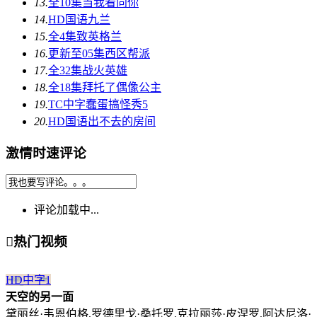
13.
全10集
当我看向你
14.
HD国语
九兰
15.
全4集
致英格兰
16.
更新至05集
西区帮派
17.
全32集
战火英雄
18.
全18集
拜托了偶像公主
19.
TC中字
蠢蛋搞怪秀5
20.
HD国语
出不去的房间
激情时速评论
评论加载中...

热门视频
HD中字
1
天空的另一面
黛丽丝·韦恩伯格,罗德里戈·桑托罗,克拉丽莎·皮涅罗,阿达尼洛·