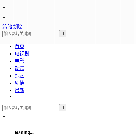



策驰影院

首页
电视剧
电影
动漫
综艺
剧情
最新



loading...