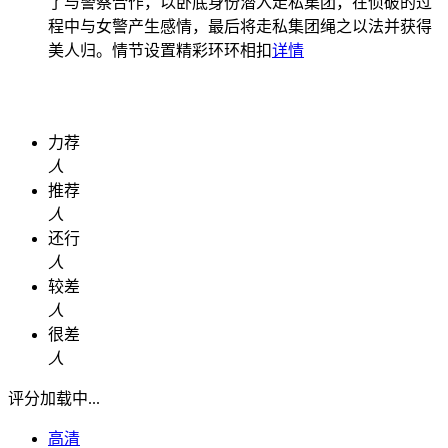
了与警察合作，以卧底身份潜入走私集团，在侦破的过
程中与女警产生感情，最后将走私集团绳之以法并获得
美人归。情节设置精彩环环相扣
详情
力荐
人
推荐
人
还行
人
较差
人
很差
人
评分加载中...
高清