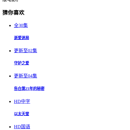
猜你喜欢
全30集
逝爱迷局
更新至02集
守护之爱
更新至04集
告白第25年的秘密
HD中字
以太天堂
HD国语