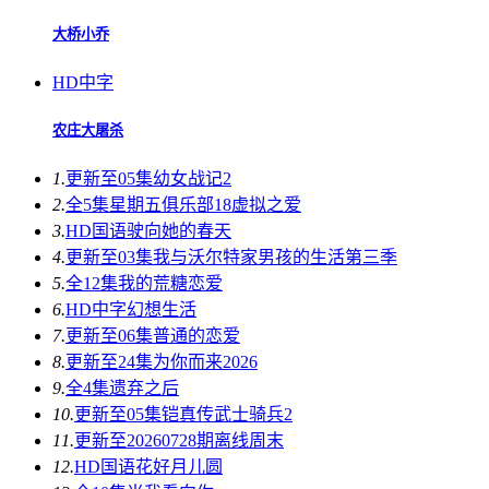
大桥小乔
HD中字
农庄大屠杀
1.
更新至05集
幼女战记2
2.
全5集
星期五俱乐部18虚拟之爱
3.
HD国语
驶向她的春天​
4.
更新至03集
我与沃尔特家男孩的生活第三季
5.
全12集
我的荒糖恋爱
6.
HD中字
幻想生活
7.
更新至06集
普通的恋爱
8.
更新至24集
为你而来2026
9.
全4集
遗弃之后
10.
更新至05集
铠真传武士骑兵2
11.
更新至20260728期
离线周末
12.
HD国语
花好月儿圆