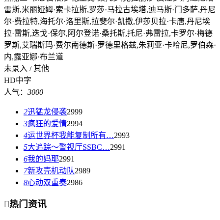
雷斯,米丽娅姆·索卡拉斯,罗莎·马拉古埃塔,迪马斯·门多萨,丹尼
尔·费拉特,海托尔·洛里斯,拉斐尔·凯撒,伊莎贝拉·卡唐,丹尼埃
拉·雷斯,迭戈·保尔,阿尔登诺·桑托斯,托尼·弗雷拉,卡罗尔·梅德
罗斯,艾瑞斯玛·费尔南德斯·罗德里格兹,朱莉亚·卡哈尼,罗伯森·
内,露亚娜·布兰道
未录入 / 其他
HD中字
人气：
3000
2
迅猛龙侵袭
2999
3
疯狂的爱情
2994
4
运世界杯我能复制所有…
2993
5
大追踪〜警视厅SSBC…
2991
6
我的妈耶
2991
7
新攻壳机动队
2989
8
心动双重奏
2986

热门资讯