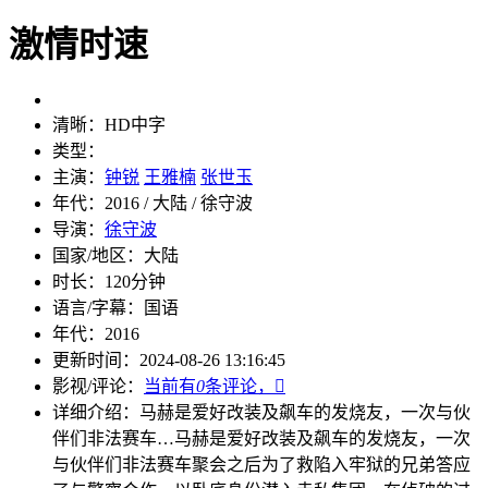
激情时速
清晰：
HD中字
类型：
主演：
钟锐
王雅楠
张世玉
年代：
2016 / 大陆 / 徐守波
导演：
徐守波
国家/地区：
大陆
时长：
120分钟
语言/字幕：
国语
年代：
2016
更新时间：
2024-08-26 13:16:45
影视/评论：
当前有
0
条评论，

详细介绍：
马赫是爱好改装及飙车的发烧友，一次与伙
伴们非法赛车…
马赫是爱好改装及飙车的发烧友，一次
与伙伴们非法赛车聚会之后为了救陷入牢狱的兄弟答应