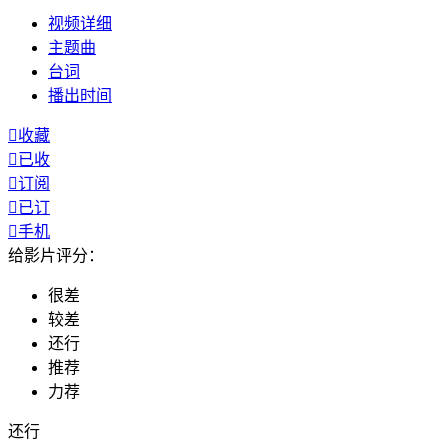
视频
详细
主题曲
台词
播出
时间

收藏

已收

订阅

已订

手机
给影片评分：
很差
较差
还行
推荐
力荐
还行