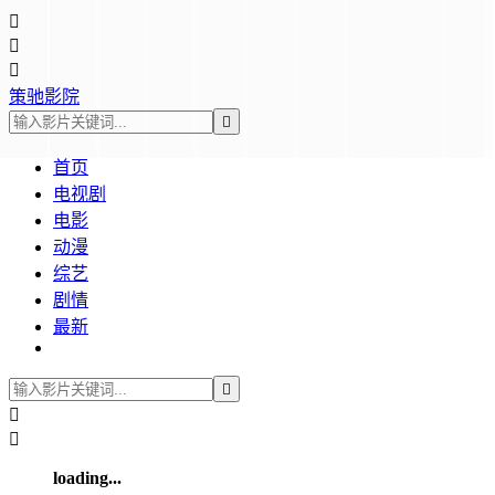



策驰影院

首页
电视剧
电影
动漫
综艺
剧情
最新



loading...