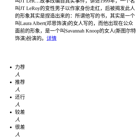
叫JT LeR…
故事改编自真实事件，讲述1999年，一个名
叫JT LeRoy的变性男子以作家身份走红，后被揭发此人
的形象其实是捏造出来的：所谓他写的书，其实是一个
叫Laura Albert(邓恩饰演)的女人写的，而他出现在公众
面前的形象，是一个叫Savannah Knoop的女人(斯图尔特
饰演)扮演的。
详情
力荐
人
推荐
人
还行
人
较差
人
很差
人