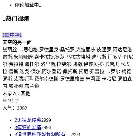
评论加载中...

热门视频
HD中字
1
天空的另一面
黛丽丝·韦恩伯格,罗德里戈·桑托罗,克拉丽莎·皮涅罗,阿达尼洛·
雷斯,米丽娅姆·索卡拉斯,罗莎·马拉古埃塔,迪马斯·门多萨,丹尼
尔·费拉特,海托尔·洛里斯,拉斐尔·凯撒,伊莎贝拉·卡唐,丹尼埃
拉·雷斯,迭戈·保尔,阿尔登诺·桑托斯,托尼·弗雷拉,卡罗尔·梅德
罗斯,艾瑞斯玛·费尔南德斯·罗德里格兹,朱莉亚·卡哈尼,罗伯森·
内,露亚娜·布兰道
未录入 / 其他
HD中字
人气：
3000
2
迅猛龙侵袭
2999
3
疯狂的爱情
2994
4
运世界杯我能复制所有…
2993