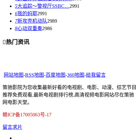
5
大追踪〜警视厅SSBC…
2991
6
我的妈耶
2991
7
新攻壳机动队
2989
8
心动双重奏
2986

热门资讯
网站地图
-
RSS地图
-
百度地图
-
360地图
-
给我留言
策驰影院为您收集最新好看的电视剧、电影、动漫、综艺节目
推荐免费观看,最新电视剧排行榜,高清视频电影网站尽在策驰
网电影天堂。
赣ICP备17005063号-17
留言求片