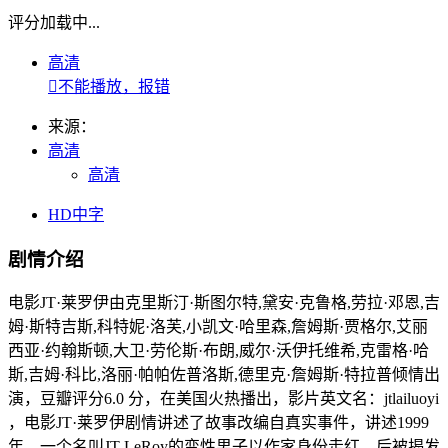
评分加载中...
高清

不能播放，报错
来源：
高清
高清
HD中字
剧情介绍
电影JT·莱罗伊由克里斯汀·斯图尔特,黛安·克鲁格,劳拉·邓恩,吉
姆·斯特吉斯,科特妮·洛芙,小凯文·哈里森,詹姆斯·贾格尔,艾丽
西亚·约翰斯顿,大卫·劳伦斯·布朗,威尔·沃伊托维希,克雷格·哈
斯,吉姆·科比,洛丽·帕帕佐普洛斯,德里克·詹姆斯·特拉普倾情出
演，豆瓣评分6.0 分，在美国火热播出，影片英文名：jtlailuoyi
，电影JT·莱罗伊剧情讲述了故事改编自真实事件，讲述1999
年，一个名叫JT LeRoy的变性男子以作家身份走红，后被揭发