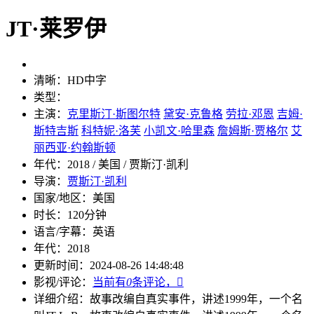
JT·莱罗伊
清晰：
HD中字
类型：
主演：
克里斯汀·斯图尔特
黛安·克鲁格
劳拉·邓恩
吉姆·
斯特吉斯
科特妮·洛芙
小凯文·哈里森
詹姆斯·贾格尔
艾
丽西亚·约翰斯顿
年代：
2018 / 美国 / 贾斯汀·凯利
导演：
贾斯汀·凯利
国家/地区：
美国
时长：
120分钟
语言/字幕：
英语
年代：
2018
更新时间：
2024-08-26 14:48:48
影视/评论：
当前有
0
条评论，

详细介绍：
故事改编自真实事件，讲述1999年，一个名