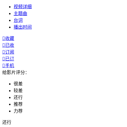
视频
详细
主题曲
台词
播出
时间

收藏

已收

订阅

已订

手机
给影片评分：
很差
较差
还行
推荐
力荐
还行