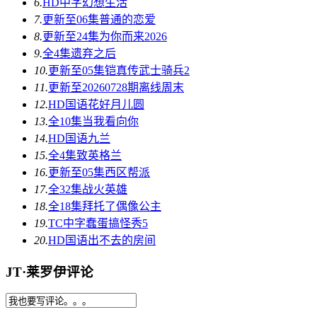
6.
HD中字
幻想生活
7.
更新至06集
普通的恋爱
8.
更新至24集
为你而来2026
9.
全4集
遗弃之后
10.
更新至05集
铠真传武士骑兵2
11.
更新至20260728期
离线周末
12.
HD国语
花好月儿圆
13.
全10集
当我看向你
14.
HD国语
九兰
15.
全4集
致英格兰
16.
更新至05集
西区帮派
17.
全32集
战火英雄
18.
全18集
拜托了偶像公主
19.
TC中字
蠢蛋搞怪秀5
20.
HD国语
出不去的房间
JT·莱罗伊评论