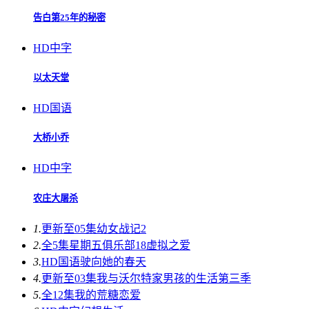
告白第25年的秘密
HD中字
以太天堂
HD国语
大桥小乔
HD中字
农庄大屠杀
1.
更新至05集
幼女战记2
2.
全5集
星期五俱乐部18虚拟之爱
3.
HD国语
驶向她的春天​
4.
更新至03集
我与沃尔特家男孩的生活第三季
5.
全12集
我的荒糖恋爱