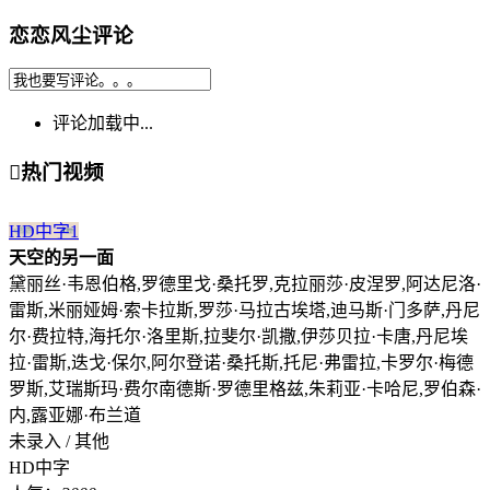
恋恋风尘评论
评论加载中...

热门视频
HD中字
1
天空的另一面
黛丽丝·韦恩伯格,罗德里戈·桑托罗,克拉丽莎·皮涅罗,阿达尼洛·
雷斯,米丽娅姆·索卡拉斯,罗莎·马拉古埃塔,迪马斯·门多萨,丹尼
尔·费拉特,海托尔·洛里斯,拉斐尔·凯撒,伊莎贝拉·卡唐,丹尼埃
拉·雷斯,迭戈·保尔,阿尔登诺·桑托斯,托尼·弗雷拉,卡罗尔·梅德
罗斯,艾瑞斯玛·费尔南德斯·罗德里格兹,朱莉亚·卡哈尼,罗伯森·
内,露亚娜·布兰道
未录入 / 其他
HD中字