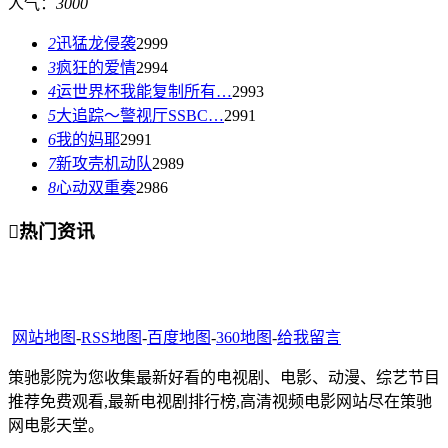
人气：
3000
2
迅猛龙侵袭
2999
3
疯狂的爱情
2994
4
运世界杯我能复制所有…
2993
5
大追踪〜警视厅SSBC…
2991
6
我的妈耶
2991
7
新攻壳机动队
2989
8
心动双重奏
2986

热门资讯
网站地图
-
RSS地图
-
百度地图
-
360地图
-
给我留言
策驰影院为您收集最新好看的电视剧、电影、动漫、综艺节目
推荐免费观看,最新电视剧排行榜,高清视频电影网站尽在策驰
网电影天堂。