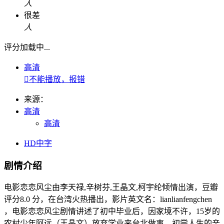
人
很差
人
评分加载中...
高清

不能播放，报错
来源：
高清
高清
HD中字
剧情介绍
电影恋恋风尘由李天禄,辛树芬,王晶文,柯宇纶倾情出演，豆瓣
评分8.0 分，在台湾火热播出，影片英文名：lianlianfengchen
，电影恋恋风尘剧情讲述了初中毕业后，因家境不许，15岁的
农村少年阿远（王晶文）放弃学业来台北做事，初尝人生的辛