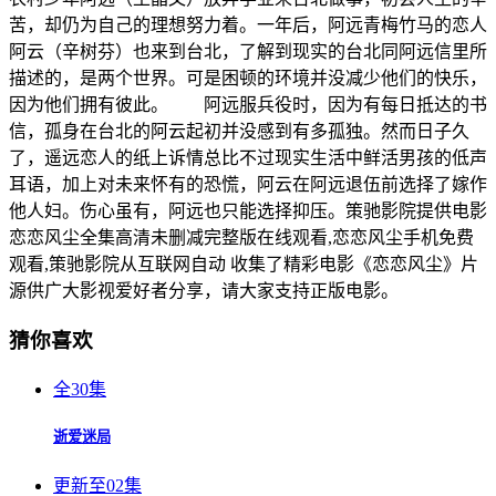
苦，却仍为自己的理想努力着。一年后，阿远青梅竹马的恋人
阿云（辛树芬）也来到台北，了解到现实的台北同阿远信里所
描述的，是两个世界。可是困顿的环境并没减少他们的快乐，
因为他们拥有彼此。 阿远服兵役时，因为有每日抵达的书
信，孤身在台北的阿云起初并没感到有多孤独。然而日子久
了，遥远恋人的纸上诉情总比不过现实生活中鲜活男孩的低声
耳语，加上对未来怀有的恐慌，阿云在阿远退伍前选择了嫁作
他人妇。伤心虽有，阿远也只能选择抑压。策驰影院提供电影
恋恋风尘全集高清未删减完整版在线观看,恋恋风尘手机免费
观看,策驰影院从互联网自动 收集了精彩电影《恋恋风尘》片
源供广大影视爱好者分享，请大家支持正版电影。
猜你喜欢
全30集
逝爱迷局
更新至02集