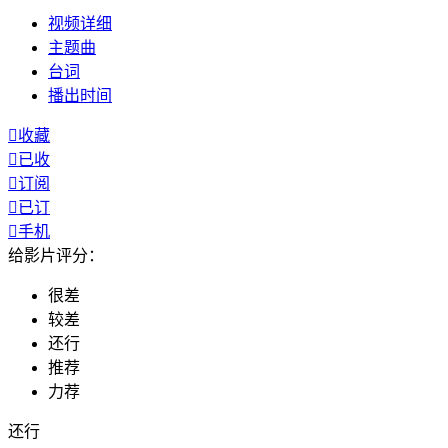
视频
详细
主题曲
台词
播出
时间

收藏

已收

订阅

已订

手机
给影片评分：
很差
较差
还行
推荐
力荐
还行