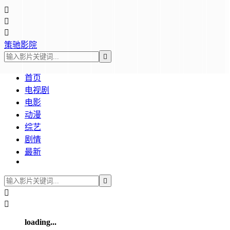



策驰影院

首页
电视剧
电影
动漫
综艺
剧情
最新



loading...