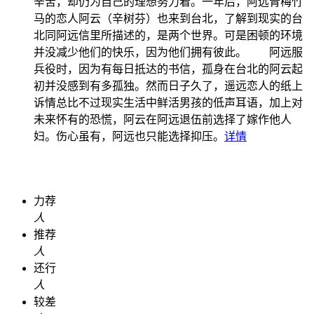
辛苦，却仍为自己的理想努力着。一年后，阿远青梅竹
马的恋人阿云（辛树芬）也来到台北，了解到现实的台
北同阿远信里所描述的，是两个世界。可是困顿的环境
并没减少他们的快乐，因为他们拥有彼此。 阿远服
兵役时，因为有每日抵达的书信，孤身在台北的阿云起
初并没感到有多孤独。然而日子久了，遥远恋人的纸上
诉情总比不过现实生活中鲜活男孩的低声耳语，加上对
未来怀有的恐慌，阿云在阿远退伍前选择了嫁作他人
妇。伤心虽有，阿远也只能选择抑压。
详情
力荐
人
推荐
人
还行
人
较差