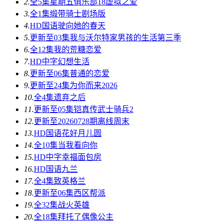
2.
全5集
星期五俱乐部18虚拟之爱
3.
全1集
缎带骑士剧场版
4.
HD国语
驶向她的春天​
5.
更新至03集
我与沃尔特家男孩的生活第三季
6.
全12集
我的荒糖恋爱
7.
HD中字
幻想生活
8.
更新至06集
普通的恋爱
9.
更新至24集
为你而来2026
10.
全4集
遗弃之后
11.
更新至05集
铠真传武士骑兵2
12.
更新至20260728期
离线周末
13.
HD国语
花好月儿圆
14.
全10集
当我看向你
15.
HD中字
幸福面包房
16.
HD国语
九兰
17.
全4集
致英格兰
18.
更新至06集
西区帮派
19.
全32集
战火英雄
20.
全18集
拜托了偶像公主