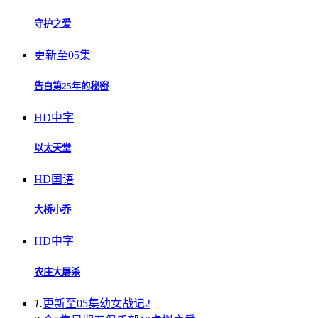
守护之爱
更新至05集
告白第25年的秘密
HD中字
以太天堂
HD国语
大桥小乔
HD中字
农庄大屠杀
1.
更新至05集
幼女战记2