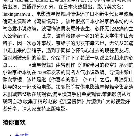
情出演，豆瓣评分9.0 分，在日本火热播出，影片英文名：
liuxingmanwu ，电影流星慢舞剧情讲述了日本新生代女星波瑠
确定主演新片《流星慢舞》。该片根据日本小说家桥本纺的人
气恋爱小说改编，波瑠饰演男友意外丧生、心怀无比悲痛的主
人公奈绪子。 此次，波瑠将饰演一名21岁女大学生本山奈
绪子，因一次意外事故，奈绪子的男友不幸去世，无法从悲痛
中走出来的奈绪子，遇到了同样心怀伤心过去的现任男友巧，
面对划破天际的流星，奈绪子许下了希望一切都会好起来的心
愿…… 《流星慢舞》由曾创作《仰望半月的夜空》系列的
小说家桥本纺在2008年发表的同名人气小说改编。导演由柴山
健次掌镜，该片是继《你喜欢的歌》（2011）之后，导演柴山
执导的又一部长篇电影。策驰影院提供电影流星慢舞全集高清
未删减完整版在线观看,流星慢舞手机免费观看,策驰影院从互
联网自动 收集了精彩电影《流星慢舞》片源供广大影视爱好
者分享，请大家支持正版电影。
猜你喜欢
全30集