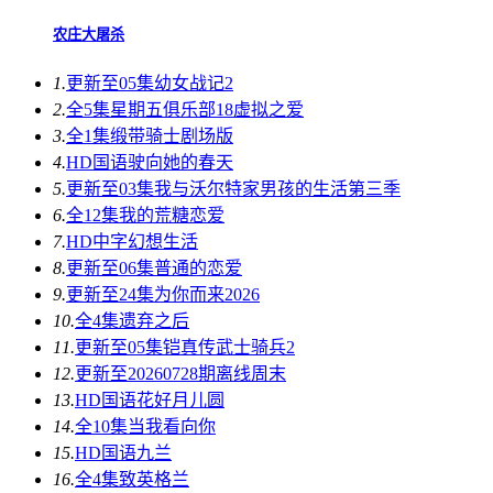
农庄大屠杀
1.
更新至05集
幼女战记2
2.
全5集
星期五俱乐部18虚拟之爱
3.
全1集
缎带骑士剧场版
4.
HD国语
驶向她的春天​
5.
更新至03集
我与沃尔特家男孩的生活第三季
6.
全12集
我的荒糖恋爱
7.
HD中字
幻想生活
8.
更新至06集
普通的恋爱
9.
更新至24集
为你而来2026
10.
全4集
遗弃之后
11.
更新至05集
铠真传武士骑兵2
12.
更新至20260728期
离线周末
13.
HD国语
花好月儿圆
14.
全10集
当我看向你
15.
HD国语
九兰
16.
全4集
致英格兰