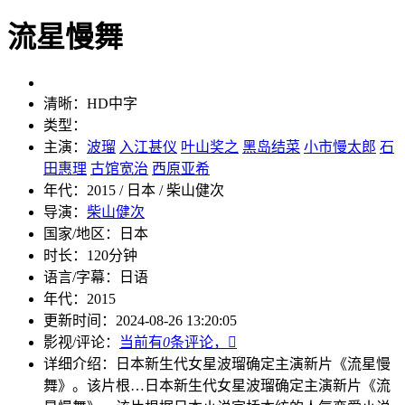
流星慢舞
清晰：
HD中字
类型：
主演：
波瑠
入江甚仪
叶山奖之
黑岛结菜
小市慢太郎
石
田惠理
古馆宽治
西原亚希
年代：
2015 / 日本 / 柴山健次
导演：
柴山健次
国家/地区：
日本
时长：
120分钟
语言/字幕：
日语
年代：
2015
更新时间：
2024-08-26 13:20:05
影视/评论：
当前有
0
条评论，

详细介绍：
日本新生代女星波瑠确定主演新片《流星慢
舞》。该片根…
日本新生代女星波瑠确定主演新片《流