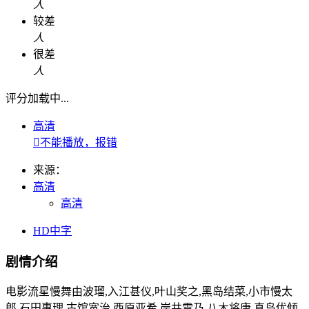
人
较差
人
很差
人
评分加载中...
高清

不能播放，报错
来源：
高清
高清
HD中字
剧情介绍
电影流星慢舞由波瑠,入江甚仪,叶山奖之,黑岛结菜,小市慢太
郎,石田惠理,古馆宽治,西原亚希,岸井雪乃,八木将康,真岛优倾