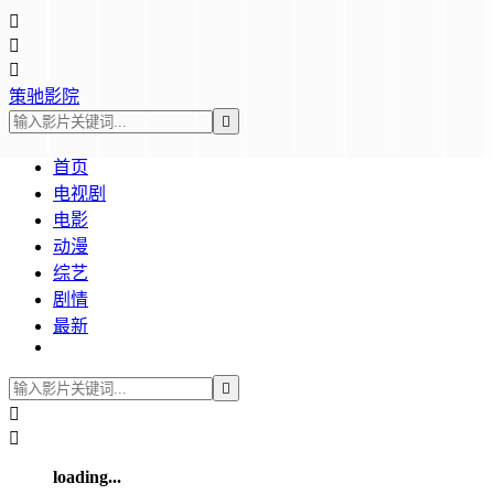



策驰影院

首页
电视剧
电影
动漫
综艺
剧情
最新



loading...