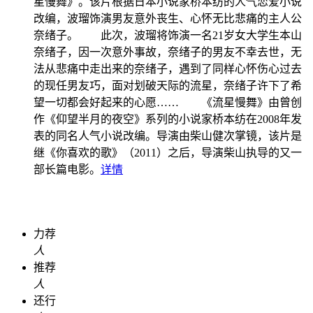
星慢舞》。该片根据日本小说家桥本纺的人气恋爱小说
改编，波瑠饰演男友意外丧生、心怀无比悲痛的主人公
奈绪子。 此次，波瑠将饰演一名21岁女大学生本山
奈绪子，因一次意外事故，奈绪子的男友不幸去世，无
法从悲痛中走出来的奈绪子，遇到了同样心怀伤心过去
的现任男友巧，面对划破天际的流星，奈绪子许下了希
望一切都会好起来的心愿…… 《流星慢舞》由曾创
作《仰望半月的夜空》系列的小说家桥本纺在2008年发
表的同名人气小说改编。导演由柴山健次掌镜，该片是
继《你喜欢的歌》（2011）之后，导演柴山执导的又一
部长篇电影。
详情
力荐
人
推荐
人
还行