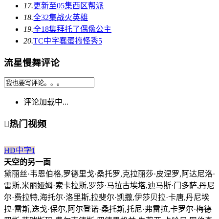
17.
更新至05集
西区帮派
18.
全32集
战火英雄
19.
全18集
拜托了偶像公主
20.
TC中字
蠢蛋搞怪秀5
流星慢舞评论
评论加载中...

热门视频
HD中字
1
天空的另一面
黛丽丝·韦恩伯格,罗德里戈·桑托罗,克拉丽莎·皮涅罗,阿达尼洛·
雷斯,米丽娅姆·索卡拉斯,罗莎·马拉古埃塔,迪马斯·门多萨,丹尼
尔·费拉特,海托尔·洛里斯,拉斐尔·凯撒,伊莎贝拉·卡唐,丹尼埃
拉·雷斯,迭戈·保尔,阿尔登诺·桑托斯,托尼·弗雷拉,卡罗尔·梅德