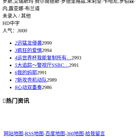
罗斯,艾瑞斯玛·费尔南德斯·罗德里格兹,朱莉亚·卡哈尼,罗伯森·
内,露亚娜·布兰道
未录入 / 其他
HD中字
人气：
3000
2
迅猛龙侵袭
2999
3
疯狂的爱情
2994
4
运世界杯我能复制所有…
2993
5
大追踪〜警视厅SSBC…
2991
6
我的妈耶
2991
7
新攻壳机动队
2989
8
心动双重奏
2986

热门资讯
网站地图
-
RSS地图
-
百度地图
-
360地图
-
给我留言