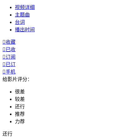
视频
详细
主题曲
台词
播出
时间

收藏

已收

订阅

已订

手机
给影片评分：
很差
较差
还行
推荐
力荐
还行