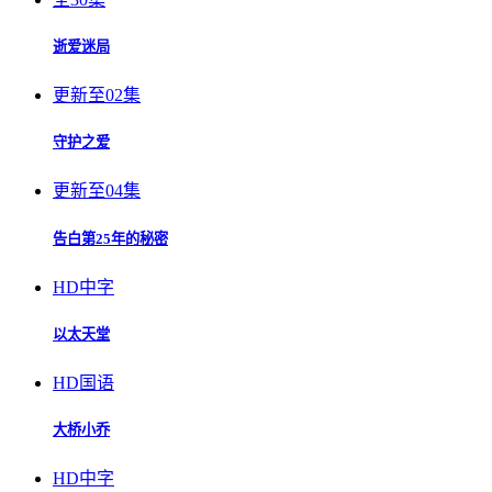
逝爱迷局
更新至02集
守护之爱
更新至04集
告白第25年的秘密
HD中字
以太天堂
HD国语
大桥小乔
HD中字