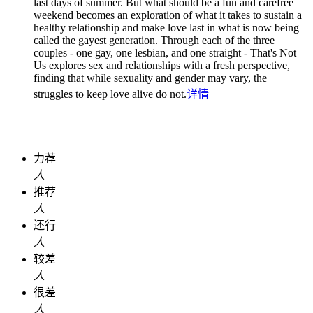
last days of summer. But what should be a fun and carefree
weekend becomes an exploration of what it takes to sustain a
healthy relationship and make love last in what is now being
called the gayest generation. Through each of the three
couples - one gay, one lesbian, and one straight - That's Not
Us explores sex and relationships with a fresh perspective,
finding that while sexuality and gender may vary, the
struggles to keep love alive do not.
详情
力荐
人
推荐
人
还行
人
较差
人
很差
人