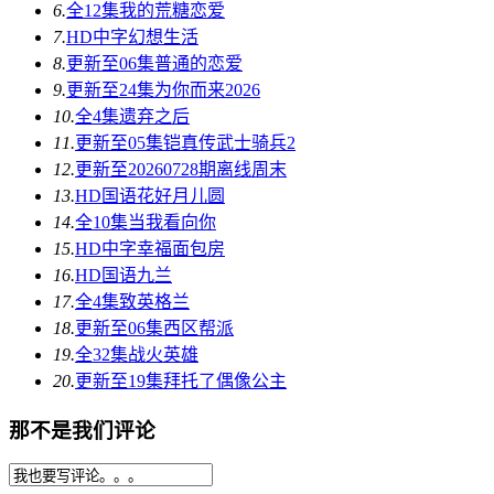
6.
全12集
我的荒糖恋爱
7.
HD中字
幻想生活
8.
更新至06集
普通的恋爱
9.
更新至24集
为你而来2026
10.
全4集
遗弃之后
11.
更新至05集
铠真传武士骑兵2
12.
更新至20260728期
离线周末
13.
HD国语
花好月儿圆
14.
全10集
当我看向你
15.
HD中字
幸福面包房
16.
HD国语
九兰
17.
全4集
致英格兰
18.
更新至06集
西区帮派
19.
全32集
战火英雄
20.
更新至19集
拜托了偶像公主
那不是我们评论