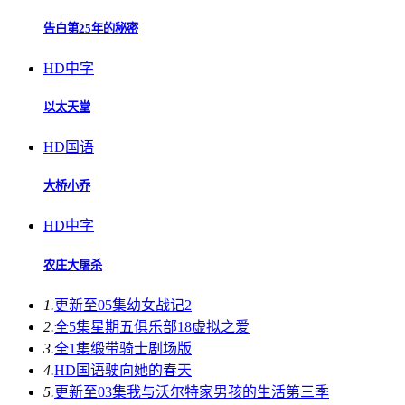
告白第25年的秘密
HD中字
以太天堂
HD国语
大桥小乔
HD中字
农庄大屠杀
1.
更新至05集
幼女战记2
2.
全5集
星期五俱乐部18虚拟之爱
3.
全1集
缎带骑士剧场版
4.
HD国语
驶向她的春天​
5.
更新至03集
我与沃尔特家男孩的生活第三季