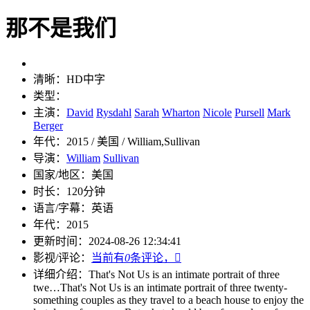
那不是我们
清晰：
HD中字
类型：
主演：
David
Rysdahl
Sarah
Wharton
Nicole
Pursell
Mark
Berger
年代：
2015 / 美国 / William,Sullivan
导演：
William
Sullivan
国家/地区：
美国
时长：
120分钟
语言/字幕：
英语
年代：
2015
更新时间：
2024-08-26 12:34:41
影视/评论：
当前有
0
条评论，

详细介绍：
That's Not Us is an intimate portrait of three
twe…
That's Not Us is an intimate portrait of three twenty-
something couples as they travel to a beach house to enjoy the