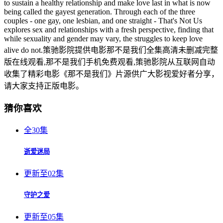
to sustain a healthy relationship and make love last in what is now
being called the gayest generation. Through each of the three
couples - one gay, one lesbian, and one straight - That's Not Us
explores sex and relationships with a fresh perspective, finding that
while sexuality and gender may vary, the struggles to keep love
alive do not.策驰影院提供电影那不是我们全集高清未删减完整
版在线观看,那不是我们手机免费观看,策驰影院从互联网自动
收集了精彩电影《那不是我们》片源供广大影视爱好者分享，
请大家支持正版电影。
猜你喜欢
全30集
逝爱迷局
更新至02集
守护之爱
更新至05集