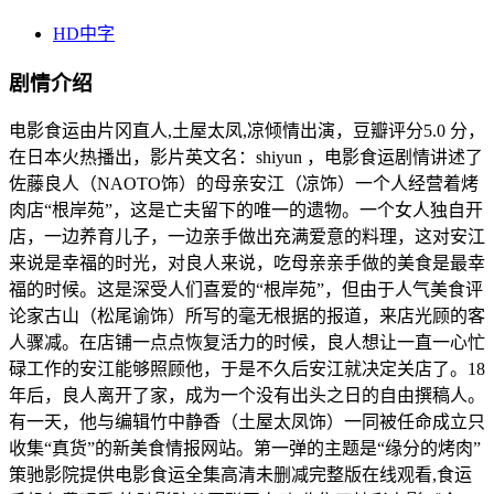
HD中字
剧情介绍
电影食运由片冈直人,土屋太凤,凉倾情出演，豆瓣评分5.0 分，
在日本火热播出，影片英文名：shiyun ，电影食运剧情讲述了
佐藤良人（NAOTO饰）的母亲安江（凉饰）一个人经营着烤
肉店“根岸苑”，这是亡夫留下的唯一的遗物。一个女人独自开
店，一边养育儿子，一边亲手做出充满爱意的料理，这对安江
来说是幸福的时光，对良人来说，吃母亲亲手做的美食是最幸
福的时候。这是深受人们喜爱的“根岸苑”，但由于人气美食评
论家古山（松尾谕饰）所写的毫无根据的报道，来店光顾的客
人骤减。在店铺一点点恢复活力的时候，良人想让一直一心忙
碌工作的安江能够照顾他，于是不久后安江就决定关店了。18
年后，良人离开了家，成为一个没有出头之日的自由撰稿人。
有一天，他与编辑竹中静香（土屋太凤饰）一同被任命成立只
收集“真货”的新美食情报网站。第一弹的主题是“缘分的烤肉”
策驰影院提供电影食运全集高清未删减完整版在线观看,食运