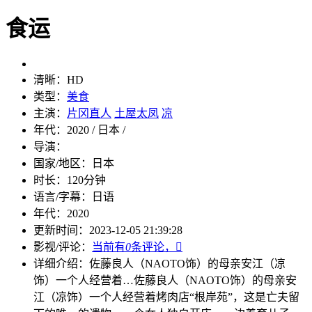
食运
清晰：
HD
类型：
美食
主演：
片冈直人
土屋太凤
凉
年代：
2020 / 日本 /
导演：
国家/地区：
日本
时长：
120分钟
语言/字幕：
日语
年代：
2020
更新时间：
2023-12-05 21:39:28
影视/评论：
当前有
0
条评论，

详细介绍：
佐藤良人（NAOTO饰）的母亲安江（凉
饰）一个人经营着…
佐藤良人（NAOTO饰）的母亲安
江（凉饰）一个人经营着烤肉店“根岸苑”，这是亡夫留