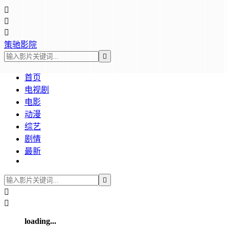



策驰影院

首页
电视剧
电影
动漫
综艺
剧情
最新



loading...