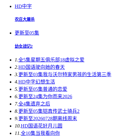
HD中字
农庄大屠杀
更新至05集
幼女战记2
1.
全5集
星期五俱乐部18虚拟之爱
2.
HD国语
驶向她的春天​
3.
更新至03集
我与沃尔特家男孩的生活第三季
4.
HD中字
幻想生活
5.
更新至05集
普通的恋爱
6.
更新至24集
为你而来2026
7.
全4集
遗弃之后
8.
更新至05集
铠真传武士骑兵2
9.
更新至20260728期
离线周末
10.
HD国语
花好月儿圆
11.
全10集
当我看向你