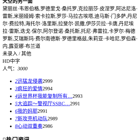
天空的另一面
黛丽丝·韦恩伯格,罗德里戈·桑托罗,克拉丽莎·皮涅罗,阿达尼洛·
雷斯,米丽娅姆·索卡拉斯,罗莎·马拉古埃塔,迪马斯·门多萨,丹尼
尔·费拉特,海托尔·洛里斯,拉斐尔·凯撒,伊莎贝拉·卡唐,丹尼埃
拉·雷斯,迭戈·保尔,阿尔登诺·桑托斯,托尼·弗雷拉,卡罗尔·梅德
罗斯,艾瑞斯玛·费尔南德斯·罗德里格兹,朱莉亚·卡哈尼,罗伯森·
内,露亚娜·布兰道
未录入 / 其他
HD中字
人气：
3000
2
迅猛龙侵袭
2999
3
疯狂的爱情
2994
4
运世界杯我能复制所有…
2993
5
大追踪〜警视厅SSBC…
2991
6
我的妈耶
2991
7
新攻壳机动队
2989
8
心动双重奏
2986

热门资讯