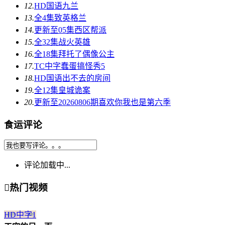
12.
HD国语
九兰
13.
全4集
致英格兰
14.
更新至05集
西区帮派
15.
全32集
战火英雄
16.
全18集
拜托了偶像公主
17.
TC中字
蠢蛋搞怪秀5
18.
HD国语
出不去的房间
19.
全12集
皇城诡案
20.
更新至20260806期
喜欢你我也是第六季
食运评论
评论加载中...

热门视频
HD中字
1