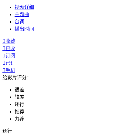
视频
详细
主题曲
台词
播出
时间

收藏

已收

订阅

已订

手机
给影片评分：
很差
较差
还行
推荐
力荐
还行