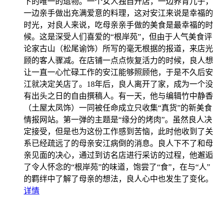
下的唯一的遗物。一个女人独自开店，一边养育儿子，
一边亲手做出充满爱意的料理，这对安江来说是幸福的
时光，对良人来说，吃母亲亲手做的美食是最幸福的时
候。这是深受人们喜爱的“根岸苑”，但由于人气美食评
论家古山（松尾谕饰）所写的毫无根据的报道，来店光
顾的客人骤减。在店铺一点点恢复活力的时候，良人想
让一直一心忙碌工作的安江能够照顾他，于是不久后安
江就决定关店了。18年后，良人离开了家，成为一个没
有出头之日的自由撰稿人。有一天，他与编辑竹中静香
（土屋太凤饰）一同被任命成立只收集“真货”的新美食
情报网站。第一弹的主题是“缘分的烤肉”。虽然良人决
定接受，但是也为这份工作感到苦恼，此时他收到了关
系已经疏远了的母亲安江病倒的消息。良人下不了和母
亲见面的决心，通过到访名店进行采访的过程，他邂逅
了令人怀念的“根岸苑”的味道，饱尝了“食”，在与“人”
的羁绊中了解了母亲的想法，良人心中也发生了变化。
详情