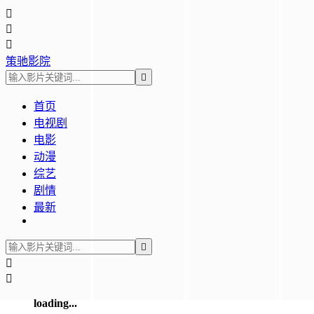



策驰影院

首页
电视剧
电影
动漫
综艺
剧情
最新



loading...