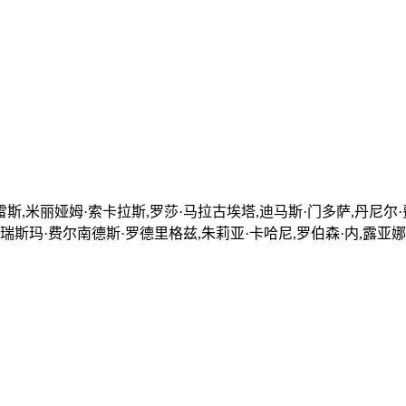
斯,米丽娅姆·索卡拉斯,罗莎·马拉古埃塔,迪马斯·门多萨,丹尼尔·
艾瑞斯玛·费尔南德斯·罗德里格兹,朱莉亚·卡哈尼,罗伯森·内,露亚娜