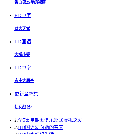
告白第25年的秘密
HD中字
以太天堂
HD国语
大桥小乔
HD中字
农庄大屠杀
更新至05集
幼女战记2
1.
全5集
星期五俱乐部18虚拟之爱
2.
HD国语
驶向她的春天​