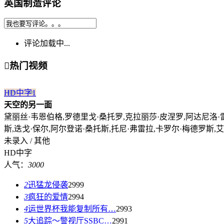
英国制造评论
评论加载中...

热门视频
HD中字
1
天空的另一面
黛丽丝·韦恩伯格,罗德里戈·桑托罗,克拉丽莎·皮涅罗,阿达尼洛·雷
斯,迭戈·保尔,阿尔登诺·桑托斯,托尼·弗雷拉,卡罗尔·梅德罗斯,
未录入 / 其他
HD中字
人气：
3000
2
迅猛龙侵袭
2999
3
疯狂的爱情
2994
4
运世界杯我能复制所有…
2993
5
大追踪〜警视厅SSBC…
2991