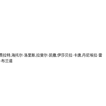
费拉特,海托尔·洛里斯,拉斐尔·凯撒,伊莎贝拉·卡唐,丹尼埃拉·雷
·布兰道