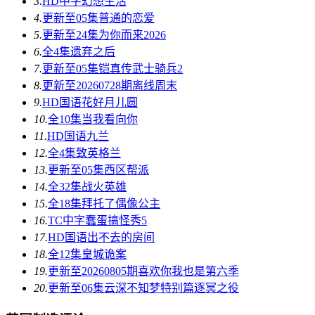
3.
HD中字
幻想生活
4.
更新至05集
普通的恋爱
5.
更新至24集
为你而来2026
6.
全4集
遗弃之后
7.
更新至05集
铠真传武士骑兵2
8.
更新至20260728期
离线周末
9.
HD国语
花好月儿圆
10.
全10集
当我看向你
11.
HD国语
九兰
12.
全4集
致英格兰
13.
更新至05集
西区帮派
14.
全32集
战火英雄
15.
全18集
拜托了偶像公主
16.
TC中字
蠢蛋搞怪秀5
17.
HD国语
出不去的房间
18.
全12集
皇城诡案
19.
更新至20260805期
喜欢你我也是第六季
20.
更新至06集
云深不知梦特别篇逐冥之役