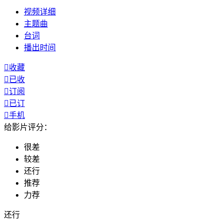
视频
详细
主题曲
台词
播出
时间

收藏

已收

订阅

已订

手机
给影片评分：
很差
较差
还行
推荐
力荐
还行