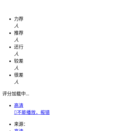
力荐
人
推荐
人
还行
人
较差
人
很差
人
评分加载中...
高清

不能播放，报错
来源：