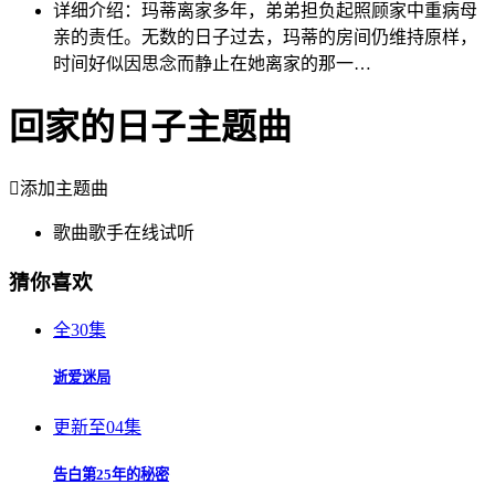
详细介绍：
玛蒂离家多年，弟弟担负起照顾家中重病母
亲的责任。无数的日子过去，玛蒂的房间仍维持原样，
时间好似因思念而静止在她离家的那一…
回家的日子主题曲

添加主题曲
歌曲
歌手
在线试听
猜你喜欢
全30集
逝爱迷局
更新至04集
告白第25年的秘密