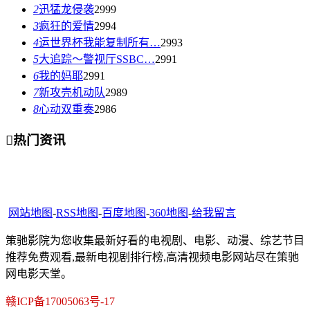
2
迅猛龙侵袭
2999
3
疯狂的爱情
2994
4
运世界杯我能复制所有…
2993
5
大追踪〜警视厅SSBC…
2991
6
我的妈耶
2991
7
新攻壳机动队
2989
8
心动双重奏
2986

热门资讯
网站地图
-
RSS地图
-
百度地图
-
360地图
-
给我留言
策驰影院为您收集最新好看的电视剧、电影、动漫、综艺节目
推荐免费观看,最新电视剧排行榜,高清视频电影网站尽在策驰
网电影天堂。
赣ICP备17005063号-17