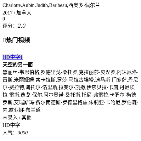
Charlotte,Aubin,Judith,Baribeau,西奥多·佩尔兰
2017 / 加拿大
0
2.0
评分：

热门视频
HD中字
1
天空的另一面
黛丽丝·韦恩伯格,罗德里戈·桑托罗,克拉丽莎·皮涅罗,阿达尼洛·
雷斯,米丽娅姆·索卡拉斯,罗莎·马拉古埃塔,迪马斯·门多萨,丹尼
尔·费拉特,海托尔·洛里斯,拉斐尔·凯撒,伊莎贝拉·卡唐,丹尼埃
拉·雷斯,迭戈·保尔,阿尔登诺·桑托斯,托尼·弗雷拉,卡罗尔·梅德
罗斯,艾瑞斯玛·费尔南德斯·罗德里格兹,朱莉亚·卡哈尼,罗伯森·
内,露亚娜·布兰道
未录入 / 其他
HD中字
人气：
3000