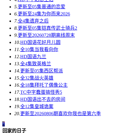
5.
更新至05集
普通的恋爱
6.
更新至24集
为你而来2026
7.
全4集
遗弃之后
8.
更新至05集
铠真传武士骑兵2
9.
更新至20260728期
离线周末
10.
HD国语
花好月儿圆
11.
全10集
当我看向你
12.
HD国语
九兰
13.
全4集
致英格兰
14.
更新至05集
西区帮派
15.
全32集
战火英雄
16.
全18集
拜托了偶像公主
17.
TC中字
蠢蛋搞怪秀5
18.
HD国语
出不去的房间
19.
全12集
皇城诡案
20.
更新至20260806期
喜欢你我也是第六季
0
回家的日子