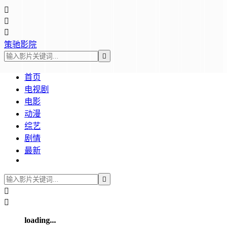



策驰影院

首页
电视剧
电影
动漫
综艺
剧情
最新



loading...