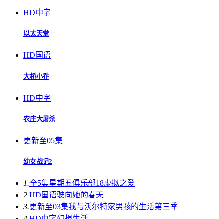
HD中字
以太天堂
HD国语
大桥小乔
HD中字
农庄大屠杀
更新至05集
幼女战记2
1.
全5集
星期五俱乐部18虚拟之爱
2.
HD国语
驶向她的春天​
3.
更新至03集
我与沃尔特家男孩的生活第三季
4.
HD中字
幻想生活