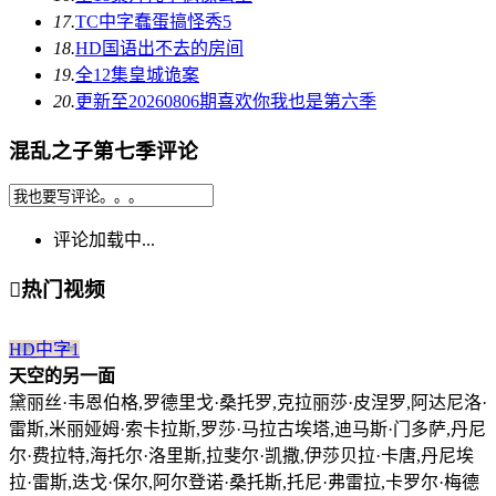
17.
TC中字
蠢蛋搞怪秀5
18.
HD国语
出不去的房间
19.
全12集
皇城诡案
20.
更新至20260806期
喜欢你我也是第六季
混乱之子第七季评论
评论加载中...

热门视频
HD中字
1
天空的另一面
黛丽丝·韦恩伯格,罗德里戈·桑托罗,克拉丽莎·皮涅罗,阿达尼洛·
雷斯,米丽娅姆·索卡拉斯,罗莎·马拉古埃塔,迪马斯·门多萨,丹尼
尔·费拉特,海托尔·洛里斯,拉斐尔·凯撒,伊莎贝拉·卡唐,丹尼埃
拉·雷斯,迭戈·保尔,阿尔登诺·桑托斯,托尼·弗雷拉,卡罗尔·梅德