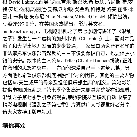
根,David,Labrava,西奥·罗西,吉米·斯密茨,希·庞德,肯尼斯·崔,雯
特·艾娃·佐莉,玛丽莲·曼森,沃尔顿·戈金斯,科特妮·洛芙,丽亚·米
雪儿,卡梅隆·安东尼,Niko,Nicotera,Michael,Ornstein倾情出演，
豆瓣评分7.0 分，在美国火热播出，影片英文名：
hunluanzhizidiqiji ，电视剧混乱之子第七季剧情讲述了《混乱
之子》发生在一个虚构的加州小镇（Charming）上，面对毒品
贩子和大型土地开发商的步步紧逼，一家黑白两道皆有名望的
非法摩托车俱乐部奋起反抗－－不仅要保护自己，也要保护小
镇的安宁。故事的主人公Jax Teller (Charlie Hunnam扮演) 正处
在激烈的思想冲突中，一方面他深爱自己手下这帮兄弟，另一
方面他也希望俱乐部彻底摆脱“非法”的阴影。其他的主要人物
包括Jax天生威严的母亲及担任俱乐部主席的继父。策驰影院
提供电视剧混乱之子第七季全集高清未删减完整版在线观看,
混乱之子第七季手机免费观看,策驰影院从互联网自动 收集了
精彩电视剧《混乱之子第七季》片源供广大影视爱好者分享，
请大家支持正版电视剧。
猜你喜欢