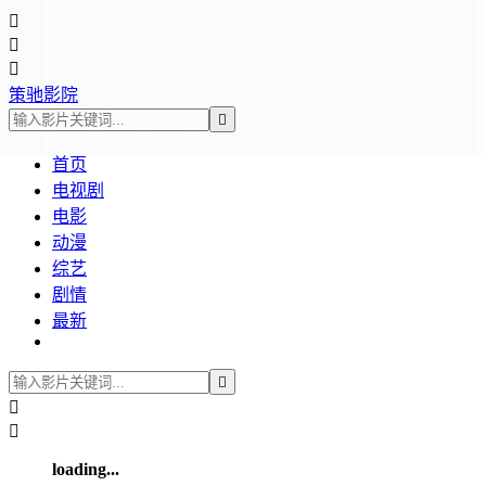



策驰影院

首页
电视剧
电影
动漫
综艺
剧情
最新



loading...