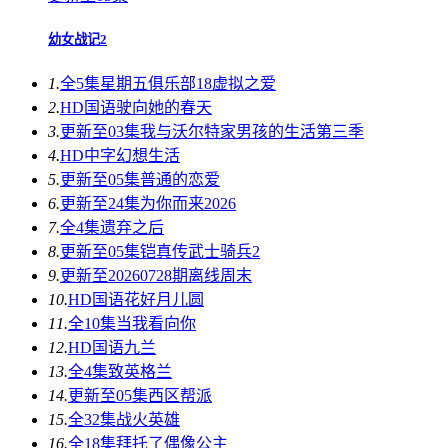
幼女战记2
1.
全5集
星期五俱乐部18虚拟之爱
2.
HD国语
驶向她的春天​
3.
更新至03集
我与沃尔特家男孩的生活第三季
4.
HD中字
幻想生活
5.
更新至05集
普通的恋爱
6.
更新至24集
为你而来2026
7.
全4集
遗弃之后
8.
更新至05集
铠真传武士骑兵2
9.
更新至20260728期
离线周末
10.
HD国语
花好月儿圆
11.
全10集
当我看向你
12.
HD国语
九兰
13.
全4集
致英格兰
14.
更新至05集
西区帮派
15.
全32集
战火英雄
16.
全18集
拜托了偶像公主