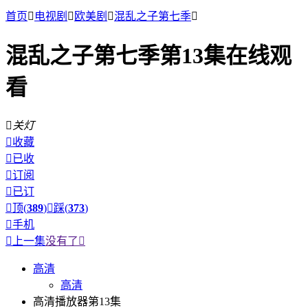
首页

电视剧

欧美剧

混乱之子第七季

混乱之子第七季第13集在线观
看

关灯

收藏

已收

订阅

已订

顶(
389
)

踩(
373
)

手机

上一集
没有了

高清
高清
高清播放器第13集