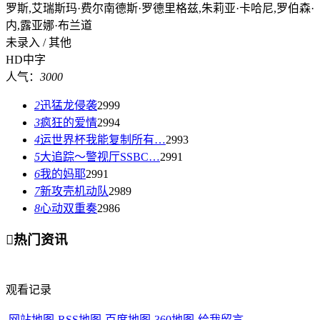
罗斯,艾瑞斯玛·费尔南德斯·罗德里格兹,朱莉亚·卡哈尼,罗伯森·
内,露亚娜·布兰道
未录入 / 其他
HD中字
人气：
3000
2
迅猛龙侵袭
2999
3
疯狂的爱情
2994
4
运世界杯我能复制所有…
2993
5
大追踪〜警视厅SSBC…
2991
6
我的妈耶
2991
7
新攻壳机动队
2989
8
心动双重奏
2986

热门资讯
观看记录
网站地图
-
RSS地图
-
百度地图
-
360地图
-
给我留言