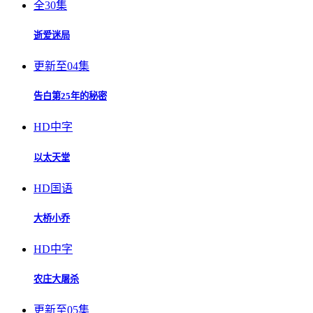
全30集
逝爱迷局
更新至04集
告白第25年的秘密
HD中字
以太天堂
HD国语
大桥小乔
HD中字
农庄大屠杀
更新至05集