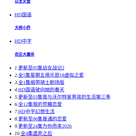
以太天堂
HD国语
大桥小乔
HD中字
农庄大屠杀
1.
更新至05集
幼女战记2
2.
全5集
星期五俱乐部18虚拟之爱
3.
全1集
缎带骑士剧场版
4.
HD国语
驶向她的春天​
5.
更新至03集
我与沃尔特家男孩的生活第三季
6.
全12集
我的荒糖恋爱
7.
HD中字
幻想生活
8.
更新至06集
普通的恋爱
9.
更新至24集
为你而来2026
10.
全4集
遗弃之后