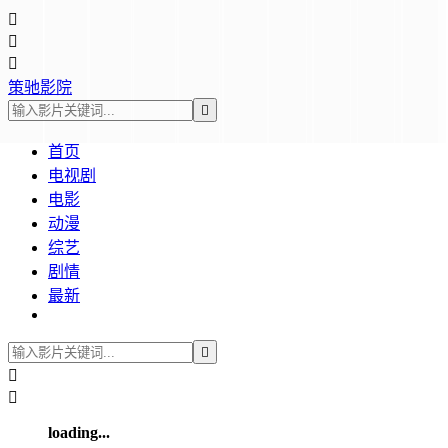



策驰影院

首页
电视剧
电影
动漫
综艺
剧情
最新



loading...