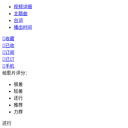
视频
详细
主题曲
台词
播出
时间

收藏

已收

订阅

已订

手机
给影片评分：
很差
较差
还行
推荐
力荐
还行