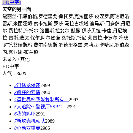
HD中字
1
天空的另一面
黛丽丝·韦恩伯格,罗德里戈·桑托罗,克拉丽莎·皮涅罗,阿达尼洛·
雷斯,米丽娅姆·索卡拉斯,罗莎·马拉古埃塔,迪马斯·门多萨,丹尼
尔·费拉特,海托尔·洛里斯,拉斐尔·凯撒,伊莎贝拉·卡唐,丹尼埃
拉·雷斯,迭戈·保尔,阿尔登诺·桑托斯,托尼·弗雷拉,卡罗尔·梅德
罗斯,艾瑞斯玛·费尔南德斯·罗德里格兹,朱莉亚·卡哈尼,罗伯森·
内,露亚娜·布兰道
未录入 / 其他
HD中字
人气：
3000
2
迅猛龙侵袭
2999
3
疯狂的爱情
2994
4
运世界杯我能复制所有…
2993
5
大追踪〜警视厅SSBC…
2991
6
我的妈耶
2991
7
新攻壳机动队
2989
8
心动双重奏
2986