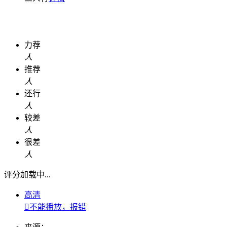
力荐
人
推荐
人
还行
人
较差
人
很差
人
评分加载中...
高清

不能播放，报错