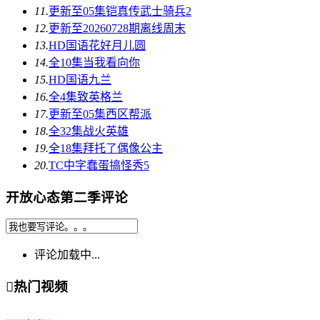
11.
更新至05集
铠真传武士骑兵2
12.
更新至20260728期
离线周末
13.
HD国语
花好月儿圆
14.
全10集
当我看向你
15.
HD国语
九兰
16.
全4集
致英格兰
17.
更新至05集
西区帮派
18.
全32集
战火英雄
19.
全18集
拜托了偶像公主
20.
TC中字
蠢蛋搞怪秀5
开放心态第二季评论
评论加载中...

热门视频