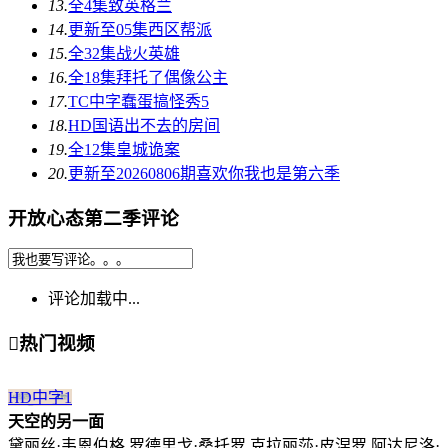
13.
全4集
致英格兰
14.
更新至05集
西区帮派
15.
全32集
战火英雄
16.
全18集
拜托了偶像公主
17.
TC中字
蠢蛋搞怪秀5
18.
HD国语
出不去的房间
19.
全12集
皇城诡案
20.
更新至20260806期
喜欢你我也是第六季
开放心态第二季评论
评论加载中...

热门视频
HD中字
1
天空的另一面
黛丽丝·韦恩伯格,罗德里戈·桑托罗,克拉丽莎·皮涅罗,阿达尼洛·