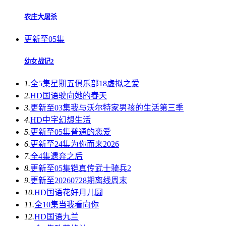
农庄大屠杀
更新至05集
幼女战记2
1.
全5集
星期五俱乐部18虚拟之爱
2.
HD国语
驶向她的春天​
3.
更新至03集
我与沃尔特家男孩的生活第三季
4.
HD中字
幻想生活
5.
更新至05集
普通的恋爱
6.
更新至24集
为你而来2026
7.
全4集
遗弃之后
8.
更新至05集
铠真传武士骑兵2
9.
更新至20260728期
离线周末
10.
HD国语
花好月儿圆
11.
全10集
当我看向你
12.
HD国语
九兰