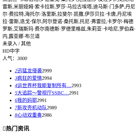
雷斯,米丽娅姆·索卡拉斯,罗莎·马拉古埃塔,迪马斯·门多萨,丹尼
尔·费拉特,海托尔·洛里斯,拉斐尔·凯撒,伊莎贝拉·卡唐,丹尼埃
拉·雷斯,迭戈·保尔,阿尔登诺·桑托斯,托尼·弗雷拉,卡罗尔·梅德
罗斯,艾瑞斯玛·费尔南德斯·罗德里格兹,朱莉亚·卡哈尼,罗伯森·
内,露亚娜·布兰道
未录入 / 其他
HD中字
人气：
3000
2
迅猛龙侵袭
2999
3
疯狂的爱情
2994
4
运世界杯我能复制所有…
2993
5
大追踪〜警视厅SSBC…
2991
6
我的妈耶
2991
7
新攻壳机动队
2989
8
心动双重奏
2986

热门资讯