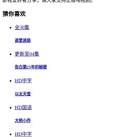
影视爱好者分享，请大家支持正版电视剧。
猜你喜欢
全30集
逝爱迷局
更新至04集
告白第25年的秘密
HD中字
以太天堂
HD国语
大桥小乔
HD中字