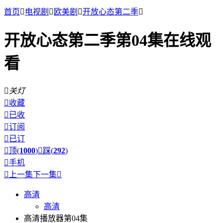
首页

电视剧

欧美剧

开放心态第二季

开放心态第二季第04集在线观
看

关灯

收藏

已收

订阅

已订

顶(
1000
)

踩(
292
)

手机

上一集
下一集

高清
高清
高清播放器第04集