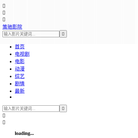



策驰影院

首页
电视剧
电影
动漫
综艺
剧情
最新



loading...