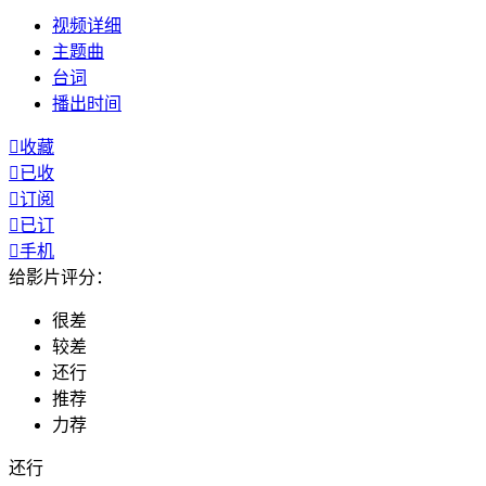
视频
详细
主题曲
台词
播出
时间

收藏

已收

订阅

已订

手机
给影片评分：
很差
较差
还行
推荐
力荐
还行