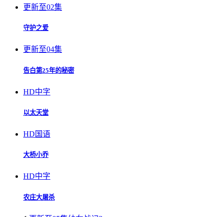
更新至02集
守护之爱
更新至04集
告白第25年的秘密
HD中字
以太天堂
HD国语
大桥小乔
HD中字
农庄大屠杀