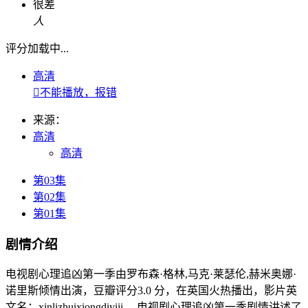
很差
人
评分加载中...
高清

不能播放，报错
来源：
高清
高清
第03集
第02集
第01集
剧情介绍
电视剧心理追凶第一季由罗布森·格林,马克·莱瑟伦,赫米奥娜·
诺里斯倾情出演，豆瓣评分3.0 分，在英国火热播出，影片英
文名：xinlizhuixiongdiyiji ，电视剧心理追凶第一季剧情讲述了