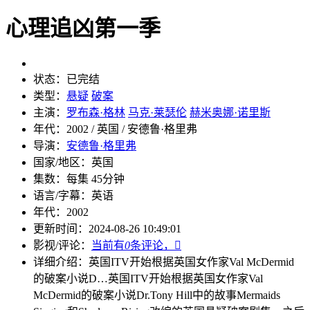
心理追凶第一季
状态：
已完结
类型：
悬疑
破案
主演：
罗布森·格林
马克·莱瑟伦
赫米奥娜·诺里斯
年代：
2002 / 英国 / 安德鲁·格里弗
导演：
安德鲁·格里弗
国家/地区：
英国
集数：
每集 45分钟
语言/字幕：
英语
年代：
2002
更新时间：
2024-08-26 10:49:01
影视/评论：
当前有
0
条评论，

详细介绍：
英国ITV开始根据英国女作家Val McDermid
的破案小说D…
英国ITV开始根据英国女作家Val
McDermid的破案小说Dr.Tony Hill中的故事Mermaids