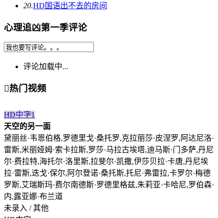
20.
HD国语
出不去的房间
心理追凶第一季评论
评论加载中...

热门视频
HD中字
1
天空的另一面
黛丽丝·韦恩伯格,罗德里戈·桑托罗,克拉丽莎·皮涅罗,阿达尼洛·
雷斯,米丽娅姆·索卡拉斯,罗莎·马拉古埃塔,迪马斯·门多萨,丹尼
尔·费拉特,海托尔·洛里斯,拉斐尔·凯撒,伊莎贝拉·卡唐,丹尼埃
拉·雷斯,迭戈·保尔,阿尔登诺·桑托斯,托尼·弗雷拉,卡罗尔·梅德
罗斯,艾瑞斯玛·费尔南德斯·罗德里格兹,朱莉亚·卡哈尼,罗伯森·
内,露亚娜·布兰道
未录入 / 其他