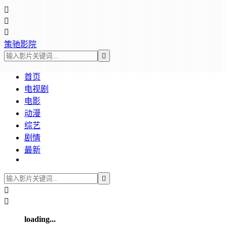



策驰影院

首页
电视剧
电影
动漫
综艺
剧情
最新



loading...