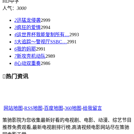
HD中字
人气：
3000
2
迅猛龙侵袭
2999
3
疯狂的爱情
2994
4
运世界杯我能复制所有…
2993
5
大追踪〜警视厅SSBC…
2991
6
我的妈耶
2991
7
新攻壳机动队
2989
8
心动双重奏
2986

热门资讯
网站地图
-
RSS地图
-
百度地图
-
360地图
-
给我留言
策驰影院为您收集最新好看的电视剧、电影、动漫、综艺节目
推荐免费观看,最新电视剧排行榜,高清视频电影网站尽在策驰