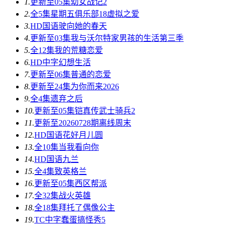
1.
更新至05集
幼女战记2
2.
全5集
星期五俱乐部18虚拟之爱
3.
HD国语
驶向她的春天​
4.
更新至03集
我与沃尔特家男孩的生活第三季
5.
全12集
我的荒糖恋爱
6.
HD中字
幻想生活
7.
更新至06集
普通的恋爱
8.
更新至24集
为你而来2026
9.
全4集
遗弃之后
10.
更新至05集
铠真传武士骑兵2
11.
更新至20260728期
离线周末
12.
HD国语
花好月儿圆
13.
全10集
当我看向你
14.
HD国语
九兰
15.
全4集
致英格兰
16.
更新至05集
西区帮派
17.
全32集
战火英雄
18.
全18集
拜托了偶像公主
19.
TC中字
蠢蛋搞怪秀5