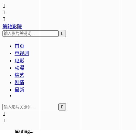



策驰影院

首页
电视剧
电影
动漫
综艺
剧情
最新



loading...