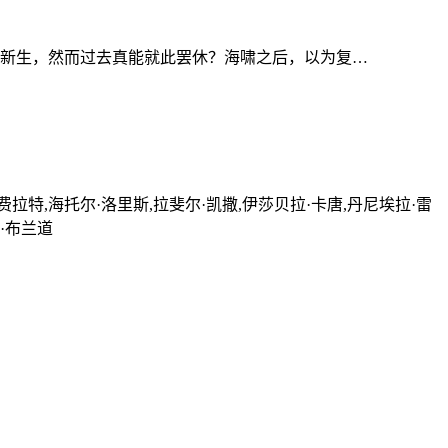
新生，然而过去真能就此罢休？海啸之后，以为复…
费拉特,海托尔·洛里斯,拉斐尔·凯撒,伊莎贝拉·卡唐,丹尼埃拉·雷
·布兰道