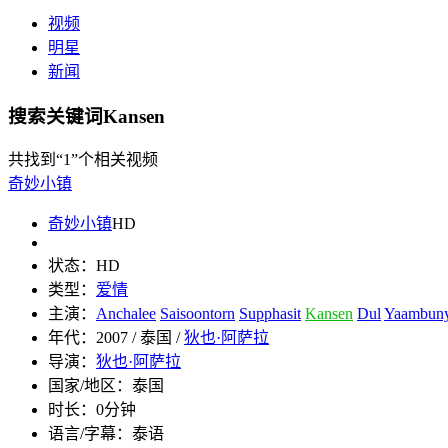
视频
明星
新闻
搜索关键词Kansen
共找到
“1”
个相关视频
奇妙小镇
奇妙小镇
HD
状态：
HD
类型：
爱情
主演：
Anchalee
Saisoontorn
Supphasit
Kansen
Dul
Yaambuny
年代：
2007 / 泰国 /
狄也·阿萨拉
导演：
狄也·阿萨拉
国家/地区：
泰国
时长：
0分钟
语言/字幕：
泰语