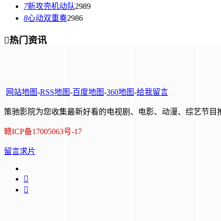
7
新攻壳机动队
2989
8
心动双重奏
2986

热门资讯
网站地图
-
RSS地图
-
百度地图
-
360地图
-
给我留言
策驰影院为您收集最新好看的电视剧、电影、动漫、综艺节目推
赣ICP备17005063号-17
留言求片

