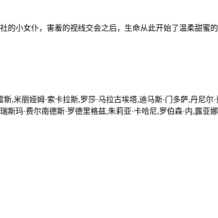
社的小女仆，害羞的视线交会之后，生命从此开始了温柔甜蜜的
斯,米丽娅姆·索卡拉斯,罗莎·马拉古埃塔,迪马斯·门多萨,丹尼尔·
艾瑞斯玛·费尔南德斯·罗德里格兹,朱莉亚·卡哈尼,罗伯森·内,露亚娜