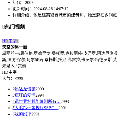
年代：
2007
更新时间：
2024-08-26 14:07:12
详细介绍：
他是逃离繁嚣城市的建筑师，她是躲在乡间旅

热门视频
HD中字
1
天空的另一面
黛丽丝·韦恩伯格,罗德里戈·桑托罗,克拉丽莎·皮涅罗,阿达尼洛·雷
斯,迭戈·保尔,阿尔登诺·桑托斯,托尼·弗雷拉,卡罗尔·梅德罗斯,
未录入 / 其他
HD中字
人气：
3000
2
迅猛龙侵袭
2999
3
疯狂的爱情
2994
4
运世界杯我能复制所有…
2993
5
大追踪〜警视厅SSBC…
2991
6
我的妈耶
2991