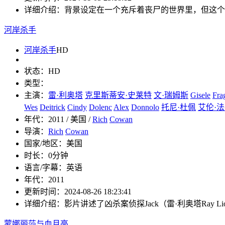
详细介绍：
背景设定在一个充斥着丧尸的世界里，但这个
河岸杀手
河岸杀手
HD
状态：
HD
类型：
主演：
雷·利奥塔
克里斯蒂安·史莱特
文·瑞姆斯
Gisele
Fra
Wes
Deitrick
Cindy
Dolenc
Alex
Donnolo
托尼·杜佩
艾伦·
年代：
2011 / 美国 /
Rich
Cowan
导演：
Rich
Cowan
国家/地区：
美国
时长：
0分钟
语言/字幕：
英语
年代：
2011
更新时间：
2024-08-26 18:23:41
详细介绍：
影片讲述了凶杀案侦探Jack（雷·利奥塔Ray
蒙娜丽莎与血月亮