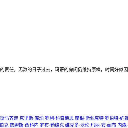
的责任。无数的日子过去，玛蒂的房间仍维持原样，时间好似因
达斯马齐连
克里斯·库珀
罗利·科奇瑞恩
摩根·斯佩克特
罗伯特·约
·伯克
詹姆斯·西科内
罗布·勒维克
维克多·沃伦
玛丽·安·绍布
内森