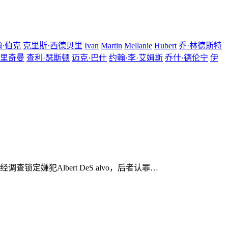
翰·伯克
克里斯·西德贝里
Ivan
Martin
Mellanie
Hubert
乔·林德斯特
·里奇曼
查利·瑟斯顿
迈克·巴什
约翰·李·艾姆斯
乔什·德伦宁
伊
定嫌犯Albert DeS alvo，后者认罪…