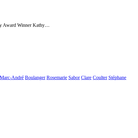
Emmy Award Winner Kathy…
Marc-André
Boulanger
Rosemarie
Sabor
Clare
Coulter
Stéphane