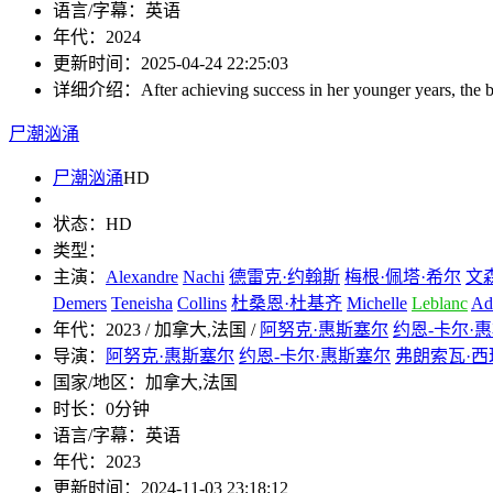
语言/字幕：
英语
年代：
2024
更新时间：
2025-04-24 22:25:03
详细介绍：
After achieving success in her younger years, t
尸潮汹涌
尸潮汹涌
HD
状态：
HD
类型：
主演：
Alexandre
Nachi
德雷克·约翰斯
梅根·佩塔·希尔
文
Demers
Teneisha
Collins
杜桑恩·杜基齐
Michelle
Leblanc
Ad
年代：
2023 / 加拿大,法国 /
阿努克·惠斯塞尔
约恩-卡尔·
导演：
阿努克·惠斯塞尔
约恩-卡尔·惠斯塞尔
弗朗索瓦·西
国家/地区：
加拿大,法国
时长：
0分钟
语言/字幕：
英语
年代：
2023
更新时间：
2024-11-03 23:18:12