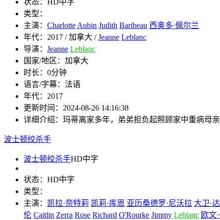
状态：
HD中字
类型：
主演：
Charlotte
Aubin
Judith
Baribeau
西奥多·佩尔兰
年代：
2017 / 加拿大 /
Jeanne
Leblanc
导演：
Jeanne
Leblanc
国家/地区：
加拿大
时长：
0分钟
语言/字幕：
法语
年代：
2017
更新时间：
2024-08-26 14:16:38
详细介绍：
玛蒂离家多年，弟弟担负起照顾家中重病母亲
波士顿绞杀手
波士顿绞杀手
HD中字
状态：
HD中字
类型：
主演：
凯拉·奈特莉
凯莉·库恩
亚历桑德罗·尼沃拉
大卫·
伦
Caitlin
Zerra
Rose
Richard
O'Rourke
Jimmy
Leblanc
欧文