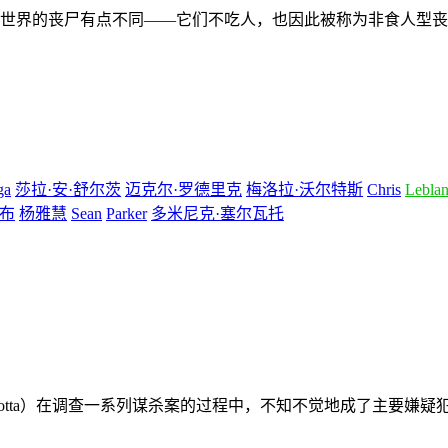
世界的丧尸有点不同——它们不吃人，也因此被称为非食人型丧
ga
莎拉·安·舒尔茨
迈克尔·罗德里克
梅洛拉·沃尔特斯
Chris
Lebla
法布
杨雅慧
Sean
Parker
多米尼克·塞尔瓦托
 Liotta）在调查一系列谋杀案的过程中，不知不觉地成了主要嫌疑犯