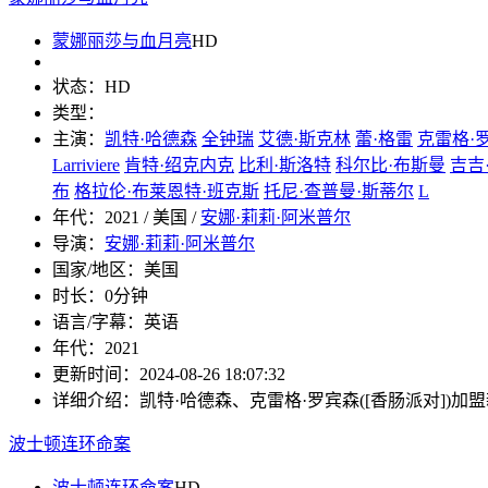
蒙娜丽莎与血月亮
HD
状态：
HD
类型：
主演：
凯特·哈德森
全钟瑞
艾德·斯克林
蕾·格雷
克雷格·
Larriviere
肯特·绍克内克
比利·斯洛特
科尔比·布斯曼
吉吉
布
格拉伦·布莱恩特·班克斯
托尼·查普曼·斯蒂尔
L
年代：
2021 / 美国 /
安娜·莉莉·阿米普尔
导演：
安娜·莉莉·阿米普尔
国家/地区：
美国
时长：
0分钟
语言/字幕：
英语
年代：
2021
更新时间：
2024-08-26 18:07:32
详细介绍：
凯特·哈德森、克雷格·罗宾森([香肠派对])加盟
波士顿连环命案
波士顿连环命案
HD