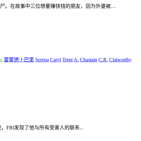
尸。在故事中三位想要赚快钱的朋友，因为外婆被…
nc
雷蒙德·J·巴里
Serena
Caryl
Trent
A.
Chastain
C.R.
Clatworthy
，FBI发现了他与所有受害人的联系...