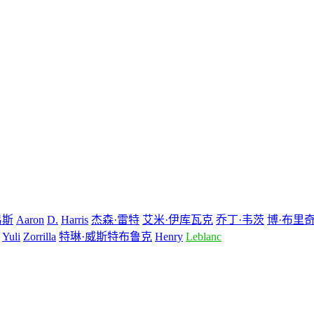
易斯
Aaron
D.
Harris
杰森·雷特
艾米·伊库瓦克
乔丁·韦茨
博·布里
Yuli
Zorrilla
特琳·威斯特布鲁克
Henry
Leblanc