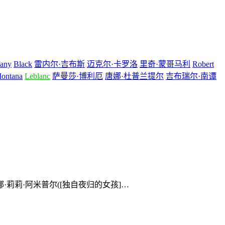
fany
Black
雷内尔·吉布斯
迈克尔·卡罗洛
里奇·蒙哥马利
Robert
ontana
Leblanc
萨曼莎·博利厄
唐娜·杜普兰提尔
吉布瑞尔·南谭
安娜·莉莉·阿米普尔([独自夜归的女孩]…