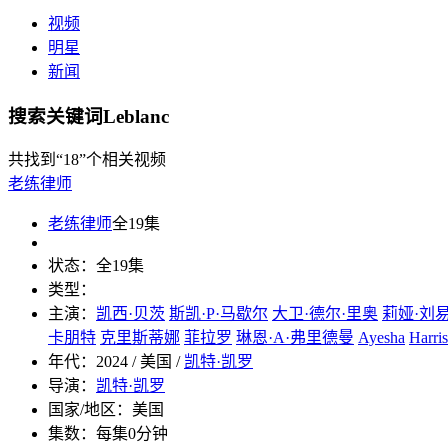
视频
明星
新闻
搜索关键词Leblanc
共找到
“18”
个相关视频
老练律师
老练律师
全19集
状态：
全19集
类型：
主演：
凯西·贝茨
斯凯·P·马歇尔
大卫·德尔·里奥
莉娅·刘
卡朋特
克里斯蒂娜
菲拉罗
琳恩·A·弗里德曼
Ayesha
Harris
年代：
2024 / 美国 /
凯特·凯罗
导演：
凯特·凯罗
国家/地区：
美国
集数：
每集0分钟