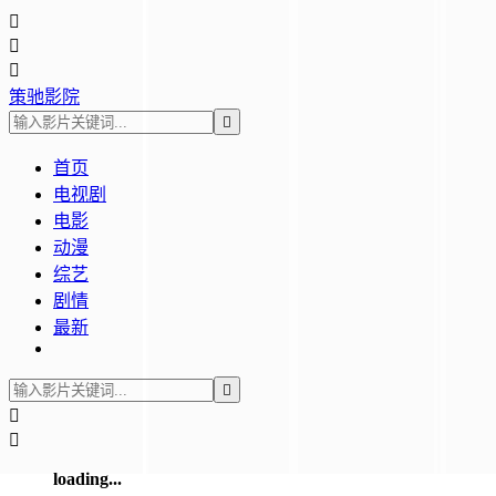



策驰影院

首页
电视剧
电影
动漫
综艺
剧情
最新



loading...