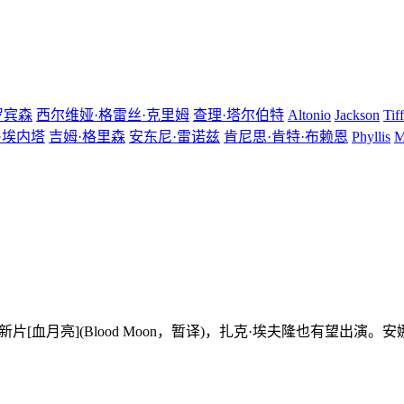
罗宾森
西尔维娅·格雷丝·克里姆
查理·塔尔伯特
Altonio
Jackson
Tif
·埃内塔
吉姆·格里森
安东尼·雷诺兹
肯尼思·肯特·布赖恩
Phyllis
M
新片[血月亮](Blood Moon，暂译)，扎克·埃夫隆也有望出演。