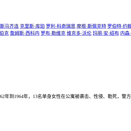
达斯马齐连
克里斯·库珀
罗利·科奇瑞恩
摩根·斯佩克特
罗伯特·约
·伯克
詹姆斯·西科内
罗布·勒维克
维克多·沃伦
玛丽·安·绍布
内森
到1964年，13名单身女性在公寓被袭击、性侵、勒死，警方经调查锁