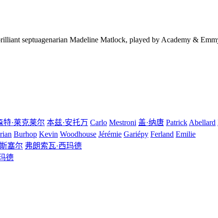
he brilliant septuagenarian Madeline Matlock, played by Academy & 
森特·莱克莱尔
本兹·安托万
Carlo
Mestroni
盖·纳唐
Patrick
Abellard
rian
Burhop
Kevin
Woodhouse
Jérémie
Gariépy
Ferland
Emilie
惠斯塞尔
弗朗索瓦·西玛德
玛德