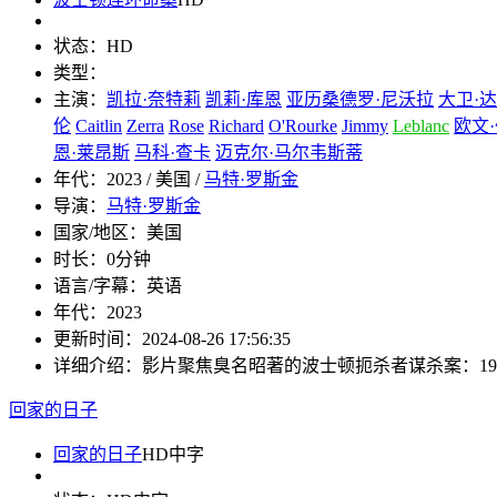
状态：
HD
类型：
主演：
凯拉·奈特莉
凯莉·库恩
亚历桑德罗·尼沃拉
大卫·
伦
Caitlin
Zerra
Rose
Richard
O'Rourke
Jimmy
Leblanc
欧文
恩·莱昂斯
马科·查卡
迈克尔·马尔韦斯蒂
年代：
2023 / 美国 /
马特·罗斯金
导演：
马特·罗斯金
国家/地区：
美国
时长：
0分钟
语言/字幕：
英语
年代：
2023
更新时间：
2024-08-26 17:56:35
详细介绍：
影片聚焦臭名昭著的波士顿扼杀者谋杀案：1962年
回家的日子
回家的日子
HD中字