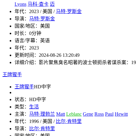
Lyons
马科·查卡
迈
年代：
2023 / 美国 /
马特·罗斯金
导演：
马特·罗斯金
国家/地区：
美国
时长：
0分钟
语言/字幕：
英语
年代：
2023
更新时间：
2024-08-26 13:20:49
详细介绍：
影片聚焦臭名昭著的波士顿扼杀者谋杀案：1962年
王牌猩手
王牌猩手
HD中字
状态：
HD中字
类型：
生活
主演：
马特·理勃兰
Matt
Leblanc
Gene
Ross
Paul
Hewitt
年代：
1996 / 美国 /
比尔·肯特里
导演：
比尔·肯特里
国家/地区：
美国