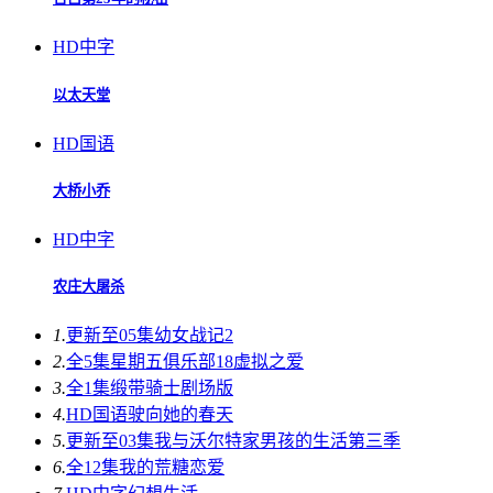
HD中字
以太天堂
HD国语
大桥小乔
HD中字
农庄大屠杀
1.
更新至05集
幼女战记2
2.
全5集
星期五俱乐部18虚拟之爱
3.
全1集
缎带骑士剧场版
4.
HD国语
驶向她的春天​
5.
更新至03集
我与沃尔特家男孩的生活第三季
6.
全12集
我的荒糖恋爱