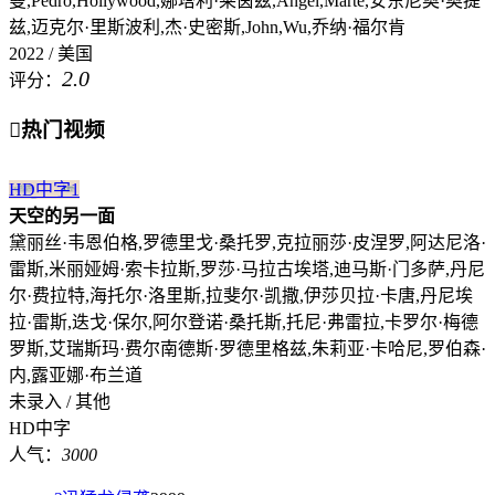
曼,Pedro,Hollywood,娜塔利·莱茵兹,Angel,Marte,安东尼奥·奥提
兹,迈克尔·里斯波利,杰·史密斯,John,Wu,乔纳·福尔肯
2022 / 美国
2.0
评分：

热门视频
HD中字
1
天空的另一面
黛丽丝·韦恩伯格,罗德里戈·桑托罗,克拉丽莎·皮涅罗,阿达尼洛·
雷斯,米丽娅姆·索卡拉斯,罗莎·马拉古埃塔,迪马斯·门多萨,丹尼
尔·费拉特,海托尔·洛里斯,拉斐尔·凯撒,伊莎贝拉·卡唐,丹尼埃
拉·雷斯,迭戈·保尔,阿尔登诺·桑托斯,托尼·弗雷拉,卡罗尔·梅德
罗斯,艾瑞斯玛·费尔南德斯·罗德里格兹,朱莉亚·卡哈尼,罗伯森·
内,露亚娜·布兰道
未录入 / 其他
HD中字
人气：
3000