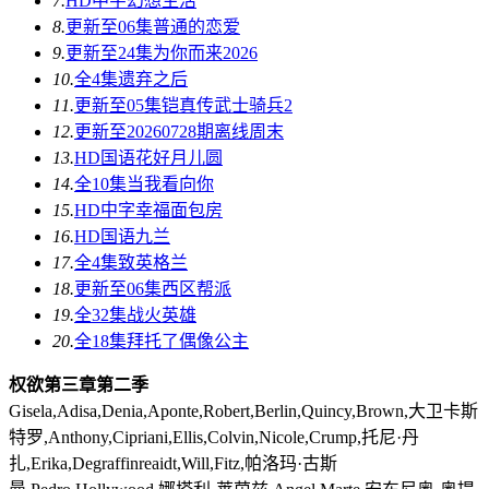
7.
HD中字
幻想生活
8.
更新至06集
普通的恋爱
9.
更新至24集
为你而来2026
10.
全4集
遗弃之后
11.
更新至05集
铠真传武士骑兵2
12.
更新至20260728期
离线周末
13.
HD国语
花好月儿圆
14.
全10集
当我看向你
15.
HD中字
幸福面包房
16.
HD国语
九兰
17.
全4集
致英格兰
18.
更新至06集
西区帮派
19.
全32集
战火英雄
20.
全18集
拜托了偶像公主
权欲第三章第二季
Gisela,Adisa,Denia,Aponte,Robert,Berlin,Quincy,Brown,大卫卡斯
特罗,Anthony,Cipriani,Ellis,Colvin,Nicole,Crump,托尼·丹
扎,Erika,Degraffinreaidt,Will,Fitz,帕洛玛·古斯