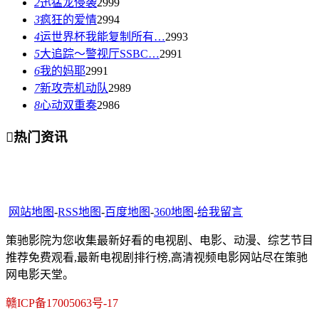
2
迅猛龙侵袭
2999
3
疯狂的爱情
2994
4
运世界杯我能复制所有…
2993
5
大追踪〜警视厅SSBC…
2991
6
我的妈耶
2991
7
新攻壳机动队
2989
8
心动双重奏
2986

热门资讯
网站地图
-
RSS地图
-
百度地图
-
360地图
-
给我留言
策驰影院为您收集最新好看的电视剧、电影、动漫、综艺节目
推荐免费观看,最新电视剧排行榜,高清视频电影网站尽在策驰
网电影天堂。
赣ICP备17005063号-17