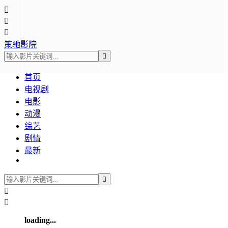



策驰影院

首页
电视剧
电影
动漫
综艺
剧情
最新



loading...