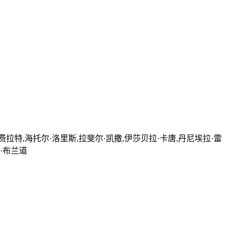
费拉特,海托尔·洛里斯,拉斐尔·凯撒,伊莎贝拉·卡唐,丹尼埃拉·雷
·布兰道