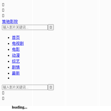



策驰影院

首页
电视剧
电影
动漫
综艺
剧情
最新



loading...