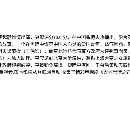
出演，豆瓣评分10.0 分，在中国香港火热播出，影片英文名：dadien
的故事，一个在黑暗中燃亮中国人心灵的爱国青年，荡气回肠，
姐夫梁节操（王伟饰），而亨此行乃代表南方政府为谈判事而来
饰）为私人助理。亨应邀到北京大学演讲，邂逅上海大亨之女施
北政府谈判破裂，亨被勒令离境，却暗中潜回，于幕后策动五四
费观看,策驰影院从互联网自动 收集了精彩电视剧《大地恩情之