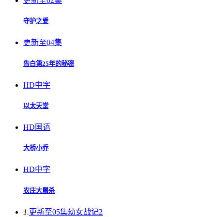
更新至02集
守护之爱
更新至04集
告白第25年的秘密
HD中字
以太天堂
HD国语
大桥小乔
HD中字
农庄大屠杀
1.
更新至05集
幼女战记2