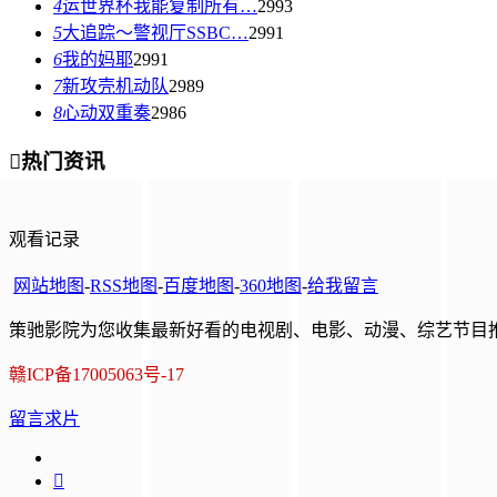
4
运世界杯我能复制所有…
2993
5
大追踪〜警视厅SSBC…
2991
6
我的妈耶
2991
7
新攻壳机动队
2989
8
心动双重奏
2986

热门资讯
观看记录
网站地图
-
RSS地图
-
百度地图
-
360地图
-
给我留言
策驰影院为您收集最新好看的电视剧、电影、动漫、综艺节目推
赣ICP备17005063号-17
留言求片
