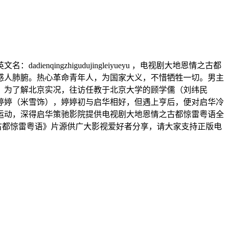
qingzhigudujingleiyueyu ，电视剧大地恩情之古都
感人肺腑。热心革命青年人，为国家大义，不惜牺牲一切。男主
，为了解北京实况，往访任教于北京大学的顾学儒（刘纬民
婷婷（米雪饰），婷婷初与启华相好，但遇上亨后，便对启华冷
运动，深得启华策驰影院提供电视剧大地恩情之古都惊雷粤语全
古都惊雷粤语》片源供广大影视爱好者分享，请大家支持正版电