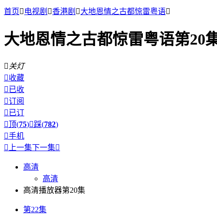
首页

电视剧

香港剧

大地恩情之古都惊雷粤语

大地恩情之古都惊雷粤语第20

关灯

收藏

已收

订阅

已订

顶(
75
)

踩(
782
)

手机

上一集
下一集

高清
高清
高清播放器第20集
第22集