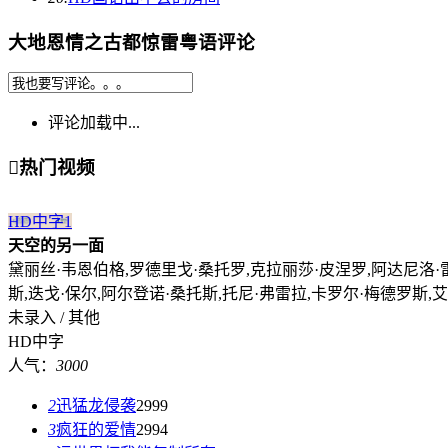
大地恩情之古都惊雷粤语评论
评论加载中...

热门视频
HD中字
1
天空的另一面
黛丽丝·韦恩伯格,罗德里戈·桑托罗,克拉丽莎·皮涅罗,阿达尼洛·雷
斯,迭戈·保尔,阿尔登诺·桑托斯,托尼·弗雷拉,卡罗尔·梅德罗斯,
未录入 / 其他
HD中字
人气：
3000
2
迅猛龙侵袭
2999
3
疯狂的爱情
2994