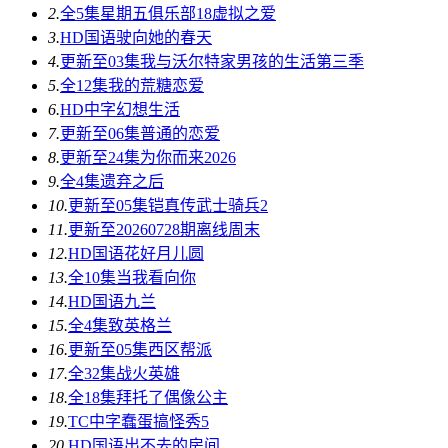
2.
全5集
星期五俱乐部18虚拟之爱
3.
HD国语
驶向她的春天​
4.
更新至03集
我与沃尔特家男孩的生活第三季
5.
全12集
我的荒糖恋爱
6.
HD中字
幻想生活
7.
更新至06集
普通的恋爱
8.
更新至24集
为你而来2026
9.
全4集
遗弃之后
10.
更新至05集
铠真传武士骑兵2
11.
更新至20260728期
离线周末
12.
HD国语
花好月儿圆
13.
全10集
当我看向你
14.
HD国语
九兰
15.
全4集
致英格兰
16.
更新至05集
西区帮派
17.
全32集
战火英雄
18.
全18集
拜托了偶像公主
19.
TC中字
蠢蛋搞怪秀5
20.
HD国语
出不去的房间