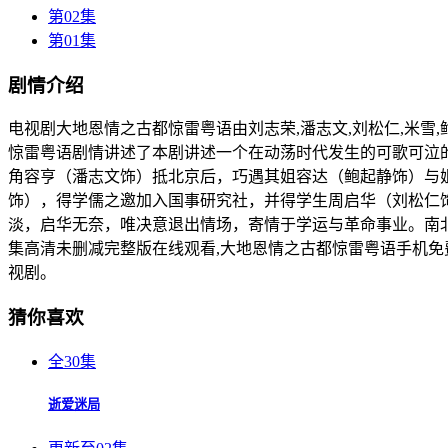
第02集
第01集
剧情介绍
电视剧大地恩情之古都惊雷粤语由刘志荣,潘志文,刘松仁,米雪,鲍起静倾情
惊雷粤语剧情讲述了本剧讲述一个在动荡时代发生的可歌可泣
角容亨（潘志文饰）抵北京后，巧遇其姐容达（鲍起静饰）与
饰），得学儒之邀加入国事研究社，并得学生周启华（刘松仁
淡，启华无奈，唯决意退出情场，寄情于学运与革命事业。南
集高清未删减完整版在线观看,大地恩情之古都惊雷粤语手机免
视剧。
猜你喜欢
全30集
逝爱迷局