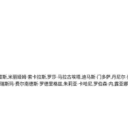
斯,米丽娅姆·索卡拉斯,罗莎·马拉古埃塔,迪马斯·门多萨,丹尼尔·
艾瑞斯玛·费尔南德斯·罗德里格兹,朱莉亚·卡哈尼,罗伯森·内,露亚娜