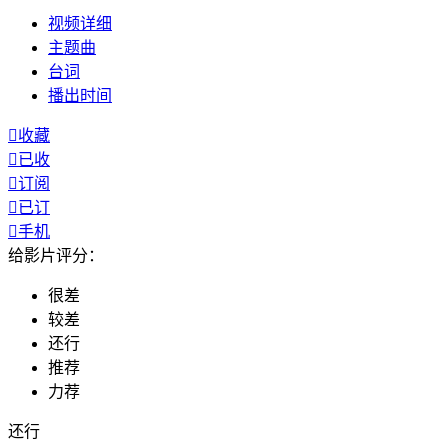
视频
详细
主题曲
台词
播出
时间

收藏

已收

订阅

已订

手机
给影片评分：
很差
较差
还行
推荐
力荐
还行