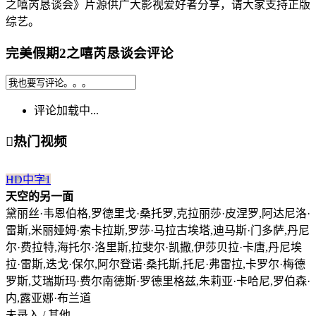
之嘻芮恳谈会》片源供广大影视爱好者分享，请大家支持正版
综艺。
完美假期2之嘻芮恳谈会评论
评论加载中...

热门视频
HD中字
1
天空的另一面
黛丽丝·韦恩伯格,罗德里戈·桑托罗,克拉丽莎·皮涅罗,阿达尼洛·
雷斯,米丽娅姆·索卡拉斯,罗莎·马拉古埃塔,迪马斯·门多萨,丹尼
尔·费拉特,海托尔·洛里斯,拉斐尔·凯撒,伊莎贝拉·卡唐,丹尼埃
拉·雷斯,迭戈·保尔,阿尔登诺·桑托斯,托尼·弗雷拉,卡罗尔·梅德
罗斯,艾瑞斯玛·费尔南德斯·罗德里格兹,朱莉亚·卡哈尼,罗伯森·
内,露亚娜·布兰道
未录入 / 其他