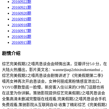
20160922期
20160921期
20160920期
20160919期
20160918期
20160917期
20160916期
20160915期
剧情介绍
综艺完美假期2之嘻芮恳谈会由倾情出演，豆瓣评分5.0 分，在
大陆火热播出，影片英文名：wanmeijiaqi2zhixiruikentanhui ，
综艺完美假期2之嘻芮恳谈会剧情讲述了《完美假期第二季》
嘻芮女神再次开启恳谈会，女神何丽成黑粉情感宣泄出口，
YOYO票数垫底一脸懵，新房客入住以来的CP热门话题也将
在这里为你详解。策驰影院提供综艺完美假期2之嘻芮恳谈会
全集高清未删减完整版在线观看,完美假期2之嘻芮恳谈会手机
免费观看,策驰影院从互联网自动 收集了精彩综艺《完美假期2