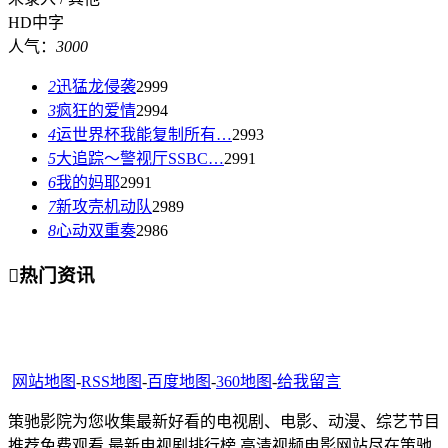
HD中字
人气：
3000
2
迅猛龙侵袭
2999
3
疯狂的爱情
2994
4
运世界杯我能复制所有…
2993
5
大追踪〜警视厅SSBC…
2991
6
我的妈耶
2991
7
新攻壳机动队
2989
8
心动双重奏
2986

热门资讯
网站地图
-
RSS地图
-
百度地图
-
360地图
-
给我留言
策驰影院为您收集最新好看的电视剧、电影、动漫、综艺节目
推荐免费观看,最新电视剧排行榜,高清视频电影网站尽在策驰