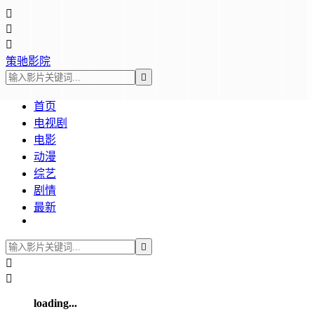



策驰影院

首页
电视剧
电影
动漫
综艺
剧情
最新



loading...