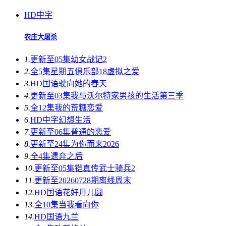
HD中字
农庄大屠杀
1.
更新至05集
幼女战记2
2.
全5集
星期五俱乐部18虚拟之爱
3.
HD国语
驶向她的春天​
4.
更新至03集
我与沃尔特家男孩的生活第三季
5.
全12集
我的荒糖恋爱
6.
HD中字
幻想生活
7.
更新至06集
普通的恋爱
8.
更新至24集
为你而来2026
9.
全4集
遗弃之后
10.
更新至05集
铠真传武士骑兵2
11.
更新至20260728期
离线周末
12.
HD国语
花好月儿圆
13.
全10集
当我看向你
14.
HD国语
九兰