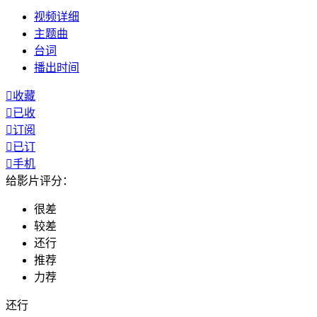
视频
详细
主题曲
台词
播出
时间

收藏

已收

订阅

已订

手机
给影片评分：
很差
较差
还行
推荐
力荐
还行