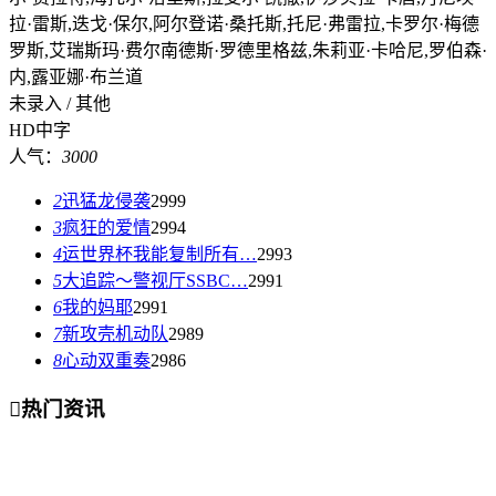
拉·雷斯,迭戈·保尔,阿尔登诺·桑托斯,托尼·弗雷拉,卡罗尔·梅德
罗斯,艾瑞斯玛·费尔南德斯·罗德里格兹,朱莉亚·卡哈尼,罗伯森·
内,露亚娜·布兰道
未录入 / 其他
HD中字
人气：
3000
2
迅猛龙侵袭
2999
3
疯狂的爱情
2994
4
运世界杯我能复制所有…
2993
5
大追踪〜警视厅SSBC…
2991
6
我的妈耶
2991
7
新攻壳机动队
2989
8
心动双重奏
2986

热门资讯