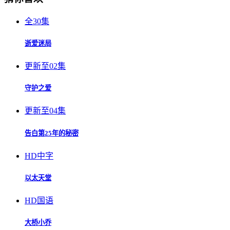
全30集
逝爱迷局
更新至02集
守护之爱
更新至04集
告白第25年的秘密
HD中字
以太天堂
HD国语
大桥小乔