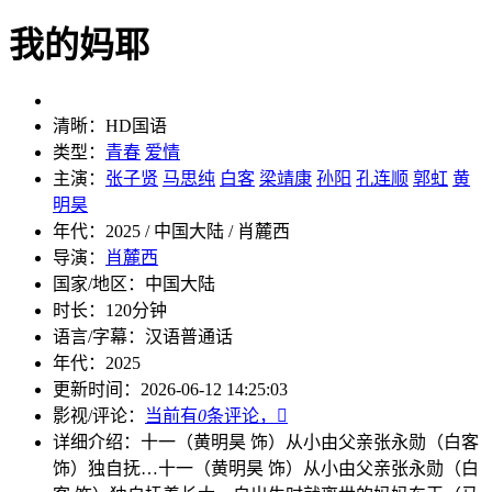
我的妈耶
清晰：
HD国语
类型：
青春
爱情
主演：
张子贤
马思纯
白客
梁靖康
孙阳
孔连顺
郭虹
黄
明昊
年代：
2025 / 中国大陆 / 肖麓西
导演：
肖麓西
国家/地区：
中国大陆
时长：
120分钟
语言/字幕：
汉语普通话
年代：
2025
更新时间：
2026-06-12 14:25:03
影视/评论：
当前有
0
条评论，

详细介绍：
十一（黄明昊 饰）从小由父亲张永勋（白客
饰）独自抚…
十一（黄明昊 饰）从小由父亲张永勋（白