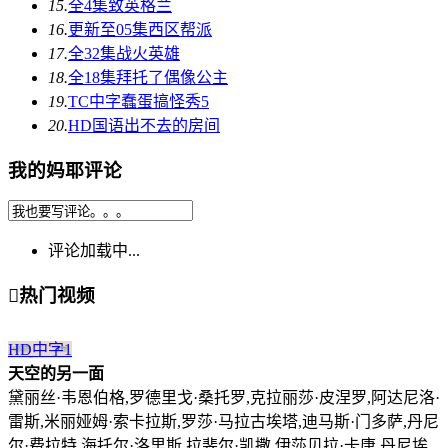
15.
全4集
致英格兰
16.
更新至05集
西区帮派
17.
全32集
战火英雄
18.
全18集
拜托了偶像公主
19.
TC中字
蠢蛋搞怪秀5
20.
HD国语
出不去的房间
我的妈耶评论
评论加载中...

热门视频
HD中字
1
天空的另一面
黛丽丝·韦恩伯格,罗德里戈·桑托罗,克拉丽莎·皮涅罗,阿达尼洛·
雷斯,米丽娅姆·索卡拉斯,罗莎·马拉古埃塔,迪马斯·门多萨,丹尼
尔·费拉特,海托尔·洛里斯,拉斐尔·凯撒,伊莎贝拉·卡唐,丹尼埃