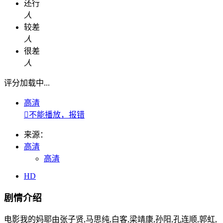
还行
人
较差
人
很差
人
评分加载中...
高清

不能播放，报错
来源：
高清
高清
HD
剧情介绍
电影我的妈耶由张子贤,马思纯,白客,梁靖康,孙阳,孔连顺,郭虹,