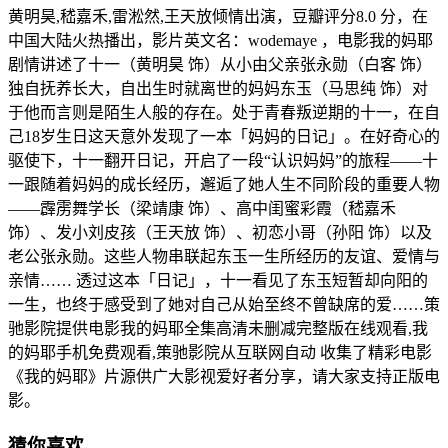
黄明昊,嵇嘉禾,雷淞然,王天放倾情出演，豆瓣评分8.0 分，在
中国大陆火热播出，影片英文名：wodemaye ，电影我的妈耶
剧情讲述了十一（黄明昊 饰）从小由父亲张永勋（白客 饰）
独自抚养长大，自出生时就离世的妈妈东玉（马思纯 饰）对
于他而言则是陌生人般的存在。处于青春叛逆期的十一，在自
己18岁生日这天意外发现了一本「妈妈的日记」。在好奇心的
驱使下，十一翻开日记，开启了一段“认识妈妈”的旅程——十
一跟随着妈妈的成长经历，邂逅了她人生不同阶段的重要人物
——霹雳舞学长（梁靖康 饰）、高中闺蜜彩霞（嵇嘉禾
饰）、发小刘皮孩（王天放 饰）、初恋小哥（孙阳 饰）以及
老公张永勋。这些人物串联起东玉一生所经历的友谊、爱情与
亲情…… 透过这本「日记」，十一看见了东玉短暂却向阳的
一生，也终于感受到了她对自己从始至终不曾缺席的爱……策
驰影院提供电影我的妈耶全集高清未删减完整版在线观看,我
的妈耶手机免费观看,策驰影院从互联网自动 收集了精彩电影
《我的妈耶》片源供广大影视爱好者分享，请大家支持正版电
影。
猜你喜欢