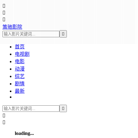



策驰影院

首页
电视剧
电影
动漫
综艺
剧情
最新



loading...