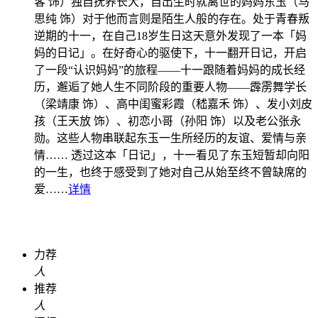
客 饰）独自抚养长大，自出生时就离世的妈妈东玉（马
思纯 饰）对于他而言则是陌生人般的存在。处于青春叛
逆期的十一，在自己18岁生日这天意外发现了一本「妈
妈的日记」。在好奇心的驱使下，十一翻开日记，开启
了一段“认识妈妈”的旅程——十一跟随着妈妈的成长经
历，邂逅了她人生不同阶段的重要人物——霹雳舞学长
（梁靖康 饰）、高中闺蜜彩霞（嵇嘉禾 饰）、发小刘皮
孩（王天放 饰）、初恋小哥（孙阳 饰）以及老公张永
勋。这些人物串联起东玉一生所经历的友谊、爱情与亲
情…… 透过这本「日记」，十一看见了东玉短暂却向阳
的一生，也终于感受到了她对自己从始至终不曾缺席的
爱……
详情
力荐
人
推荐
人