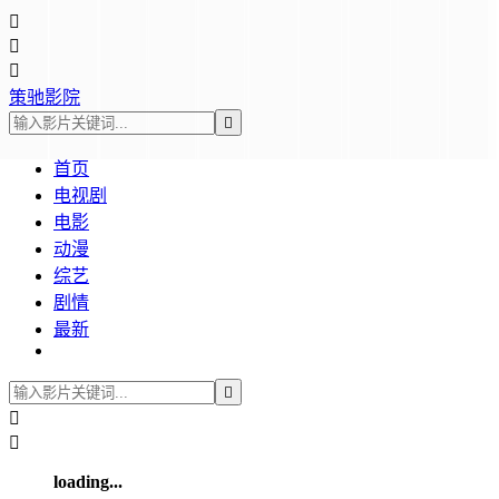



策驰影院

首页
电视剧
电影
动漫
综艺
剧情
最新



loading...