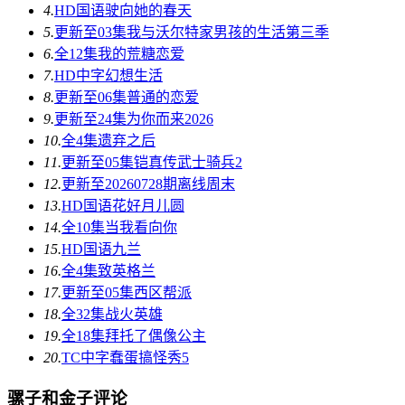
4.
HD国语
驶向她的春天​
5.
更新至03集
我与沃尔特家男孩的生活第三季
6.
全12集
我的荒糖恋爱
7.
HD中字
幻想生活
8.
更新至06集
普通的恋爱
9.
更新至24集
为你而来2026
10.
全4集
遗弃之后
11.
更新至05集
铠真传武士骑兵2
12.
更新至20260728期
离线周末
13.
HD国语
花好月儿圆
14.
全10集
当我看向你
15.
HD国语
九兰
16.
全4集
致英格兰
17.
更新至05集
西区帮派
18.
全32集
战火英雄
19.
全18集
拜托了偶像公主
20.
TC中字
蠢蛋搞怪秀5
骡子和金子评论