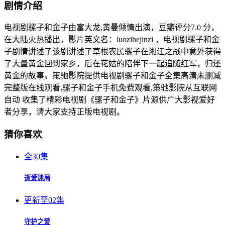
剧情介绍
电视剧骡子和金子由富大龙,黄曼倾情出演，豆瓣评分7.0 分，
在大陆火热播出，影片英文名：luozihejinzi ，电视剧骡子和金
子剧情讲述了该剧讲述了草根农民骡子在湘江之战中意外获得
了大量黄金回到家乡，后在花姑的陪伴下一起追随红军，归还
黄金的故事。策驰影院提供电视剧骡子和金子全集高清未删减
完整版在线观看,骡子和金子手机免费观看,策驰影院从互联网
自动 收集了精彩电视剧《骡子和金子》片源供广大影视爱好
者分享，请大家支持正版电视剧。
猜你喜欢
全30集
逝爱迷局
更新至02集
守护之爱