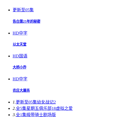
更新至05集
告白第25年的秘密
HD中字
以太天堂
HD国语
大桥小乔
HD中字
农庄大屠杀
1.
更新至05集
幼女战记2
2.
全5集
星期五俱乐部18虚拟之爱
3.
全1集
缎带骑士剧场版