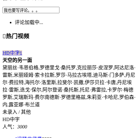
评论加载中...

热门视频
HD中字
1
天空的另一面
黛丽丝·韦恩伯格,罗德里戈·桑托罗,克拉丽莎·皮涅罗,阿达尼洛·
雷斯,米丽娅姆·索卡拉斯,罗莎·马拉古埃塔,迪马斯·门多萨,丹尼
尔·费拉特,海托尔·洛里斯,拉斐尔·凯撒,伊莎贝拉·卡唐,丹尼埃
拉·雷斯,迭戈·保尔,阿尔登诺·桑托斯,托尼·弗雷拉,卡罗尔·梅德
罗斯,艾瑞斯玛·费尔南德斯·罗德里格兹,朱莉亚·卡哈尼,罗伯森·
内,露亚娜·布兰道
未录入 / 其他
HD中字
人气：
3000