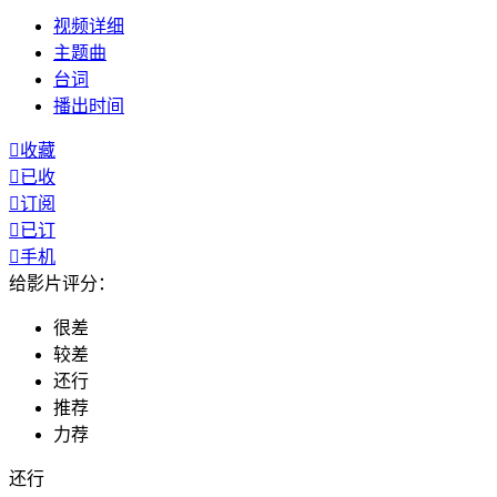
视频
详细
主题曲
台词
播出
时间

收藏

已收

订阅

已订

手机
给影片评分：
很差
较差
还行
推荐
力荐
还行