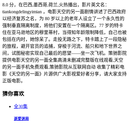
8.0 分，在巴西,墨西哥,荷兰,火热播出，影片英文名：
tiankongdelingyimian ，电影天空的另一面剧情讲述了巴西政府
以经济复苏之名，为 80 岁以上的老年人设立了一个永久性的
强制垂直隔离制度，将他们安置在一个隔离区。77 岁的特卡
住在亚马逊地区的穆里蒂村，当得知年龄限制降低，自己也被
包括在内时，她惊呆了。走投无路之下，特卡踏上了一段隐秘
的旅程，避开官员的追捕，穿梭于河流、船只和地下世界之
间，试图秘密实现自己最后的愿望——坐一次飞机。策驰影院
提供电影天空的另一面全集高清未删减完整版在线观看,天空
的另一面手机免费观看,策驰影院从互联网自动 收集了精彩电
影《天空的另一面》片源供广大影视爱好者分享，请大家支持
正版电影。
猜你喜欢
全30集
逝爱迷局