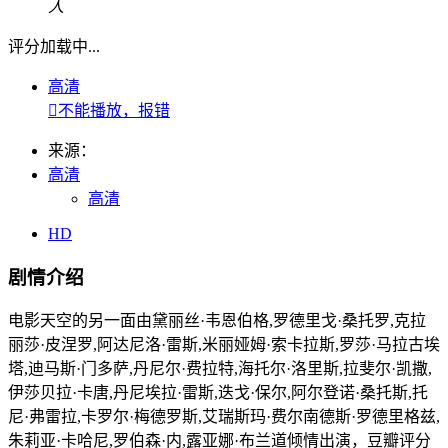
人
评分加载中...
高清

不能播放，报错
来源：
高清
高清
HD
剧情介绍
电影天空的另一面由黛丽丝·韦恩伯格,罗德里戈·桑托罗,克拉
丽莎·皮涅罗,阿达尼洛·雷斯,米丽娅姆·索卡拉斯,罗莎·马拉古埃
塔,迪马斯·门多萨,丹尼尔·费拉特,海托尔·洛里斯,拉斐尔·凯撒,
伊莎贝拉·卡唐,丹尼埃拉·雷斯,迭戈·保尔,阿尔登诺·桑托斯,托
尼·弗雷拉,卡罗尔·梅德罗斯,艾瑞斯玛·费尔南德斯·罗德里格兹,
朱莉亚·卡哈尼,罗伯森·内,露亚娜·布兰道倾情出演，豆瓣评分