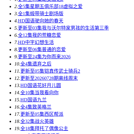
2.
全5集
星期五俱乐部18虚拟之爱
3.
全1集
缎带骑士剧场版
4.
HD国语
驶向她的春天​
5.
更新至03集
我与沃尔特家男孩的生活第三季
6.
全12集
我的荒糖恋爱
7.
HD中字
幻想生活
8.
更新至06集
普通的恋爱
9.
更新至24集
为你而来2026
10.
全4集
遗弃之后
11.
更新至05集
铠真传武士骑兵2
12.
更新至20260728期
离线周末
13.
HD国语
花好月儿圆
14.
全10集
当我看向你
15.
HD国语
九兰
16.
全4集
致英格兰
17.
更新至05集
西区帮派
18.
全32集
战火英雄
19.
全18集
拜托了偶像公主