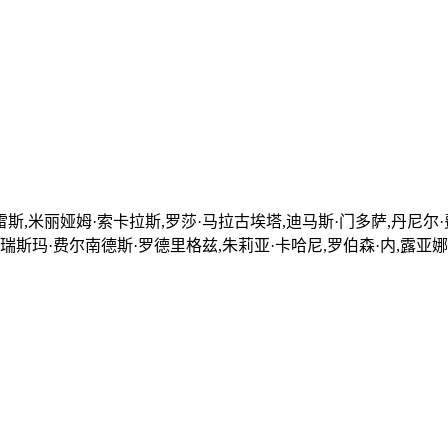
斯,米丽娅姆·索卡拉斯,罗莎·马拉古埃塔,迪马斯·门多萨,丹尼尔·
艾瑞斯玛·费尔南德斯·罗德里格兹,朱莉亚·卡哈尼,罗伯森·内,露亚娜