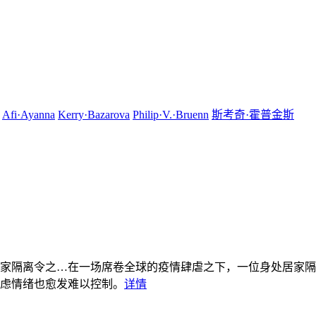
Afi·Ayanna
Kerry·Bazarova
Philip·V.·Bruenn
斯考奇·霍普金斯
家隔离令之…
在一场席卷全球的疫情肆虐之下，一位身处居家隔
虑情绪也愈发难以控制。
详情