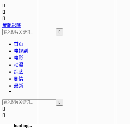



策驰影院

首页
电视剧
电影
动漫
综艺
剧情
最新



loading...