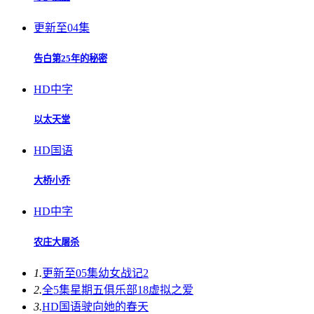
更新至04集
告白第25年的秘密
HD中字
以太天堂
HD国语
大桥小乔
HD中字
农庄大屠杀
1.
更新至05集
幼女战记2
2.
全5集
星期五俱乐部18虚拟之爱
3.
HD国语
驶向她的春天​