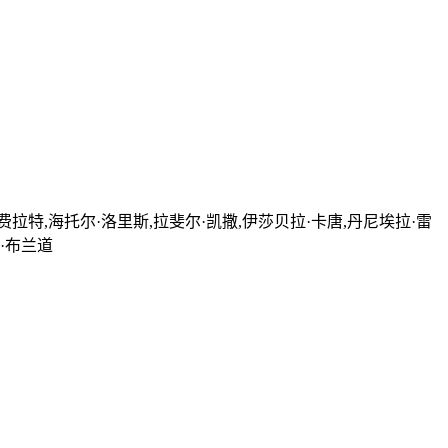
费拉特,海托尔·洛里斯,拉斐尔·凯撒,伊莎贝拉·卡唐,丹尼埃拉·雷
·布兰道