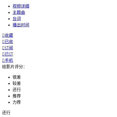
视频
详细
主题曲
台词
播出
时间

收藏

已收

订阅

已订

手机
给影片评分：
很差
较差
还行
推荐
力荐
还行