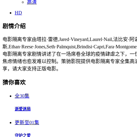
高清
HD
剧情介绍
电影隔离专家由塔拉·雷德,Jared·Vineyard,Laurel·Nail,法比安·阿诺德,A
斯,Ethan·Reese·Jones,Seth·Palmquist,Brindisi·Capri,Fa
电影隔离专家剧情讲述了在一场席卷全球的疫情肆虐之下，一
焦虑情绪也愈发难以控制。策驰影院提供电影隔离专家全集高清
享，请大家支持正版电影。
猜你喜欢
全30集
逝爱迷局
更新至01集
守护之爱