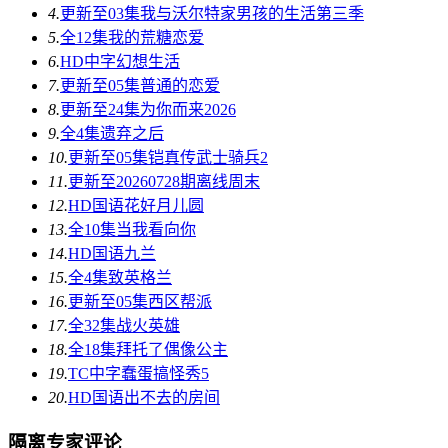
4.
更新至03集
我与沃尔特家男孩的生活第三季
5.
全12集
我的荒糖恋爱
6.
HD中字
幻想生活
7.
更新至05集
普通的恋爱
8.
更新至24集
为你而来2026
9.
全4集
遗弃之后
10.
更新至05集
铠真传武士骑兵2
11.
更新至20260728期
离线周末
12.
HD国语
花好月儿圆
13.
全10集
当我看向你
14.
HD国语
九兰
15.
全4集
致英格兰
16.
更新至05集
西区帮派
17.
全32集
战火英雄
18.
全18集
拜托了偶像公主
19.
TC中字
蠢蛋搞怪秀5
20.
HD国语
出不去的房间
隔离专家评论