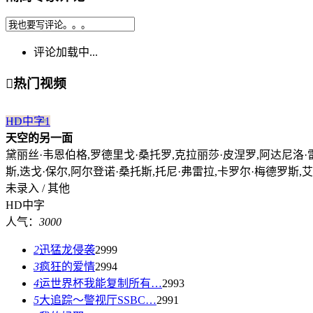
评论加载中...

热门视频
HD中字
1
天空的另一面
黛丽丝·韦恩伯格,罗德里戈·桑托罗,克拉丽莎·皮涅罗,阿达尼洛·雷
斯,迭戈·保尔,阿尔登诺·桑托斯,托尼·弗雷拉,卡罗尔·梅德罗斯,
未录入 / 其他
HD中字
人气：
3000
2
迅猛龙侵袭
2999
3
疯狂的爱情
2994
4
运世界杯我能复制所有…
2993
5
大追踪〜警视厅SSBC…
2991