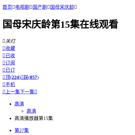
首页

电视剧

国产剧

国母宋庆龄

国母宋庆龄第15集在线观看

关灯

收藏

已收

订阅

已订

顶(
224
)

踩(
857
)

手机

上一集
下一集

高清
高清
高清播放器第15集
第27集