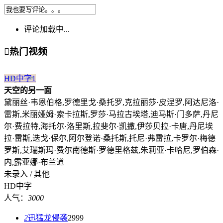
评论加载中...

热门视频
HD中字
1
天空的另一面
黛丽丝·韦恩伯格,罗德里戈·桑托罗,克拉丽莎·皮涅罗,阿达尼洛·
雷斯,米丽娅姆·索卡拉斯,罗莎·马拉古埃塔,迪马斯·门多萨,丹尼
尔·费拉特,海托尔·洛里斯,拉斐尔·凯撒,伊莎贝拉·卡唐,丹尼埃
拉·雷斯,迭戈·保尔,阿尔登诺·桑托斯,托尼·弗雷拉,卡罗尔·梅德
罗斯,艾瑞斯玛·费尔南德斯·罗德里格兹,朱莉亚·卡哈尼,罗伯森·
内,露亚娜·布兰道
未录入 / 其他
HD中字
人气：
3000
2
迅猛龙侵袭
2999