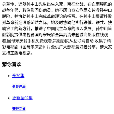
身革命，追随孙中山先生出生入死，南征北战，在血雨腥风的
战争年代，救治慰问伤病员。她不顾自身安危两次智救孙中山
脱险，并协助孙中山完成革命理论的撰写。在孙中山屡遭挫败
对革命前途深感茫然之际，她及时协助他实行联俄、联共、扶
助农工的新方针，推进了中国民主革命的深入发展。孙中山策
驰影院提供电视剧国母宋庆龄全集高清未删减完整版在线观
看,国母宋庆龄手机免费观看,策驰影院从互联网自动 收集了精
彩电视剧《国母宋庆龄》片源供广大影视爱好者分享，请大家
支持正版电视剧。
猜你喜欢
全30集
逝爱迷局
更新至02集
守护之爱