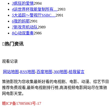
3
疯狂的爱情
2994
4
运世界杯我能复制所有…
2993
5
大追踪〜警视厅SSBC…
2991
6
我的妈耶
2991
7
新攻壳机动队
2989
8
心动双重奏
2986

热门资讯
观看记录
网站地图
-
RSS地图
-
百度地图
-
360地图
-
给我留言
策驰影院为您收集最新好看的电视剧、电影、动漫、综艺节目
推荐免费观看,最新电视剧排行榜,高清视频电影网站尽在策驰
网电影天堂。
赣ICP备17005063号-17