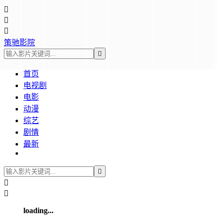



策驰影院

首页
电视剧
电影
动漫
综艺
剧情
最新



loading...