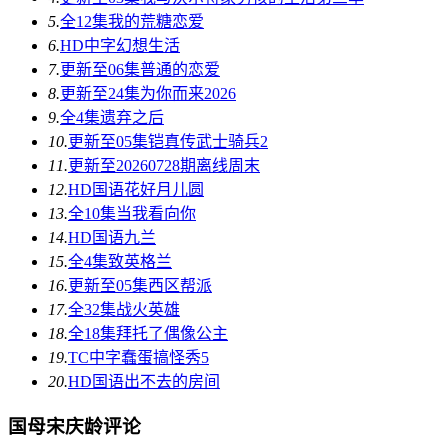
5.
全12集
我的荒糖恋爱
6.
HD中字
幻想生活
7.
更新至06集
普通的恋爱
8.
更新至24集
为你而来2026
9.
全4集
遗弃之后
10.
更新至05集
铠真传武士骑兵2
11.
更新至20260728期
离线周末
12.
HD国语
花好月儿圆
13.
全10集
当我看向你
14.
HD国语
九兰
15.
全4集
致英格兰
16.
更新至05集
西区帮派
17.
全32集
战火英雄
18.
全18集
拜托了偶像公主
19.
TC中字
蠢蛋搞怪秀5
20.
HD国语
出不去的房间
国母宋庆龄评论