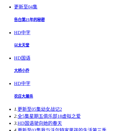
更新至04集
告白第25年的秘密
HD中字
以太天堂
HD国语
大桥小乔
HD中字
农庄大屠杀
1.
更新至05集
幼女战记2
2.
全5集
星期五俱乐部18虚拟之爱
3.
HD国语
驶向她的春天​
4.
更新至03集
我与沃尔特家男孩的生活第三季