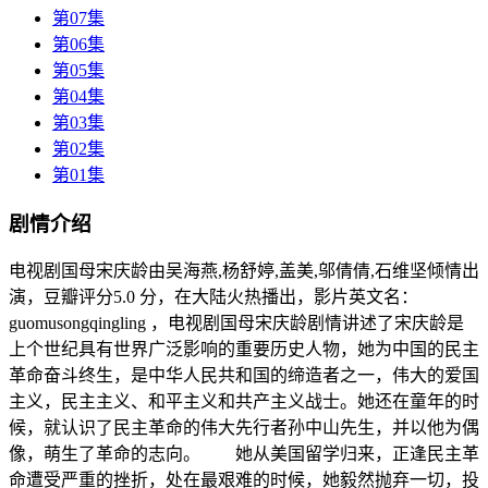
第07集
第06集
第05集
第04集
第03集
第02集
第01集
剧情介绍
电视剧国母宋庆龄由吴海燕,杨舒婷,盖美,邬倩倩,石维坚倾情出
演，豆瓣评分5.0 分，在大陆火热播出，影片英文名：
guomusongqingling ，电视剧国母宋庆龄剧情讲述了宋庆龄是
上个世纪具有世界广泛影响的重要历史人物，她为中国的民主
革命奋斗终生，是中华人民共和国的缔造者之一，伟大的爱国
主义，民主主义、和平主义和共产主义战士。她还在童年的时
候，就认识了民主革命的伟大先行者孙中山先生，并以他为偶
像，萌生了革命的志向。 她从美国留学归来，正逢民主革
命遭受严重的挫折，处在最艰难的时候，她毅然抛弃一切，投