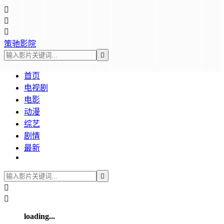



策驰影院

首页
电视剧
电影
动漫
综艺
剧情
最新



loading...