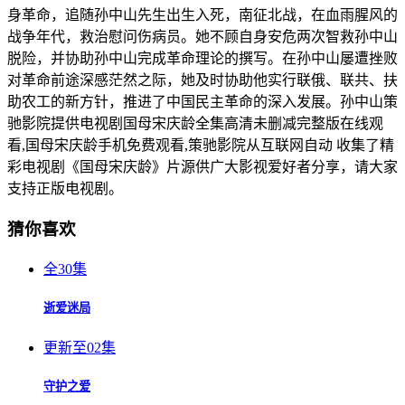
身革命，追随孙中山先生出生入死，南征北战，在血雨腥风的
战争年代，救治慰问伤病员。她不顾自身安危两次智救孙中山
脱险，并协助孙中山完成革命理论的撰写。在孙中山屡遭挫败
对革命前途深感茫然之际，她及时协助他实行联俄、联共、扶
助农工的新方针，推进了中国民主革命的深入发展。孙中山策
驰影院提供电视剧国母宋庆龄全集高清未删减完整版在线观
看,国母宋庆龄手机免费观看,策驰影院从互联网自动 收集了精
彩电视剧《国母宋庆龄》片源供广大影视爱好者分享，请大家
支持正版电视剧。
猜你喜欢
全30集
逝爱迷局
更新至02集
守护之爱