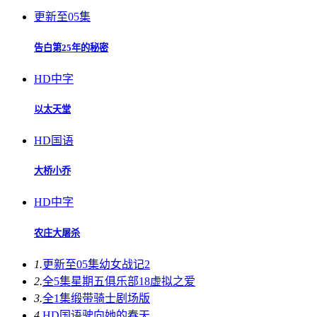
更新至05集
告白第25年的秘密
HD中字
以太天堂
HD国语
大桥小乔
HD中字
农庄大屠杀
1.
更新至05集
幼女战记2
2.
全5集
星期五俱乐部18虚拟之爱
3.
全1集
缎带骑士剧场版
4.
HD国语
驶向她的春天​