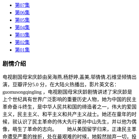
第07集
第06集
第05集
第04集
第03集
第02集
第01集
剧情介绍
电视剧国母宋庆龄由吴海燕,杨舒婷,盖美,邬倩倩,石维坚倾情出
演，豆瓣评分5.0 分，在大陆火热播出，影片英文名：
guomusongqingling ，电视剧国母宋庆龄剧情讲述了宋庆龄是
上个世纪具有世界广泛影响的重要历史人物，她为中国的民主
革命奋斗终生，是中华人民共和国的缔造者之一，伟大的爱国
主义，民主主义、和平主义和共产主义战士。她还在童年的时
候，就认识了民主革命的伟大先行者孙中山先生，并以他为偶
像，萌生了革命的志向。 她从美国留学归来，正逢民主革
命遭受严重的挫折，处在最艰难的时候，她毅然抛弃一切，投