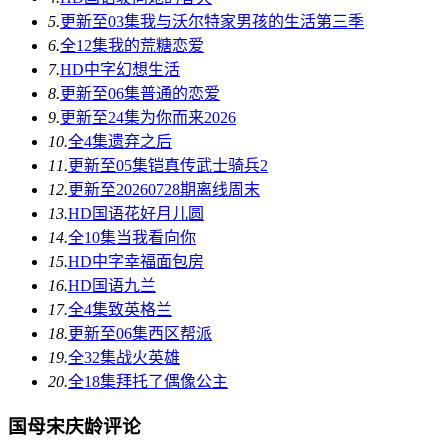
5.
更新至03集
我与沃尔特家男孩的生活第三季
6.
全12集
我的荒糖恋爱
7.
HD中字
幻想生活
8.
更新至06集
普通的恋爱
9.
更新至24集
为你而来2026
10.
全4集
遗弃之后
11.
更新至05集
铠真传武士骑兵2
12.
更新至20260728期
离线周末
13.
HD国语
花好月儿圆
14.
全10集
当我看向你
15.
HD中字
幸福面包房
16.
HD国语
九兰
17.
全4集
致英格兰
18.
更新至06集
西区帮派
19.
全32集
战火英雄
20.
全18集
拜托了偶像公主
国母宋庆龄评论