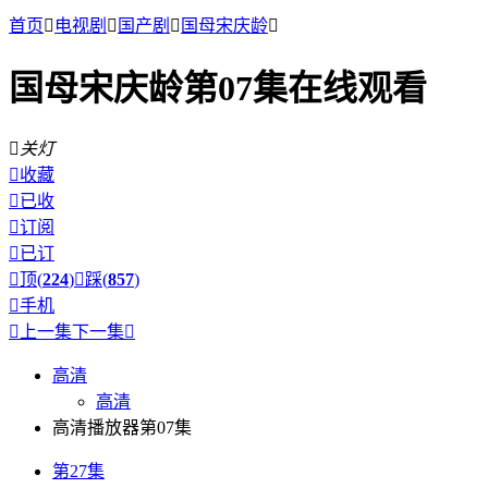
首页

电视剧

国产剧

国母宋庆龄

国母宋庆龄第07集在线观看

关灯

收藏

已收

订阅

已订

顶(
224
)

踩(
857
)

手机

上一集
下一集

高清
高清
高清播放器第07集
第27集