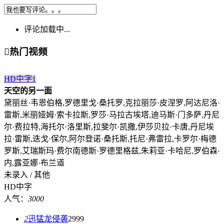
评论加载中...

热门视频
HD中字
1
天空的另一面
黛丽丝·韦恩伯格,罗德里戈·桑托罗,克拉丽莎·皮涅罗,阿达尼洛·
雷斯,米丽娅姆·索卡拉斯,罗莎·马拉古埃塔,迪马斯·门多萨,丹尼
尔·费拉特,海托尔·洛里斯,拉斐尔·凯撒,伊莎贝拉·卡唐,丹尼埃
拉·雷斯,迭戈·保尔,阿尔登诺·桑托斯,托尼·弗雷拉,卡罗尔·梅德
罗斯,艾瑞斯玛·费尔南德斯·罗德里格兹,朱莉亚·卡哈尼,罗伯森·
内,露亚娜·布兰道
未录入 / 其他
HD中字
人气：
3000
2
迅猛龙侵袭
2999