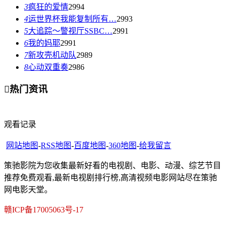
3
疯狂的爱情
2994
4
运世界杯我能复制所有…
2993
5
大追踪〜警视厅SSBC…
2991
6
我的妈耶
2991
7
新攻壳机动队
2989
8
心动双重奏
2986

热门资讯
观看记录
网站地图
-
RSS地图
-
百度地图
-
360地图
-
给我留言
策驰影院为您收集最新好看的电视剧、电影、动漫、综艺节目
推荐免费观看,最新电视剧排行榜,高清视频电影网站尽在策驰
网电影天堂。
赣ICP备17005063号-17