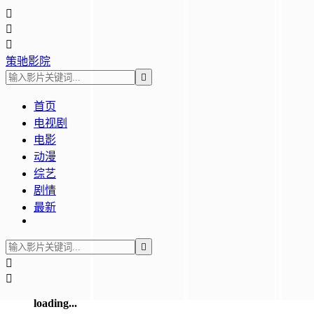



策驰影院

首页
电视剧
电影
动漫
综艺
剧情
最新



loading...