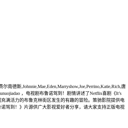
ie,Mae,Eden,Marryshow,Joe,Perrino,Katie,Rich,唐
lunuojiadao ，电视剧布鲁诺驾到！剧情讲述了Netflix喜剧《It’s
o，以及在他们充满活力的布鲁克林街区发生的有趣的冒险。策驰影院提供电
鲁诺驾到！》片源供广大影视爱好者分享，请大家支持正版电视