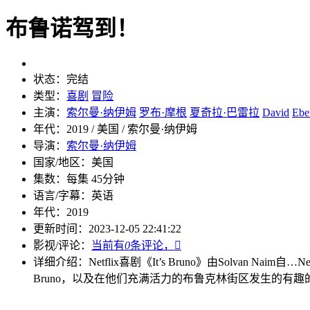
布鲁诺驾到！
状态：
完结
类型：
喜剧
冒险
主演：
索尔曼·纳伊姆
罗布·摩根
夏奇拉·巴雷拉
David
Ebe
年代：
2019 / 美国 / 索尔曼·纳伊姆
导演：
索尔曼·纳伊姆
国家/地区：
美国
集数：
每集 45分钟
语言/字幕：
英语
年代：
2019
更新时间：
2023-12-05 22:41:22
影视/评论：
当前有
0
条评论，

详细介绍：
Netflix喜剧《It’s Bruno》由Solvan Naim自…
N
Bruno，以及在他们充满活力的布鲁克林街区发生的有趣