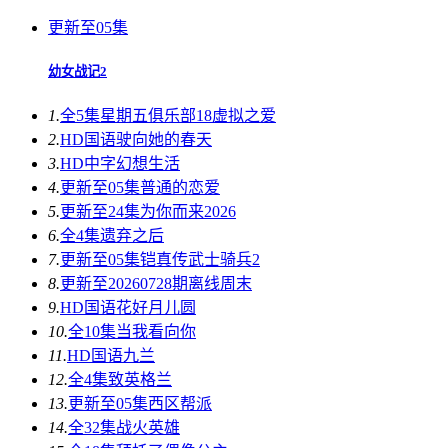
更新至05集
幼女战记2
1.
全5集
星期五俱乐部18虚拟之爱
2.
HD国语
驶向她的春天​
3.
HD中字
幻想生活
4.
更新至05集
普通的恋爱
5.
更新至24集
为你而来2026
6.
全4集
遗弃之后
7.
更新至05集
铠真传武士骑兵2
8.
更新至20260728期
离线周末
9.
HD国语
花好月儿圆
10.
全10集
当我看向你
11.
HD国语
九兰
12.
全4集
致英格兰
13.
更新至05集
西区帮派
14.
全32集
战火英雄