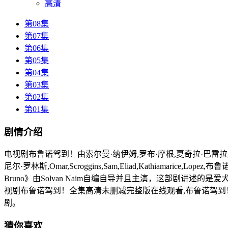
高清
第08集
第07集
第06集
第05集
第04集
第03集
第02集
第01集
剧情介绍
电视剧布鲁诺驾到！由索尔曼·纳伊姆,罗布·摩根,夏奇拉·巴雷拉,David,Ebert,D
尼尔·罗林斯,Omar,Scroggins,Sam,Eliad,Kathiamari
Bruno》由Solvan Naim自编自导并且主演，这部剧讲述的
视剧布鲁诺驾到！全集高清未删减完整版在线观看,布鲁诺驾到
剧。
猜你喜欢