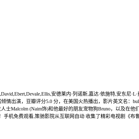
evale,Ellis,安德莱内·列诺斯,嘉达·依施特,安东尼·L·费尔南德斯,Johnn
ce,Lopez,布鲁诺倾情出演，豆瓣评分5.0 分，在美国火热播出，影片英文名：bu
是爱犬人士Malcolm (Naim饰)和他最好的朋友宠物狗Brun
！手机免费观看,策驰影院从互联网自动 收集了精彩电视剧《布