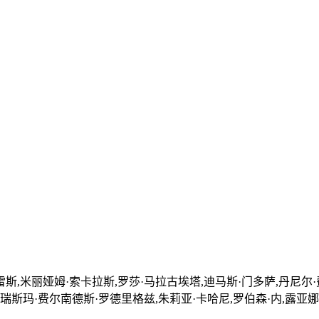
斯,米丽娅姆·索卡拉斯,罗莎·马拉古埃塔,迪马斯·门多萨,丹尼尔·
艾瑞斯玛·费尔南德斯·罗德里格兹,朱莉亚·卡哈尼,罗伯森·内,露亚娜