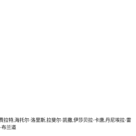
费拉特,海托尔·洛里斯,拉斐尔·凯撒,伊莎贝拉·卡唐,丹尼埃拉·雷
·布兰道