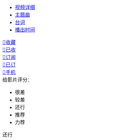
视频
详细
主题曲
台词
播出
时间

收藏

已收

订阅

已订

手机
给影片评分：
很差
较差
还行
推荐
力荐
还行