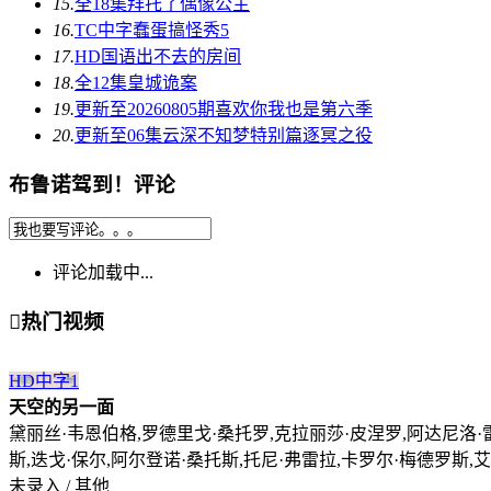
15.
全18集
拜托了偶像公主
16.
TC中字
蠢蛋搞怪秀5
17.
HD国语
出不去的房间
18.
全12集
皇城诡案
19.
更新至20260805期
喜欢你我也是第六季
20.
更新至06集
云深不知梦特别篇逐冥之役
布鲁诺驾到！评论
评论加载中...

热门视频
HD中字
1
天空的另一面
黛丽丝·韦恩伯格,罗德里戈·桑托罗,克拉丽莎·皮涅罗,阿达尼洛·雷
斯,迭戈·保尔,阿尔登诺·桑托斯,托尼·弗雷拉,卡罗尔·梅德罗斯,
未录入 / 其他