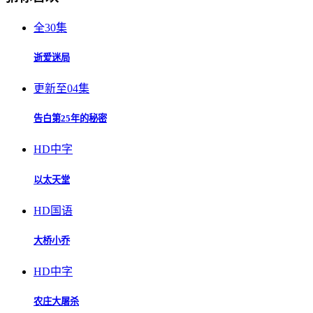
全30集
逝爱迷局
更新至04集
告白第25年的秘密
HD中字
以太天堂
HD国语
大桥小乔
HD中字
农庄大屠杀