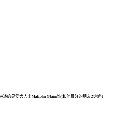
，这部剧讲述的是爱犬人士Malcolm (Naim饰)和他最好的朋友宠物狗