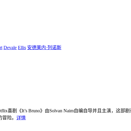
rt
Devale
Ellis
安德莱内·列诺斯
etflix喜剧《It’s Bruno》由Solvan Naim自编自导并且主演
的冒险。
详情